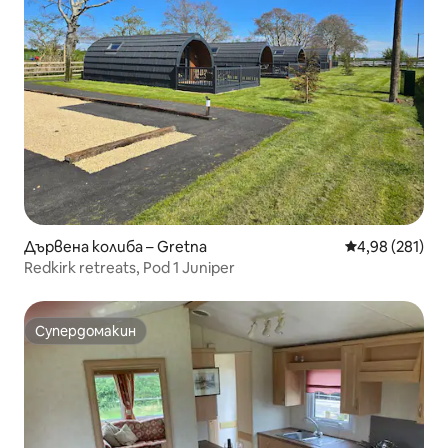
Дървена колиба – Gretna
Средна оценка
4,98 (281)
Redkirk retreats, Pod 1 Juniper
Супердомакин
Супердомакин