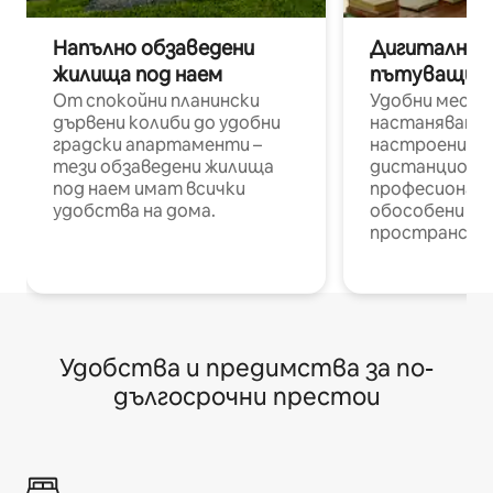
Напълно обзаведени
Дигитални н
жилища под наем
пътуващи п
От спокойни планински
Удобни места
дървени колиби до удобни
настаняване 
градски апартаменти –
настроени и
тези обзаведени жилища
дистанционн
под наем имат всички
професионалис
удобства на дома.
обособени р
пространств
Удобства и предимства за по-
дългосрочни престои