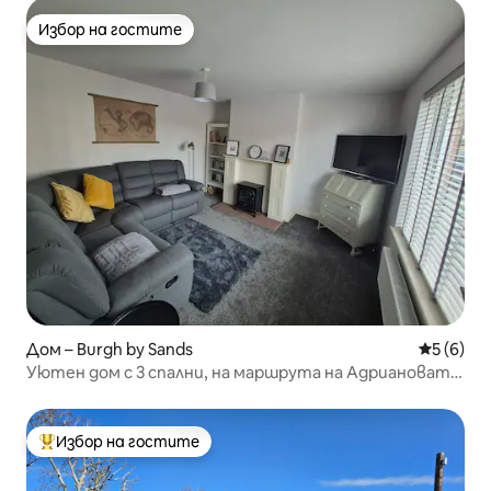
Избор на гостите
Избор на гостите
Дом – Burgh by Sands
Средна о
5 (6)
Уютен дом с 3 спални, на маршрута на Адриановата
стена
Избор на гостите
Най-популярен избор на гостите