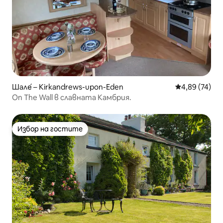
Шале́ – Kirkandrews-upon-Eden
Средна оценк
4,89 (74)
On The Wall в славната Камбрия.
Избор на гостите
Избор на гостите