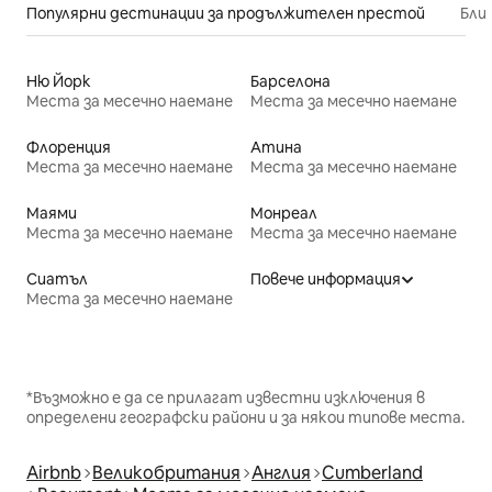
Популярни дестинации за продължителен престой
Бли
Ню Йорк
Барселона
Места за месечно наемане
Места за месечно наемане
Флоренция
Атина
Места за месечно наемане
Места за месечно наемане
Маями
Монреал
Места за месечно наемане
Места за месечно наемане
Сиатъл
Повече информация
Места за месечно наемане
*Възможно е да се прилагат известни изключения в
определени географски райони и за някои типове места.
Airbnb
Великобритания
Англия
Cumberland