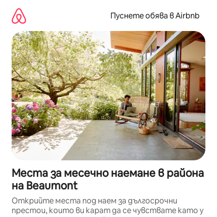
Пропускане
към
Пуснете обява в Airbnb
съдържанието
Места за месечно наемане в района
на Beaumont
Открийте места под наем за дългосрочни
престои, които ви карат да се чувствате като у