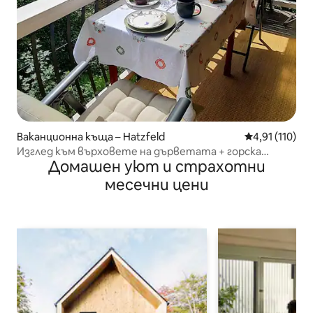
Ваканционна къща – Hatzfeld
Средна оценка
4,91 (110)
Изглед към върховете на дърветата + горска
Домашен уют и страхотни
градина в уютна дървена къща
месечни цени