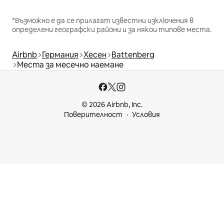
*Възможно е да се прилагат известни изключения в
определени географски райони и за някои типове места.
Airbnb
Германия
Хесен
Battenberg
Места за месечно наемане
© 2026 Airbnb, Inc.
Поверителност
Условия