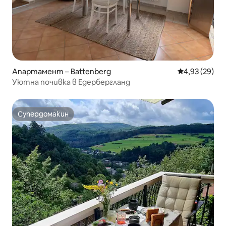
Апартамент – Battenberg
Средна оценк
4,93 (29)
Уютна почивка в Едербергланд
Супердомакин
Супердомакин