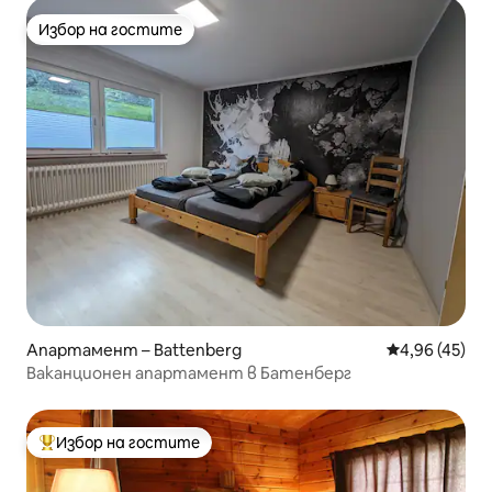
Избор на гостите
Избор на гостите
Апартамент – Battenberg
Средна оценк
4,96 (45)
Ваканционен апартамент в Батенберг
Избор на гостите
Най-популярен избор на гостите