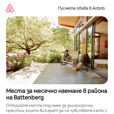
Пропускане
към
Пуснете обява в Airbnb
съдържанието
Места за месечно наемане в района
на Battenberg
Открийте места под наем за дългосрочни
престои, които ви карат да се чувствате като у