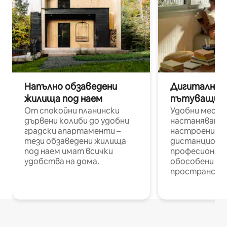
Напълно обзаведени
Дигитални н
жилища под наем
пътуващи п
От спокойни планински
Удобни места
дървени колиби до удобни
настаняване 
градски апартаменти –
настроени и
тези обзаведени жилища
дистанционн
под наем имат всички
професионалис
удобства на дома.
обособени р
пространств