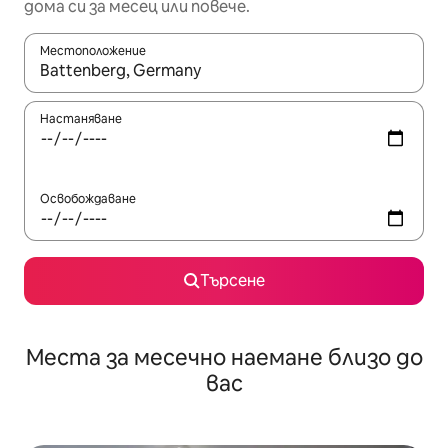
дома си за месец или повече.
Местоположение
Когато резултатите се покажат, използвайте клавишите 
Настаняване
Освобождаване
Търсене
Места за месечно наемане близо до
вас