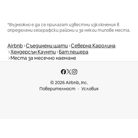
*Възможно е да се прилагат известни изключения в
определени географски райони и за някои типове места.
Airbnb
Съединени щати
Северна Каролина
Хендерсън Каунти
Бат пещера
Места за месечно наемане
© 2026 Airbnb, Inc.
Поверителност
Условия