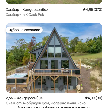
Хамбар – Хендерсонвил
Средна оценка
4,95 (370)
Хамбарът в Слик Рок
Избор на гостите
Избор на гостите
Дом – Хендерсонвил
Средна оценк
4,93 (30)
Скалист А-образен дом, модерно планинско
убежище