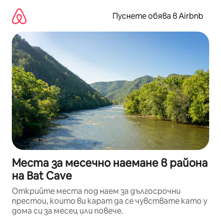
Пропускане
към
Пуснете обява в Airbnb
съдържанието
Места за месечно наемане в района
на Bat Cave
Открийте места под наем за дългосрочни
престои, които ви карат да се чувствате като у
дома си за месец или повече.