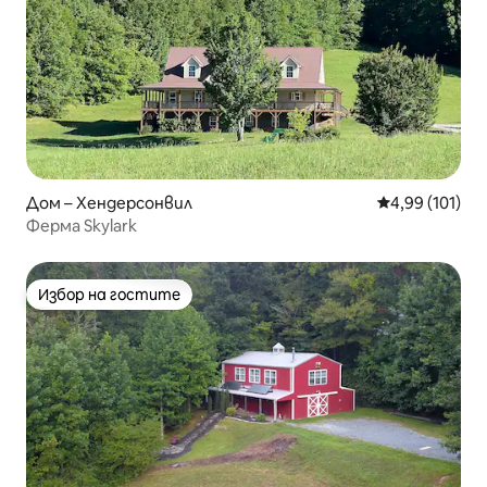
Дом – Хендерсонвил
Средна оценка
4,99 (101)
Ферма Skylark
Избор на гостите
Избор на гостите