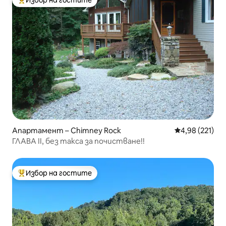
Избор на гостите
Най-популярен избор на гостите
Апартамент – Chimney Rock
Средна оценка
4,98 (221)
ГЛАВА II, без такса за почистване!!
Избор на гостите
Най-популярен избор на гостите