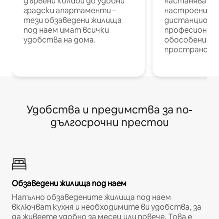
дървени колиби до удобни
настаняване 
градски апартаменти –
настроени и
тези обзаведени жилища
дистанционн
под наем имат всички
професионалис
удобства на дома.
обособени р
пространств
Удобства и предимства за по-
дългосрочни престои
Обзаведени жилища под наем
Напълно обзаведените жилища под наем
включват кухня и необходимите ви удобства, за
да живеете удобно за месец или повече. Това е