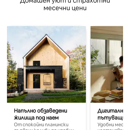
Домашен уют и страхотни
месечни цени
Напълно обзаведени
Дигитални н
жилища под наем
пътуващи п
От спокойни планински
Удобни места