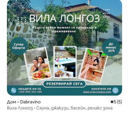
Дом – Dabravino
Средна о
5 (5)
Вила Лонгоз • Сауна, джакузи, басейн, релакс зона