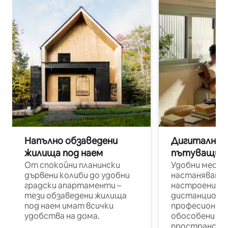
Напълно обзаведени
Дигитални н
жилища под наем
пътуващи п
От спокойни планински
Удобни места
дървени колиби до удобни
настаняване 
градски апартаменти –
настроени и
тези обзаведени жилища
дистанционн
под наем имат всички
професионалис
удобства на дома.
обособени р
пространств