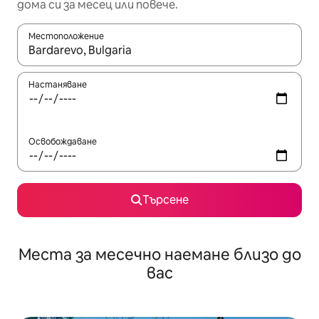
дома си за месец или повече.
Местоположение
Когато резултатите се покажат, използвайте клавишите 
Настаняване
Освобождаване
Търсене
Места за месечно наемане близо до
вас