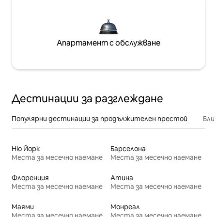
Апартамент с обслужване
Дестинации за разглеждане
Популярни дестинации за продължителен престой
Бли
Ню Йорк
Барселона
Места за месечно наемане
Места за месечно наемане
Флоренция
Атина
Места за месечно наемане
Места за месечно наемане
Маями
Монреал
Места за месечно наемане
Места за месечно наемане