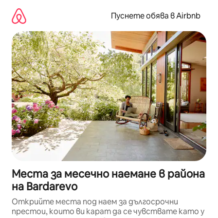
Пропускане
към
Пуснете обява в Airbnb
съдържанието
Места за месечно наемане в района
на Bardarevo
Открийте места под наем за дългосрочни
престои, които ви карат да се чувствате като у