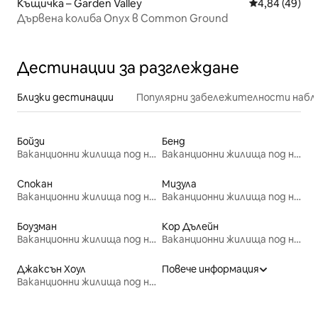
Къщичка – Garden Valley
Средна оценк
4,84 (49)
Дървена колиба Onyx в Common Ground
Дестинации за разглеждане
Близки дестинации
Популярни забележителности набл
Бойзи
Бенд
Ваканционни жилища под наем
Ваканционни жилища под наем
Спокан
Мизула
Ваканционни жилища под наем
Ваканционни жилища под наем
Боузман
Кор Дълейн
Ваканционни жилища под наем
Ваканционни жилища под наем
Джаксън Хоул
Повече информация
Ваканционни жилища под наем