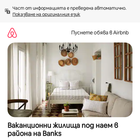
Пропускане
Част от информацията е преведена автоматично. 
към
Показване на оригиналния език
съдържанието
Пуснете обява в Airbnb
Ваканционни жилища под наем в
района на Banks