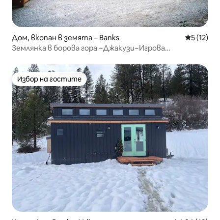
Дом, вкопан в земята – Banks
Средна оц
5 (12)
Землянка в борова гора ~Джакузи~Игрова
стая~Пътека~
Избор на гостите
Избор на гостите