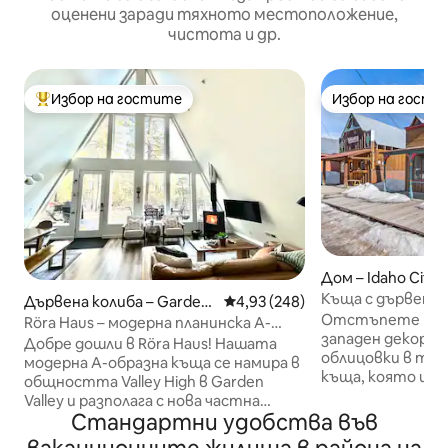
оценени заради тяхното местоположение,
чистота и др.
Избор на гостите
Избор на гости
Най-популярен избор на гостите
Избор на гости
Дом – Idaho City
Къща с дървена в
Дървена колиба – Garden
Средна оценка: 4,93 от 5, 248
4,93 (248)
салон | Хот Спри
Отстъпете наза
Valley
Röra Haus – модерна планинска А-
западен декор и
образна къща със сауна
Добре дошли в Röra Haus! Нашата
облицовки в таз
модерна А-образна къща се намира в
къща, която ими
общността Valley High в Garden
г.! Намира се директно на
Valley и разполага с нова частна
историческата к
Стандартни удобства във
бъчкова сауна! На минути от Крауч,
град Айдахо, на 
голф игрището Terrace Lakes и