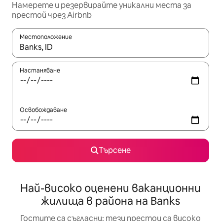
Намерете и резервирайте уникални места за
престой чрез Airbnb
Местоположение
Когато резултатите се покажат, използвайте клавишите 
Настаняване
Освобождаване
Търсене
Най-високо оценени ваканционни
жилища в района на Banks
Гостите са съгласни: тези престои са високо