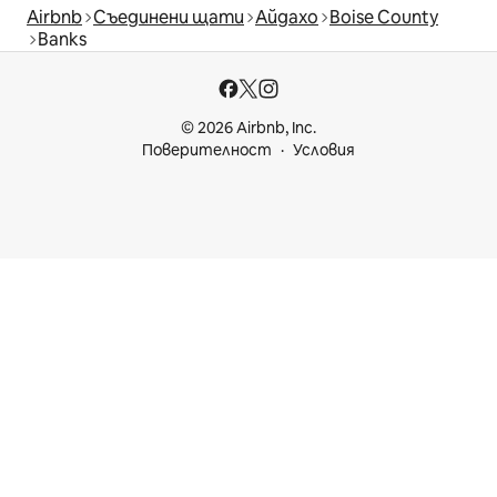
Airbnb
Съединени щати
Айдахо
Boise County
Banks
© 2026 Airbnb, Inc.
Поверителност
Условия