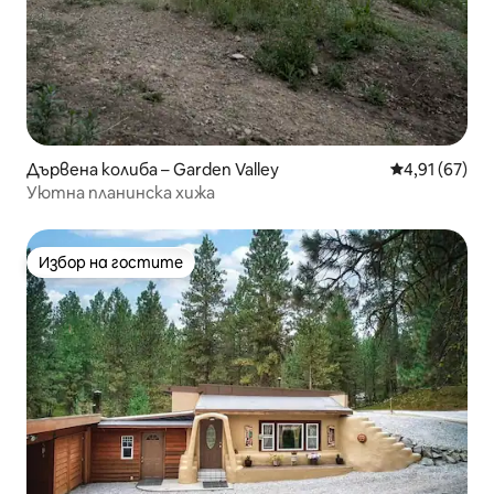
Дървена колиба – Garden Valley
Средна оценк
4,91 (67)
Уютна планинска хижа
Избор на гостите
Избор на гостите