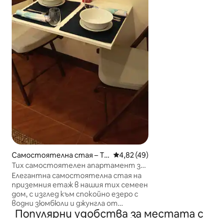
Местоположени
извън мрежата 
живущите, но мо
топ 3 - те храма
Уат По и Гранд П
- 3 км. Кварталн
1 до 4 км, напр. 
една от най - ст
пазар за цветя, 
храни „Уан Ланг 
с тези, които т
туристическа п
престой и проучв
на BKK в автент
Самостоятелна стая – Ta
Средна оценка: 4,82 от 5, 4
4,82 (49)
mbon Khlong Klua
Тих самостоятелен апартамент за
гости близо до метростанция
Елегантна самостоятелна стая на
Central/Pink
приземния етаж в нашия тих семеен
дом, с изглед към спокойно езеро с
водни зюмбюли и джунгла от
Популярни удобства за местата с
зеленина. Гостите постоянно