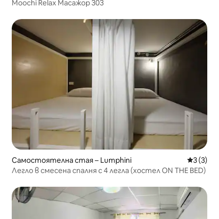
Moochi Relax Масажор 303
Самостоятелна стая – Lumphini
Средна о
3 (3)
Легло в смесена спалня с 4 легла (хостел ON THE BED)