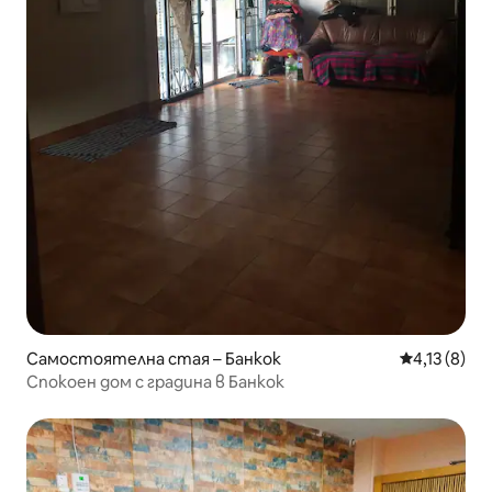
Самостоятелна стая – Банкок
Средна оцен
4,13 (8)
Спокоен дом с градина в Банкок