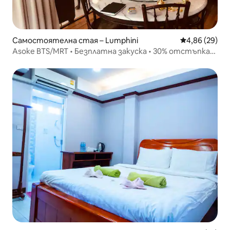
Самостоятелна стая – Lumphini
Средна оценк
4,86 (29)
Asoke BTS/MRT • Безплатна закуска • 30% отстъпка
месечно