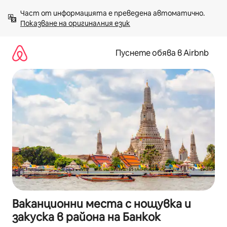
Пропускане
Част от информацията е преведена автоматично. 
към
Показване на оригиналния език
съдържанието
Пуснете обява в Airbnb
Ваканционни места с нощувка и
закуска в района на Банкок