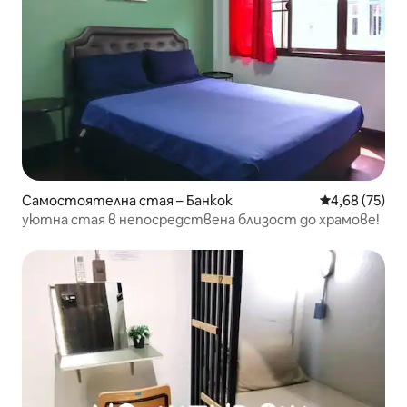
Самостоятелна стая – Банкок
Средна оценк
4,68 (75)
уютна стая в непосредствена близост до храмове!