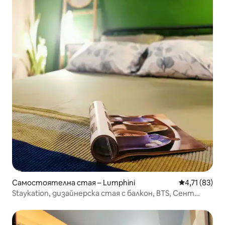
Самостоятелна стая – Lumphini
Средна оценк
4,71 (83)
Staykation, дизайнерска стая с балкон, BTS, Сент
Луис