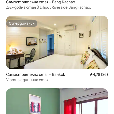
Самостоятелна стая – Bang Kachao
Дъждовна стая в Lilliput Riverside Bangkachao.
Супердомакин
Супердомакин
Самостоятелна стая – Банкок
Средна оценк
4,78 (36)
Уютна единична стая