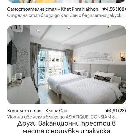
Самостоятелна стая – Khet Phra Nakhon
Средна оценка
4,56 (168)
Отделна стая близо до Као Сан с безплатна закуска
N2
Хотелска стая – Клонг Сан
Средна оценк
4,91 (23)
Уютни две легла близо до ASIATIQUE ICONSIAM &
Други ваканционни престои в
Breakfast
места с нощувка и закуска