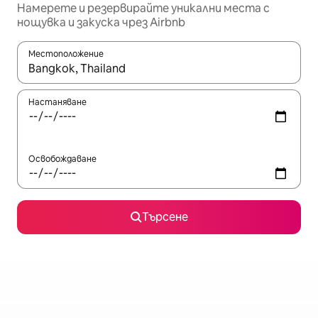
Намерете и резервирайте уникални места с
нощувка и закуска чрез Airbnb
Местоположение
Когато резултатите се покажат, използвайте клавишите 
Настаняване
Освобождаване
Търсене