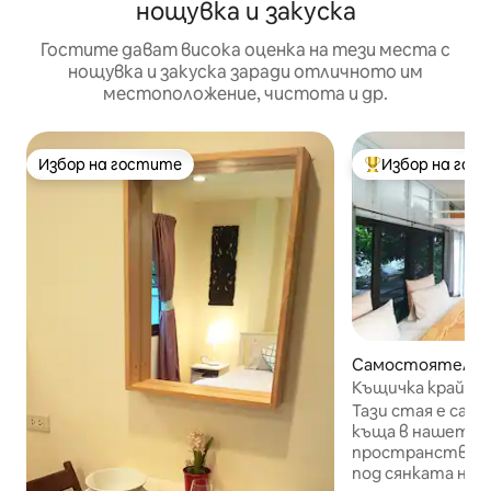
нощувка и закуска
Гостите дават висока оценка на тези места с
нощувка и закуска заради отличното им
местоположение, чистота и др.
Избор на гостите
Избор на гос
Избор на гостите
Най-популярен 
Самостоятелна 
ат Арун
Къщичка край кан
исторически мес
Тази стая е сам
къща в нашето 
пространство с 
под сянката на 