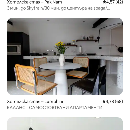
Хотелска стая – Pak Nam
Средна оценк
4,57 (42)
3 мин. до Skytrain/30 мин. до центъра на града/
весело/закуска
Хотелска стая – Lumphini
Средна оценк
4,78 (68)
БАЛАНС - САМОСТОЯТЕЛНИ АПАРТАМЕНТИ
(АПАРТАМЕНТ 2)