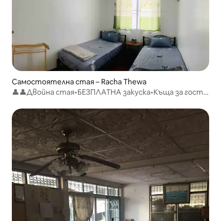
Самостоятелна стая – Racha Thewa
👤👤Двойна стая•БЕЗПЛАТНА закуска•Къща за гости
BAAN CHANG