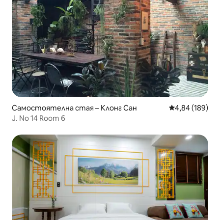
Самостоятелна стая – Клонг Сан
Средна оценка
4,84 (189)
J. No 14 Room 6