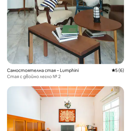
Самостоятелна стая – Lumphini
Средна о
5 (6)
Стая с двойно легло № 2