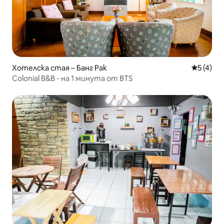
Хотелска стая – Банг Рак
Средна о
5 (4)
Colonial B&B - на 1 минута от BTS