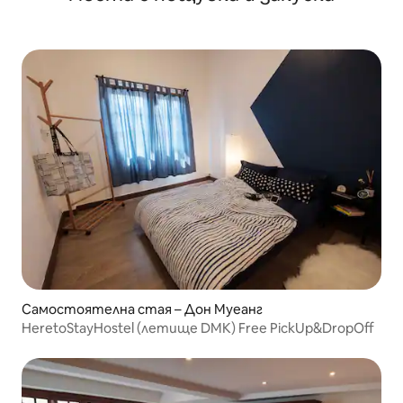
Самостоятелна стая – Дон Муеанг
HeretoStayHostel (летище DMK) Free PickUp&DropOff