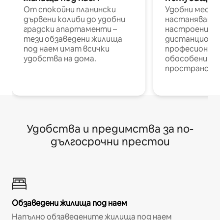
От спокойни планински
Удобни места
дървени колиби до удобни
настаняване 
градски апартаменти –
настроени и
тези обзаведени жилища
дистанционн
под наем имат всички
професионалис
удобства на дома.
обособени р
пространств
Удобства и предимства за по-
дългосрочни престои
Обзаведени жилища под наем
Напълно обзаведените жилища под наем