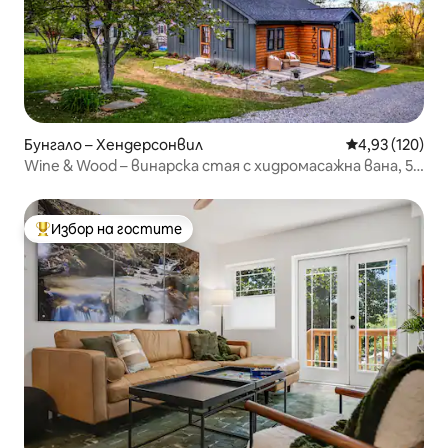
Бунгало – Хендерсонвил
Средна оценка
4,93 (120)
Wine & Wood – винарска стая с хидромасажна вана, 5
минути до центъра
Избор на гостите
Най-популярен избор на гостите