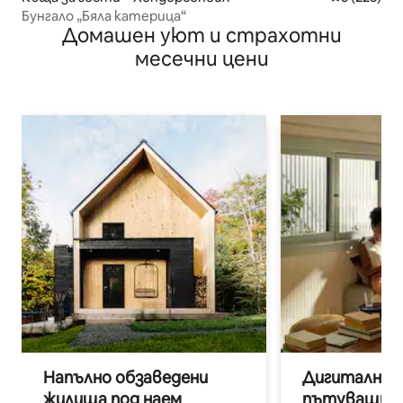
Бунгало „Бяла катерица“
Домашен уют и страхотни
месечни цени
Напълно обзаведени
Дигитални н
жилища под наем
пътуващи п