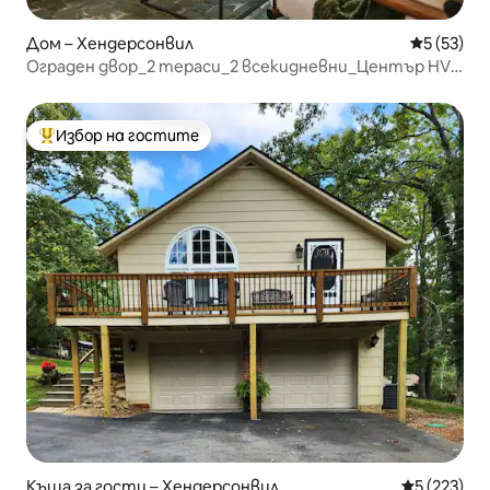
Дом – Хендерсонвил
Средна оц
5 (53)
Ограден двор_2 тераси_2 всекидневни_Център HVL
5 мин
Избор на гостите
Най-популярен избор на гостите
Къща за гости – Хендерсонвил
Средна оце
5 (223)