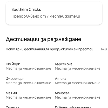
Southern Chicks
Препоръчвано от 7 местни жители
Дестинации за разглеждане
Популярни дестинации за продължителен престой
Бли
Ню Йорк
Барселона
Места за месечно наемане
Места за месечно наемане
Флоренция
Атина
Места за месечно наемане
Места за месечно наемане
Маями
Монреал
Места за месечно наемане
Места за месечно наемане
Сиатъл
Повече информация