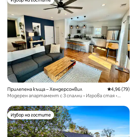
Избор на гостите
Избор на гостите
Прилепена къща – Хендерсонвил
Средна оценк
4,96 (79)
Модерен апартамент с 3 спални • Игрова стая •
Огнище • Близо до центъра
Избор на гостите
Избор на гостите