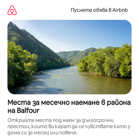
Пропускане
към
Пуснете обява в Airbnb
съдържанието
Места за месечно наемане в района
на Balfour
Открийте места под наем за дългосрочни
престои, които ви карат да се чувствате като у
дома си за месец или повече.