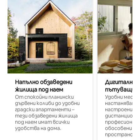
Напълно обзаведени
Дигитални н
жилища под наем
пътуващи п
От спокойни планински
Удобни места
дървени колиби до удобни
настаняване 
градски апартаменти –
настроени и
тези обзаведени жилища
дистанционн
под наем имат всички
професионалис
удобства на дома.
обособени р
пространств