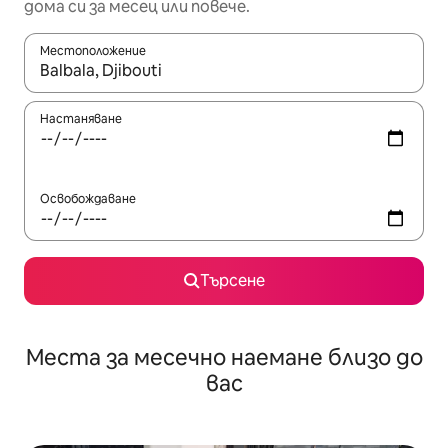
дома си за месец или повече.
Местоположение
Когато резултатите се покажат, използвайте клавишите 
Настаняване
Освобождаване
Търсене
Места за месечно наемане близо до
вас