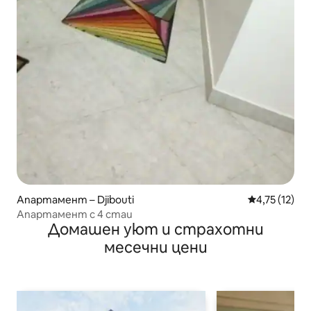
Апартамент – Djibouti
Средна оценк
4,75 (12)
Апартамент с 4 стаи
Домашен уют и страхотни
месечни цени