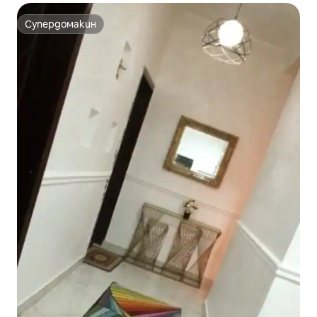
Супердомакин
Супердомакин