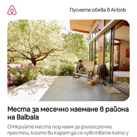
Пропускане
към
Пуснете обява в Airbnb
съдържанието
Места за месечно наемане в района
на Balbala
Открийте места под наем за дългосрочни
престои, които ви карат да се чувствате като у