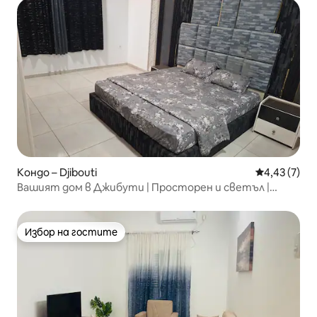
Кондо – Djibouti
Средна оцен
4,43 (7)
Вашият дом в Джибути | Просторен и светъл |
Сигурен
Избор на гостите
Избор на гостите