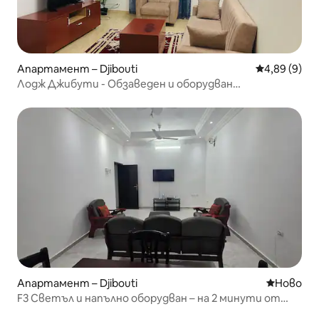
Апартамент – Djibouti
Средна оцен
4,89 (9)
Лодж Джибути - Обзаведен и оборудван
апартамент F2
Апартамент – Djibouti
Ново мяс
Ново
F3 Светъл и напълно оборудван – на 2 минути от
летището.