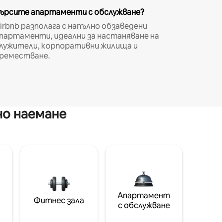
ърсите апартаменти с обслужване?
irbnb разполага с напълно обзаведени
партаменти, идеални за настаняване на
лужители, корпоративни жилища и
реместване.
но наемане
Апартамент
Фитнес зала
с обслужване