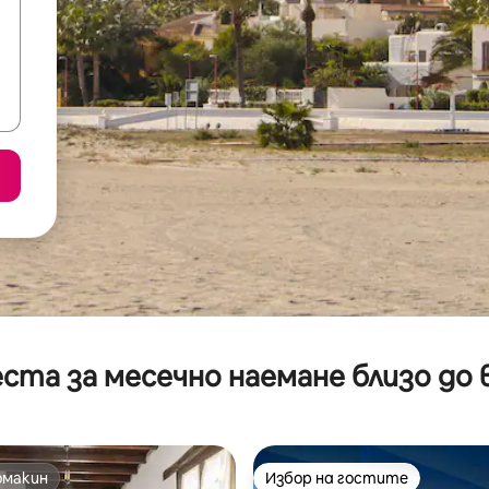
ста за месечно наемане близо до 
омакин
Избор на гостите
омакин
Избор на гостите