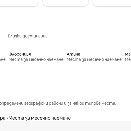
Близки дестинации
Флоренция
Атина
Ма
ане
Места за месечно наемане
Места за месечно наемане
Ме
определени географски райони и за някои типове места.
гра
Места за месечно наемане