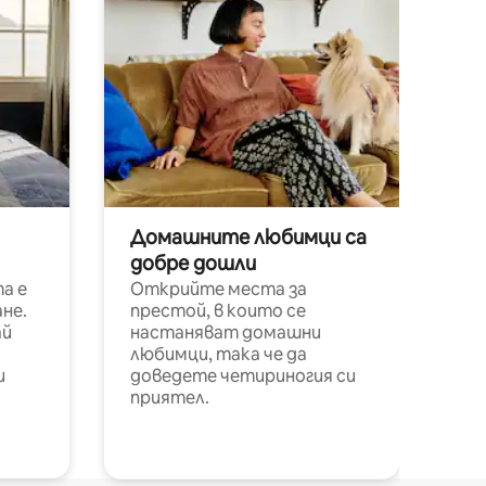
Домашните любимци са
добре дошли
а е
Открийте места за
не.
престой, в които се
ай
настаняват домашни
любимци, така че да
и
доведете четириногия си
приятел.