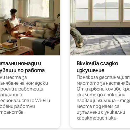
итални номади и
Включва сладко
уващи по работа
изкушение
ни места за
Понякога дестинацият
аняване на номадски
мястото за настанява
роени и работещи
От дървени колиби кр
анционно
скалите до спокойни
есионалисти с Wi-Fi и
плаващи жилища – тез
обени работни
места под наем са
транства.
изпълнени с уникални
характеристики.