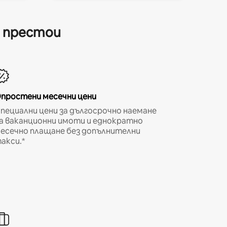
и престои
простени месечни цени
пециални цени за дългосрочно наемане
а ваканционни имоти и еднократно
есечно плащане без допълнителни
акси.*