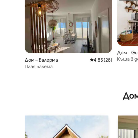
Дом – Gu
Къща в д
Дом – Балерма
Средна оценка: 4,85 
4,85 (26)
Плая Балема
Дом