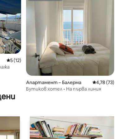
Средна оценка: 5 от 5, 12 отзива
5 (12)
лажа
Апартамент – Балерма
Средна оценка: 4,78
4,78 (73)
Бутиков хотел • На първа линия
цени