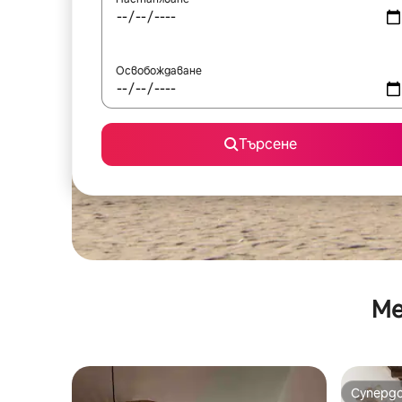
Освобождаване
Търсене
Ме
Суперд
Суперд