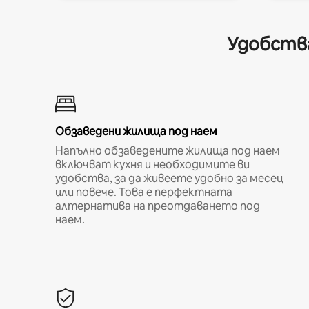
Удобства
Обзаведени жилища под наем
Напълно обзаведените жилища под наем
включват кухня и необходимите ви
удобства, за да живеете удобно за месец
или повече. Това е перфектната
алтернатива на преотдаването под
наем.