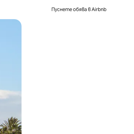
Пуснете обява в Airbnb
окосване или плъзгане.