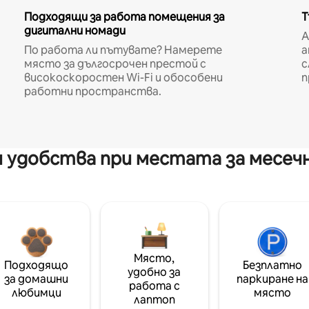
Подходящи за работа помещения за
Т
дигитални номади
A
По работа ли пътувате? Намерете
а
място за дългосрочен престой с
с
високоскоростен Wi-Fi и обособени
п
работни пространства.
 удобства при местата за месеч
Място,
Подходящо
Безплатно
удобно за
за домашни
паркиране на
работа с
любимци
място
лаптоп