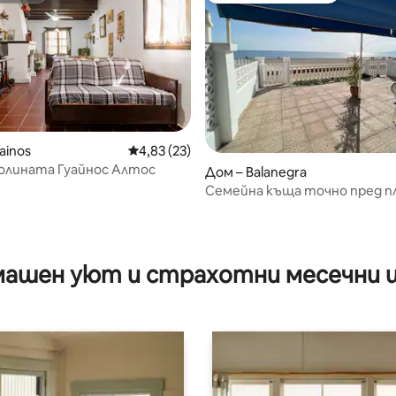
ainos
Средна оценка: 4,83 от 5, 23 отзива
4,83 (23)
олината Гуайнос Алтос
от 5, 26 отзива
Дом – Balanegra
Семейна къща точно пред п
ашен уют и страхотни месечни 