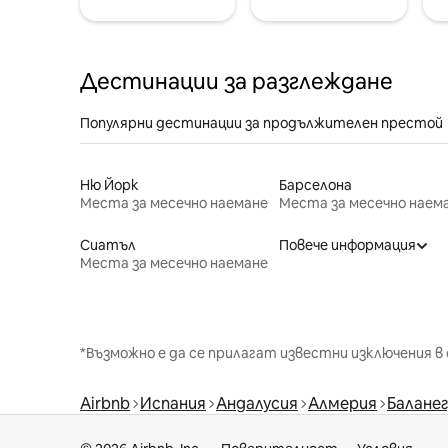
Дестинации за разглеждане
Популярни дестинации за продължителен престой
Ню Йорк
Барселона
Места за месечно наемане
Места за месечно наем
Сиатъл
Повече информация
Места за месечно наемане
*Възможно е да се прилагат известни изключения в 
Airbnb
Испания
Андалусия
Алмерия
Балане