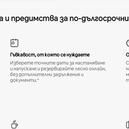
 и предимства за по-дългосрочн
Гъвкавост, от която се нуждаете
О
Изберете точните дати за настаняване
С
и напускане и резервирайте лесно онлайн,
н
без допълнителни задължения и
м
документи.*
т