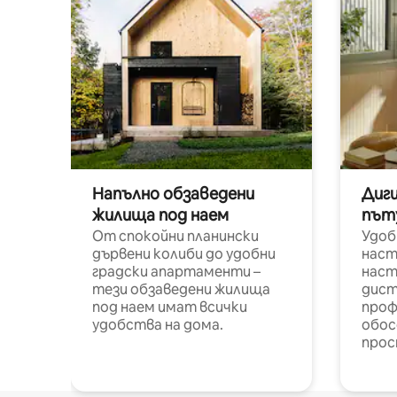
Напълно обзаведени
Диг
жилища под наем
път
От спокойни планински
Удоб
дървени колиби до удобни
наст
градски апартаменти –
наст
тези обзаведени жилища
дист
под наем имат всички
проф
удобства на дома.
обос
прос