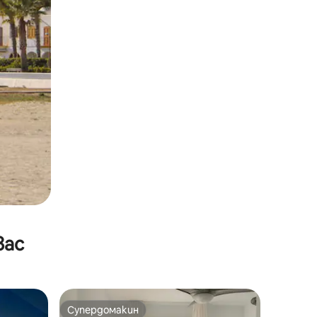
вас
Супердомакин
Супердомакин