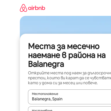
Пропускане
към
съдържанието
Места за месечно
наемане в района на
Balanegra
Открийте места под наем за дългосрочн
престои, които ви карат да се чувстват
като у дома си за месец или повече.
Местоположение
Когато резултатите се покажат, използвайт
Настаняване