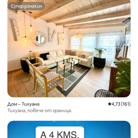
Супердомакин
Супердомакин
Дом – Тихуана
Средна оценка
4,73 (161)
Тихуана, повече от граница.