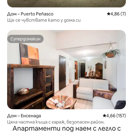
Дом – Puerto Peñasco
Средна оцен
4,86 (7)
Ще се чувствате като у дома си
Супердомакин
Супердомакин
Дом – Енсенада
Средна оценка
4,66 (157)
Цяла частна къща с гараж, безопасен район.
Апартаменти под наем с легло с