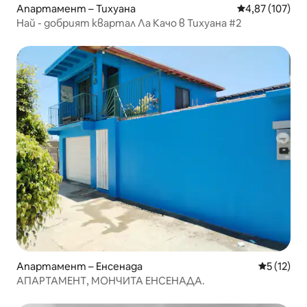
Апартамент – Тихуана
Средна оценка
4,87 (107)
Най - добрият квартал Ла Качо в Тихуана #2
Апартамент – Енсенада
Средна оц
5 (12)
АПАРТАМЕНТ, МОНЧИТА ЕНСЕНАДА.