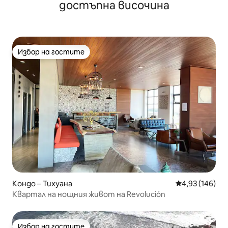
достъпна височина
Избор на гостите
Избор на гостите
Кондо – Тихуана
Средна оценка
4,93 (146)
Квартал на нощния живот на Revolución
Избор на гостите