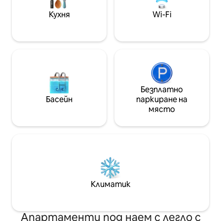
разходка до бар/ресторант и нощен
Кухня
Wi-Fi
живот! НЕ СЕ ДОПУСКАТ ДОМАШНИ
ЛЮБИМЦИ!
Безплатно
Басейн
паркиране на
място
Климатик
Апартаменти под наем с легло с