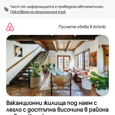
Пропускане
Част от информацията е преведена автоматично. 
към
Показване на оригиналния език
съдържанието
Пуснете обява в Airbnb
Ваканционни жилища под наем с
легло с достъпна височина в района