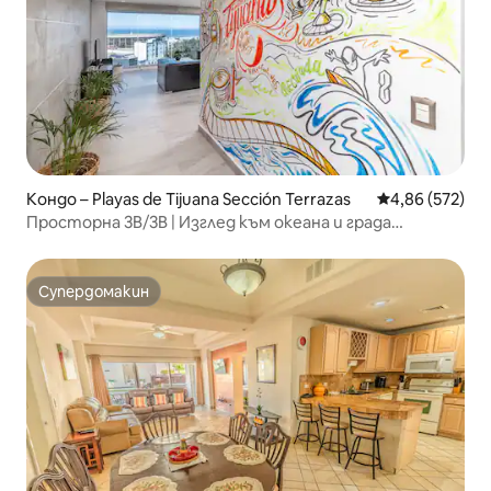
Кондо – Playas de Tijuana Sección Terrazas
Средна оценка
4,86 (572)
Просторна 3B/3B | Изглед към океана и града
@PlayasdeTijuana
Супердомакин
Супердомакин