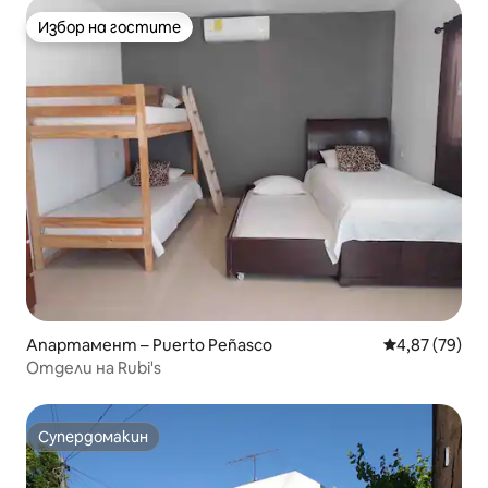
Избор на гостите
Избор на гостите
Апартамент – Puerto Peñasco
Средна оценк
4,87 (79)
Отдели на Rubi's
Супердомакин
Супердомакин