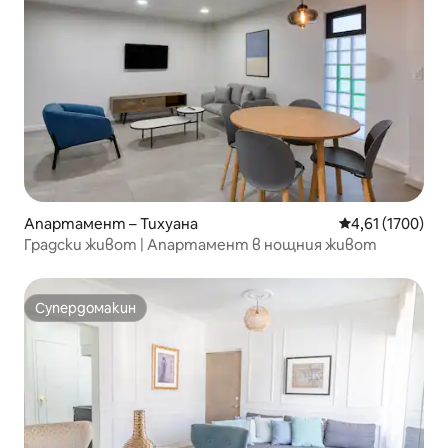
Апартамент – Тихуана
Средна оценка:
4,61 (1700)
Градски живот | Апартамент в нощния живот
Супердомакин
Супердомакин