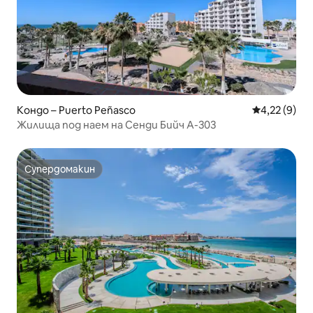
Кондо – Puerto Peñasco
Средна оцен
4,22 (9)
Жилища под наем на Сенди Бийч A-303
Супердомакин
Супердомакин