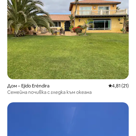
Дом – Ejido Eréndira
Средна оценк
4,81 (21)
Семейна почивка с гледка към океана