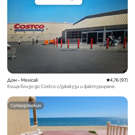
Дом – Mexicali
Средна оценк
4,76 (97)
Къща близо до Costco c/джакузи и фактуриране.
Супердомакин
Супердомакин