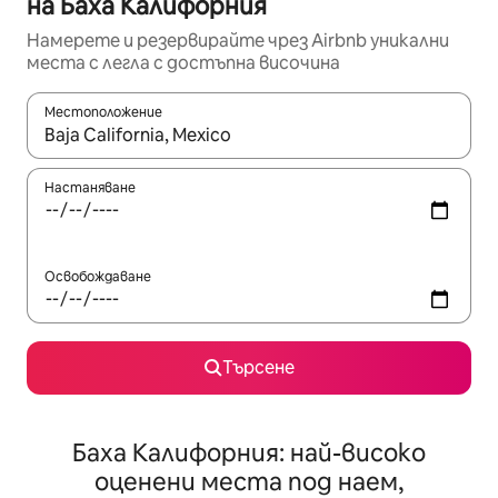
на Баха Калифорния
Намерете и резервирайте чрез Airbnb уникални
места с легла с достъпна височина
Местоположение
Когато резултатите се покажат, използвайте клавишите 
Настаняване
Освобождаване
Търсене
Баха Калифорния: най-високо
оценени места под наем,