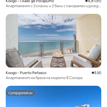
Кондо – Плаяс де Росарито
Средна оценк
4,91 (91)
Апартамент с 3 спални и 2 бани с панорамен изглед
към океана
Кондо – Puerto Peñasco
Средна о
5 (4)
Апартамент на брега на морето в Сонора
Супердомакин
Супердомакин