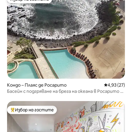
Избор на гостите
Кондо – Плаяс де Росарито
Средна оценк
4,93 (27)
Басейн с подгряване на брега на океана в Росарито @
Olas
Избор на гостите
Най-популярен избор на гостите