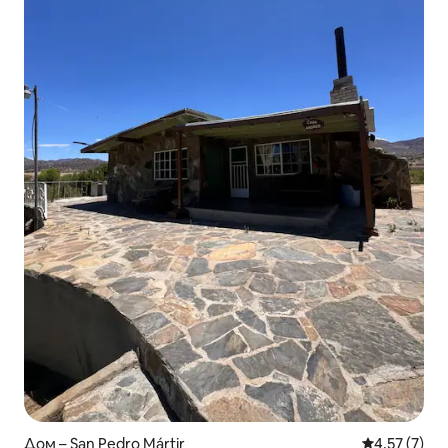
Дом – San Pedro Mártir
Средна оцен
4,57 (7)