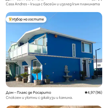
Casa Andres – къща с басейн и изглед към планината
Избор на гостите
Най-популярен избор на гостите
Дом – Плаяс де Росарито
Средна оценк
4,97 (96)
Спокоен и уютни с джакузи и камина.