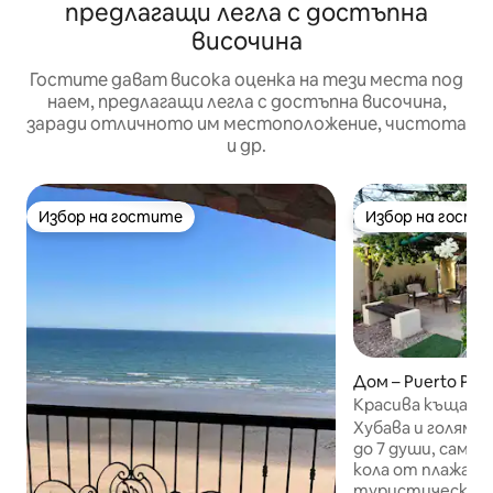
предлагащи легла с достъпна
височина
Гостите дават висока оценка на тези места под
наем, предлагащи легла с достъпна височина,
заради отличното им местоположение, чистота
и др.
Избор на гостите
Избор на гости
Избор на гостите
Избор на гости
Дом – Puerto Peñ
Красива къща с д
пространство, 
Хубава и голяма 
до 7 души, само н
кола от плажа, м
туристически а