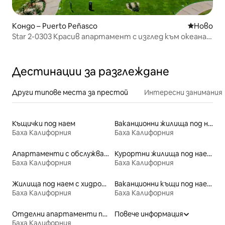
Кондо – Puerto Peñasco
Ново мяс
Ново
Star 2-0303 Красив апартамент с изглед към океана в
Соноран
Дестинации за разглеждане
Други типове места за престой
Интересни занимания
Къщички под наем
Ваканционни жилища под наем
Баха Калифорния
Баха Калифорния
Апартаменти с обслужване под наем
Курортни жилища под наем
Баха Калифорния
Баха Калифорния
Жилища под наем с хидромасажна вана
Ваканционни къщи под наем
Баха Калифорния
Баха Калифорния
Отделни апартаменти под наем
Повече информация
Баха Калифорния