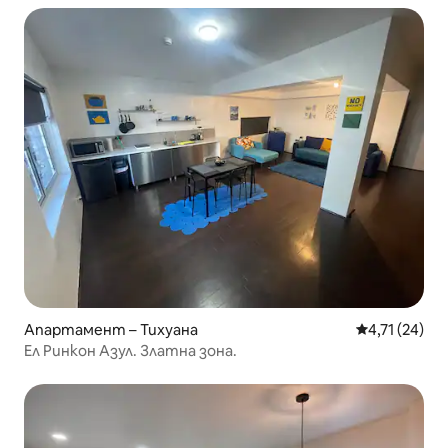
Апартамент – Тихуана
Средна оценк
4,71 (24)
Ел Ринкон Азул. Златна зона.