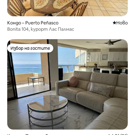
Кондо – Puerto Peñasco
Ново мяс
Ново
Bonita 104, курорт Лас Палмас
Избор на гостите
Избор на гостите