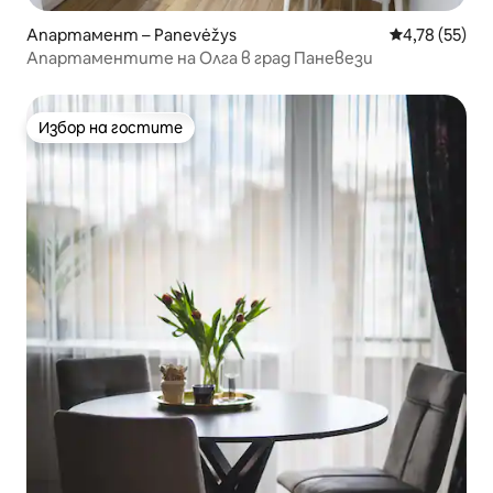
Апартамент – Panevėžys
Средна оценк
4,78 (55)
Апартаментите на Олга в град Паневези
Избор на гостите
Избор на гостите