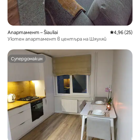
Апартамент – Šiauliai
Средна оценк
4,96 (25)
Уютен апартамент в центъра на Шяуляй
Супердомакин
Супердомакин