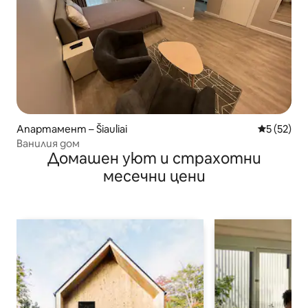
Апартамент – Šiauliai
Средна оц
5 (52)
Ванилия дом
Домашен уют и страхотни
месечни цени