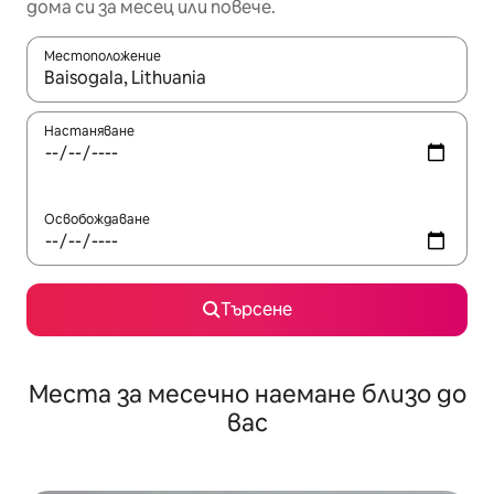
дома си за месец или повече.
Местоположение
Когато резултатите се покажат, използвайте клавишите 
Настаняване
Освобождаване
Търсене
Места за месечно наемане близо до
вас