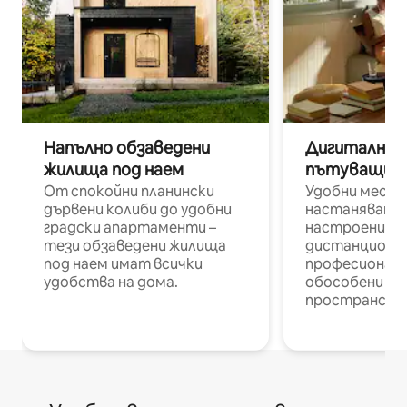
Напълно обзаведени
Дигитални н
жилища под наем
пътуващи п
От спокойни планински
Удобни места
дървени колиби до удобни
настаняване 
градски апартаменти –
настроени и
тези обзаведени жилища
дистанционн
под наем имат всички
професионалис
удобства на дома.
обособени р
пространств