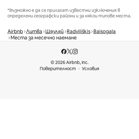
*Възможно е да се прилагат известни изключения в
определени географски райони и за някои типове места.
Airbnb
Литва
Шяуляй
Radviliškis
Baisogala
Места за месечно наемане
© 2026 Airbnb, Inc.
Поверителност
Условия