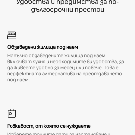
Удобства и предимства за по-
дългосрочни престои
Обзаведени жилища под наем
Напълно обзаведените жилища под наем
включват кухня и необходимите ви удобства, за
да живеете удобно за месец или повече. Това е
перфектната алтернатива на преотдаването
под наем.
Гъвкавост, от която се нуждаете
Изберете точните дати за настаняване и