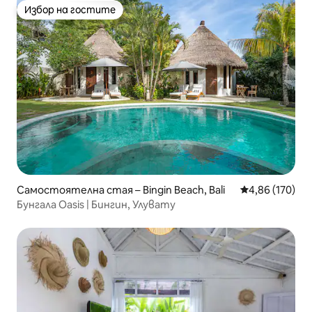
Избор на гостите
Избор на гостите
Самостоятелна стая – Bingin Beach, Bali
Средна оценка
4,86 (170)
Бунгала Oasis | Бингин, Улувату