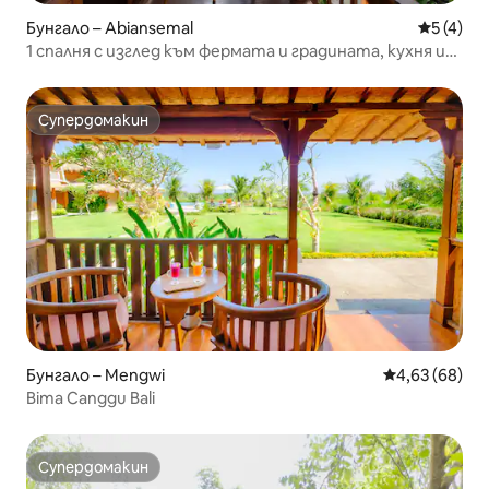
Бунгало – Abiansemal
Средна о
5 (4)
1 спалня с изглед към фермата и градината, кухня и
баня
Супердомакин
Супердомакин
Бунгало – Mengwi
Средна оценк
4,63 (68)
Bima Canggu Bali
Супердомакин
Супердомакин