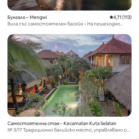
Бунгало – Mengwi
Средна оценк
4,71 (113)
Вила със самостоятелен басейн • На пешеходно
разстояние от плажа „Еко“
Самостоятелна стая – Kecamatan Kuta Selatan
№ 3/17 Традиционно балийско място, управлявано от
балийци.