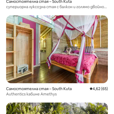
Самостоятелна стая – South Kuta
супериорна луксозна стая с балкон и голямо двойно
легло
Самостоятелна стая – South Kuta
Средна оценк
4,62 (65)
Authentics кабине Amethys