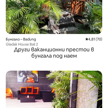
Бунгало – Badung
Средна оценк
4,81 (70)
Gladak House Bali 2
Други ваканционни престои в
бунгала под наем