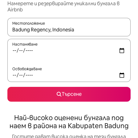
Намерете и резервирайте уникални бунгала в
Airbnb
Местоположение
Когато резултатите се покажат, използвайте клавишите 
Настаняване
Освобождаване
Търсене
Най-високо оценени бунгала под
наем в района на Kabupaten Badung
Гостите дават висока оценка на тези бунгала