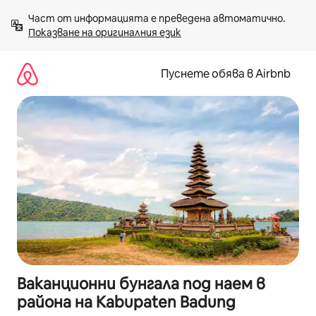
Пропускане
Част от информацията е преведена автоматично. 
към
Показване на оригиналния език
съдържанието
Пуснете обява в Airbnb
Ваканционни бунгала под наем в
района на Kabupaten Badung