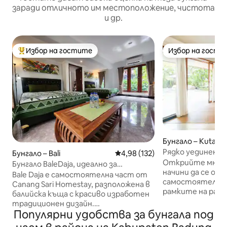
заради отличното им местоположение, чистота
и др.
Избор на гостите
Избор на гости
Най-популярен избор на гостите
Избор на гости
Бунгало – Kuta
Рядко уединено б
Бунгало – Bali
Средна оценка: 4,98 от 5, 132
4,98 (132)
НОВО
Открийте мног
Бунгало BaleDaja, идеално за
начини да се от
семейство от 4 – 5 души
Bale Daja е самостоятелна част от
самостоятелно б
Canang Sari Homestay, разположена в
рамките на раз
балийска къща с красиво изработен
имение. Разходете се с пищни
традиционен дизайн.
градини, люлейт
Популярни удобства за бунгала под
Устройството разполага със
тандем люлка и
самостоятелна баня, кухня и