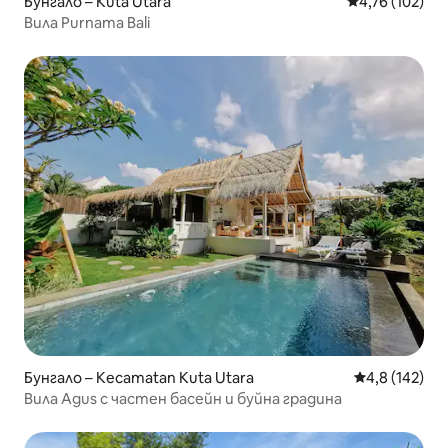
Бунгало – Kuta Utara
Средна оценка
4,76 (102)
Вила Purnama Bali
Бунгало – Kecamatan Kuta Utara
Средна оценк
4,8 (142)
Вила Agus с частен басейн и буйна градина