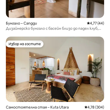
Бунгало – Canggu
Средна оценк
4,77 (44)
Дизайнерско бунгало с басейн близо до падел клуб,
Чангу
Избор на гостите
Избор на гостите
Самостоятелна стая – Kuta Utara
Средна оценка
4,78 (304)