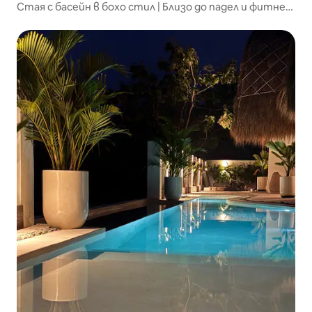
Стая с басейн в бохо стил | Близо до падел и фитнес
зала HYROX