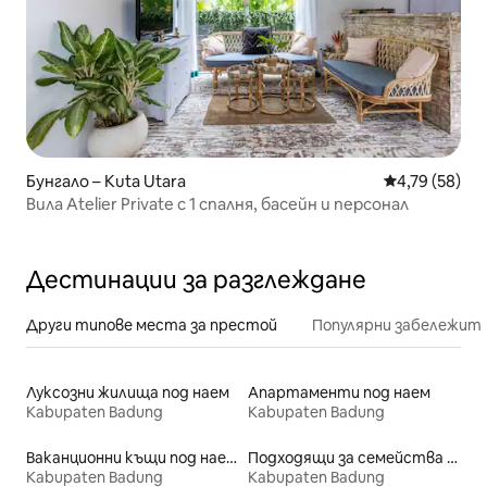
Бунгало – Kuta Utara
Средна оценк
4,79 (58)
Вила Atelier Private с 1 спалня, басейн и персонал
Дестинации за разглеждане
Други типове места за престой
Популярни забележит
Луксозни жилища под наем
Апартаменти под наем
Kabupaten Badung
Kabupaten Badung
Ваканционни къщи под наем
Подходящи за семейства места под наем
Kabupaten Badung
Kabupaten Badung