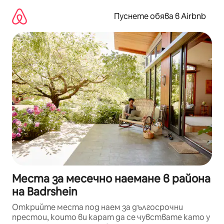
Пропускане
към
Пуснете обява в Airbnb
съдържанието
Места за месечно наемане в района
на Badrshein
Открийте места под наем за дългосрочни
престои, които ви карат да се чувствате като у