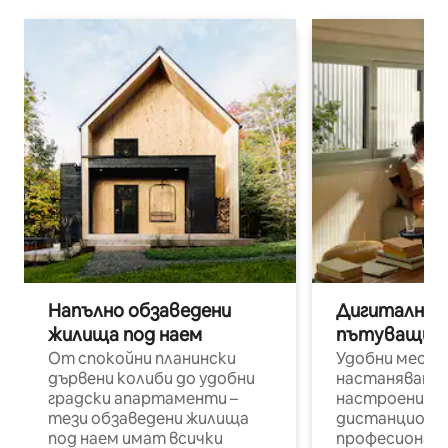
Напълно обзаведени
Дигитални н
жилища под наем
пътуващи п
От спокойни планински
Удобни места
дървени колиби до удобни
настаняване 
градски апартаменти –
настроени и
тези обзаведени жилища
дистанционн
под наем имат всички
професионалис