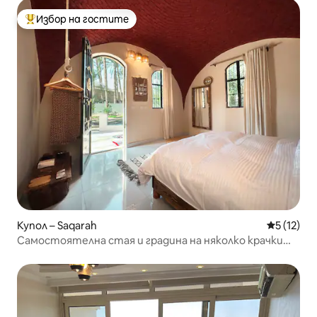
Избор на гостите
Най-популярен избор на гостите
Купол – Saqarah
Средна оц
5 (12)
Самостоятелна стая и градина на няколко крачки
от пирамидата в Сакара