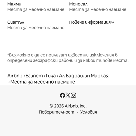
Маями
Монреал
Места за месечно наемане
Места за месечно наемане
Сиатъл
Повече информация
Места за месечно наемане
*Възможно е да се прилагат известни изключения в
определени географски райони и за някои типове места.
Airbnb
Египет
Гиза
Ал Бадрашин Марказ
Места за месечно наемане
© 2026 Airbnb, Inc.
Поверителност
Условия