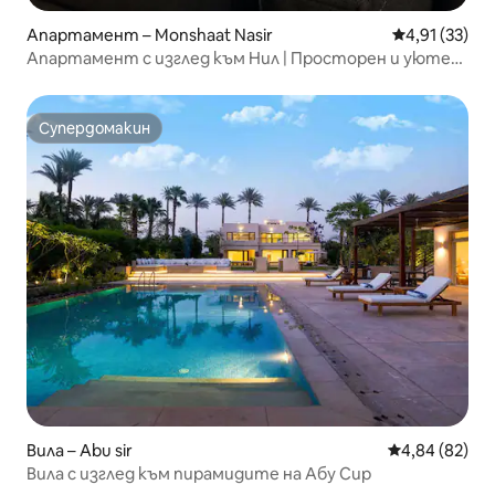
Апартамент – Monshaat Nasir
Средна оценк
4,91 (33)
Апартамент с изглед към Нил | Просторен и уютен
престой
Супердомакин
Супердомакин
Вила – Abu sir
Средна оценк
4,84 (82)
Вила с изглед към пирамидите на Абу Сир