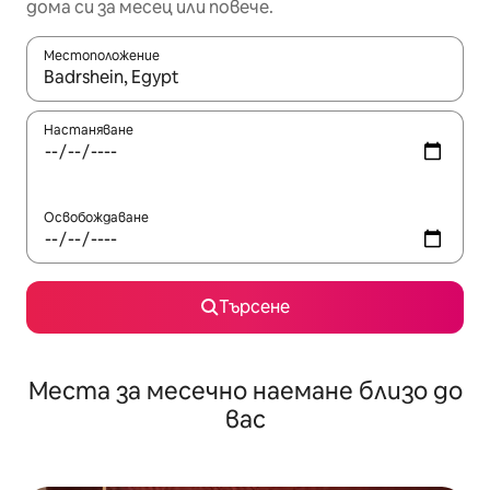
дома си за месец или повече.
Местоположение
Когато резултатите се покажат, използвайте клавишите 
Настаняване
Освобождаване
Търсене
Места за месечно наемане близо до
вас