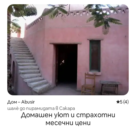
Дом – Abusir
Средна о
5 (4)
шалѐ до пирамидата в Сакара
Домашен уют и страхотни
месечни цени