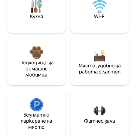
Кухня
Wi-Fi
Подходящо за
Място, удобно за
домашни
работа с лаптоп
любимци
Безплатно
паркиране на
Фитнес зала
място