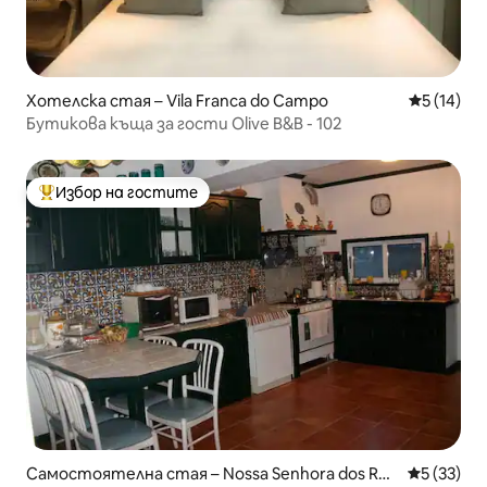
Хотелска стая – Vila Franca do Campo
Средна оц
5 (14)
Бутикова къща за гости Olive B&B - 102
Избор на гостите
Най-популярен избор на гостите
Самостоятелна стая – Nossa Senhora dos Re
Средна оц
5 (33)