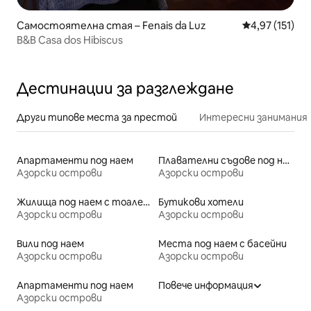
Самостоятелна стая – Fenais da Luz
Средна оценка
4,97 (151)
B&B Casa dos Hibiscus
Дестинации за разглеждане
Други типове места за престой
Интересни занимания
Апартаменти под наем
Плавателни съдове под наем
Азорски острови
Азорски острови
Жилища под наем с тоалетни с достъпна височина
Бутикови хотели
Азорски острови
Азорски острови
Вили под наем
Места под наем с басейни
Азорски острови
Азорски острови
Апартаменти под наем
Повече информация
Азорски острови