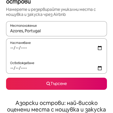
острови
Намерете и резервирайте уникални места с
нощувка и закуска чрез Airbnb
Местоположение
Когато резултатите се покажат, използвайте клавишите 
Настаняване
Освобождаване
Търсене
Азорски острови: най-високо
оценени места с нощувка и закуска