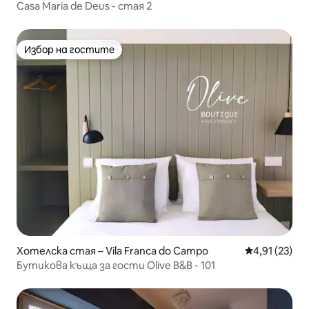
médios
Casa Maria de Deus - стая 2
Избор на гостите
Избор на гостите
Хотелска стая – Vila Franca do Campo
Средна оценк
4,91 (23)
Бутикова къща за гости Olive B&B - 101