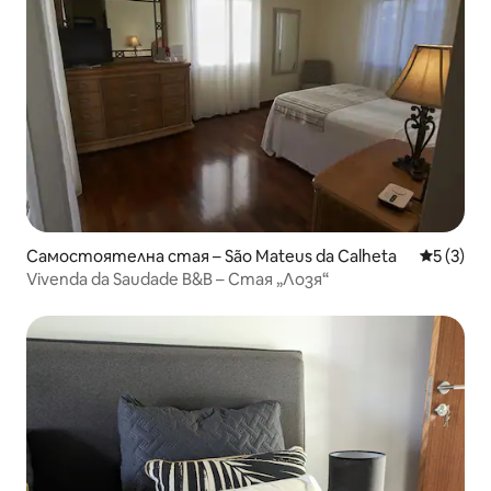
Самостоятелна стая – São Mateus da Calheta
Средна о
5 (3)
Vivenda da Saudade B&B – Стая „Лозя“