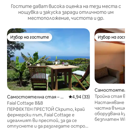
Гостите дават висока оценка на тези места с
нощувка и закуска заради отличното им
местоположение, чистота и др.
Избор на гостите
Избор на гости
Избор на гостите
Избор на гости
Самостоятелна 
gra do Heroísmo
Тройна стая в це
Самостоятелна стая – Ce
Средна оценка: 4,94 от 5, 33
4,94 (33)
Casadangra
dros
Настаняване в ч
Faial Cottage B&B
частна външна б
ПЕРФЕКТЕН ПРЕСТОЙ Скрито, край
оборудвана кухн
фермерски път, Faial Cottage е
безплатен Wi - F
идеалният ви престой, за да се
помещение. Спалнята разполага с 3
отпуснете и да разгледате остров
единични легла, 
Фаял. Всеки ден се сервира вкусна