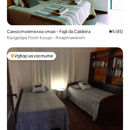
Самостоятелна стая – Fajã da Caldeira
Средна оц
5 (45)
Калдейра Гост къща – Апартамент
Избор на гостите
Най-популярен избор на гостите