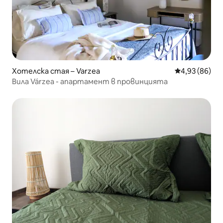
Хотелска стая – Varzea
Средна оценк
4,93 (86)
Вила Várzea - апартамент в провинцията