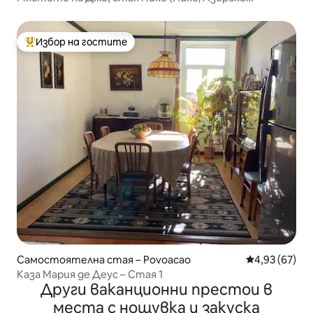
острови)
Избор на гостите
Най-популярен избор на гостите
Самостоятелна стая – Povoacao
Средна оценк
4,93 (67)
Каза Мария де Деус – Стая 1
Други ваканционни престои в
места с нощувка и закуска