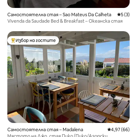
Самостоятелна стая – Sao Mateus Da Calheta
Средна о
5 (3)
Vivenda da Saudade Bed & Breakfast – Океанска стая
Избор на гостите
Най-популярен избор на гостите
Самостоятелна стая – Madalena
Средна оценк
4,97 (66)
Мястото на Джо, стая Пико (Пико/Азорски