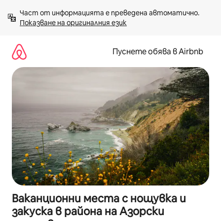
Пропускане
Част от информацията е преведена автоматично. 
към
Показване на оригиналния език
съдържанието
Пуснете обява в Airbnb
Ваканционни места с нощувка и
закуска в района на Азорски