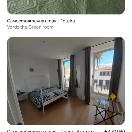
Самостоятелна стая – Feteira
Verde the Green room
Самостоятелна стая – Понта Делгада
Средна оценк
4,37 (65)