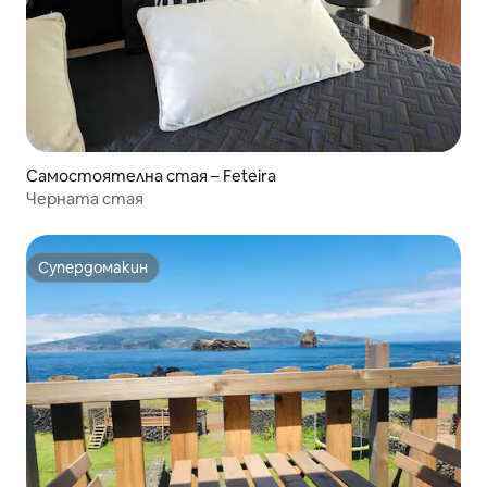
Самостоятелна стая – Feteira
Черната стая
Супердомакин
Супердомакин