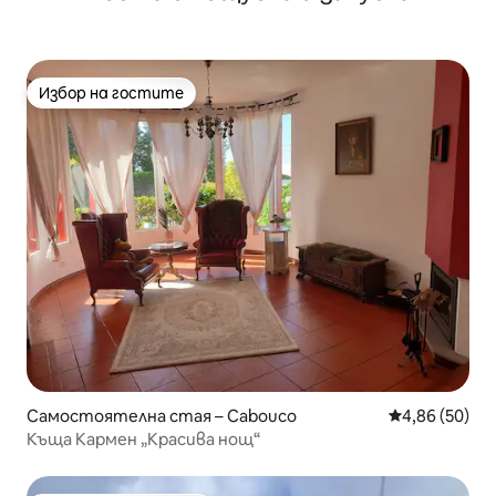
Избор на гостите
Избор на гостите
Самостоятелна стая – Cabouco
Средна оценк
4,86 (50)
Къща Кармен „Красива нощ“