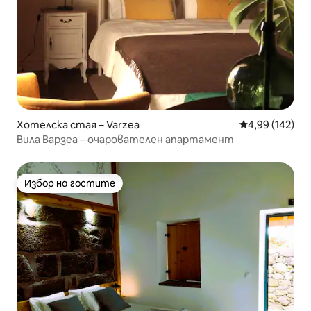
Хотелска стая – Varzea
Средна оценка
4,99 (142)
Вила Варзеа – очарователен апартамент
Избор на гостите
Избор на гостите