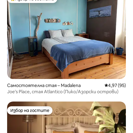
Най-популярен избор на гостите
Самостоятелна стая – Madalena
Средна оценк
4,97 (95)
Joe's Place, стая Atlantico (Пико/Азорски острови)
Избор на гостите
Избор на гостите