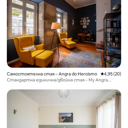
Самостоятелна стая – Angra do Heroísmo
Средна оценк
4,95 (20)
Стандартна единична/двойна стая – My Angra
Charming House