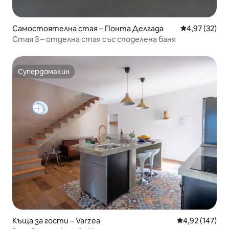
Самостоятелна стая – Понта Делгада
Средна оценк
4,97 (32)
Стая 3 – отделна стая със споделена баня
Супердомакин
Супердомакин
Къща за гости – Varzea
Средна оценка
4,92 (147)