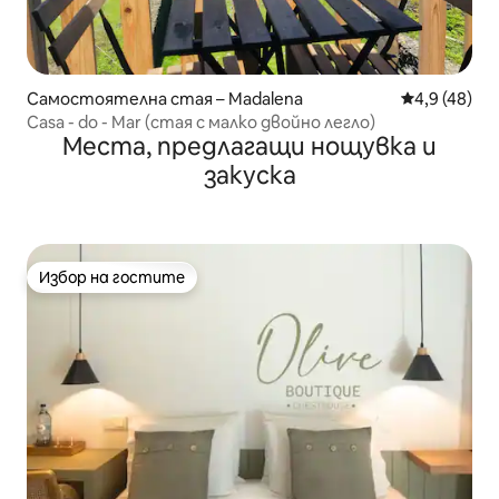
Самостоятелна стая – Madalena
Средна оцен
4,9 (48)
Casa - do - Mar (стая с малко двойно легло)
Места, предлагащи нощувка и
закуска
Избор на гостите
Избор на гостите