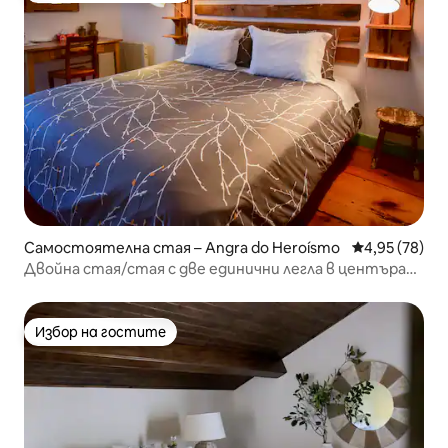
Самостоятелна стая – Angra do Heroísmo
Средна оценк
4,95 (78)
Двойна стая/стая с две единични легла в центъра
на Ангра – Касадангра
Избор на гостите
Избор на гостите