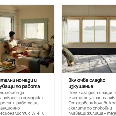
итални номади и
Включва сладко
уващи по работа
изкушение
ни места за
Понякога дестинацият
аняване на номадски
мястото за настанява
роени и работещи
От дървени колиби кр
анционно
скалите до спокойни
есионалисти с Wi-Fi и
плаващи жилища – тез