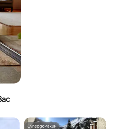
вас
Супердомакин
Супердомакин