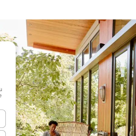
и
е
е клавишите със стрелки нагоре и надолу или навигирайте с д