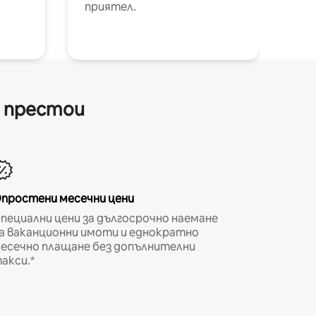
приятел.
и престои
простени месечни цени
пециални цени за дългосрочно наемане
а ваканционни имоти и еднократно
есечно плащане без допълнителни
акси.*