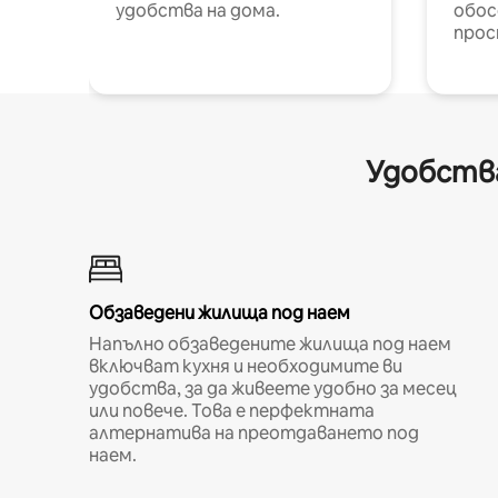
удобства на дома.
обос
прос
Удобства
Обзаведени жилища под наем
Напълно обзаведените жилища под наем
включват кухня и необходимите ви
удобства, за да живеете удобно за месец
или повече. Това е перфектната
алтернатива на преотдаването под
наем.