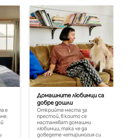
Домашните любимци са
добре дошли
а е
Открийте места за
не.
престой, в които се
ай
настаняват домашни
любимци, така че да
и
доведете четириногия си