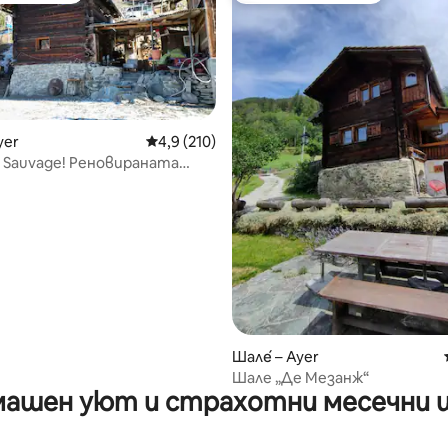
yer
Средна оценка: 4,9 от 5, 210 отзива
4,9 (210)
n Sauvage! Реновираната
от 5, 80 отзива
Шале́ – Ayer
Шале „Де Мезанж“
ашен уют и страхотни месечни 