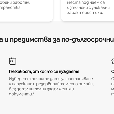
обени работни
места под наем са
транства.
изпълнени с уникални
характеристики.
 и предимства за по-дългосрочн
Гъвкавост, от която се нуждаете
О
Изберете точните дати за настаняване
С
и напускане и резервирайте лесно онлайн,
н
без допълнителни задължения и
м
документи.*
т