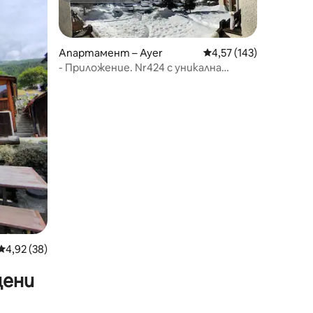
Апартамент – Ayer
Средна оценка: 4,57 
4,57 (143)
- Приложение. Nr424 с уникална
гледка в Зинал -
Средна оценка: 4,92 от 5, 38 отзива
4,92 (38)
цени