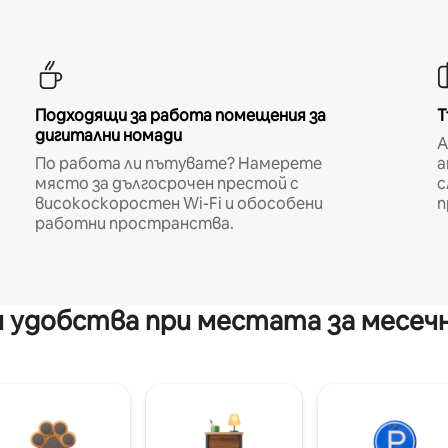
Подходящи за работа помещения за
Т
дигитални номади
A
По работа ли пътувате? Намерете
а
място за дългосрочен престой с
с
високоскоростен Wi-Fi и обособени
п
работни пространства.
 удобства при местата за месеч