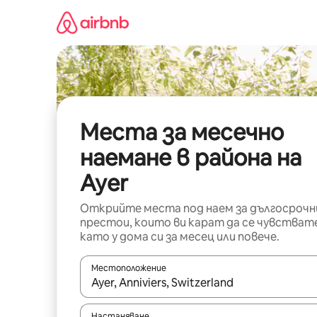
Пропускане
към
съдържанието
Места за месечно
наемане в района на
Ayer
Открийте места под наем за дългосрочн
престои, които ви карат да се чувстват
като у дома си за месец или повече.
Местоположение
Когато резултатите се покажат, използвайт
Настаняване