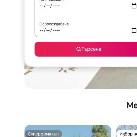
Освобождаване
Търсене
Ме
Супердомакин
Избор 
Супердомакин
Избор 