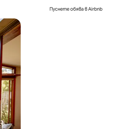
Пуснете обява в Airbnb
окосване или плъзгане.