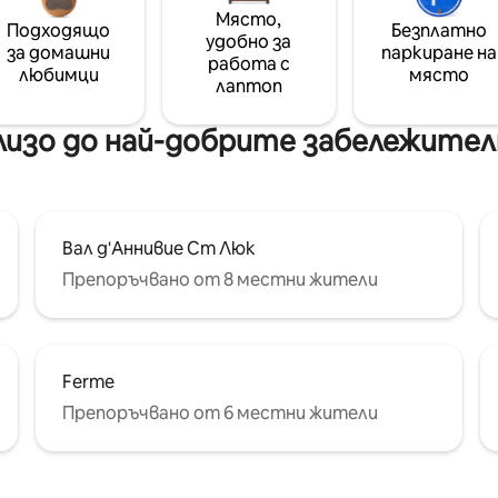
Място,
Подходящо
Безплатно
удобно за
за домашни
паркиране на
работа с
любимци
място
лаптоп
изо до най-добрите забележител
Вал д'Аннивие Ст Люк
Препоръчвано от 8 местни жители
Ferme
Препоръчвано от 6 местни жители