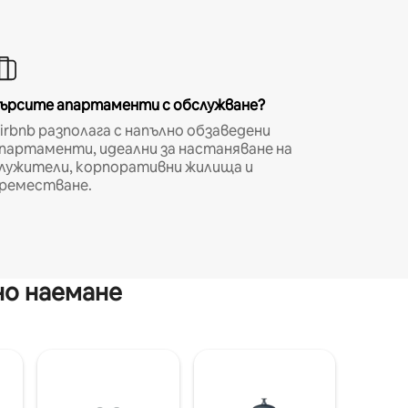
ърсите апартаменти с обслужване?
irbnb разполага с напълно обзаведени
партаменти, идеални за настаняване на
лужители, корпоративни жилища и
реместване.
но наемане