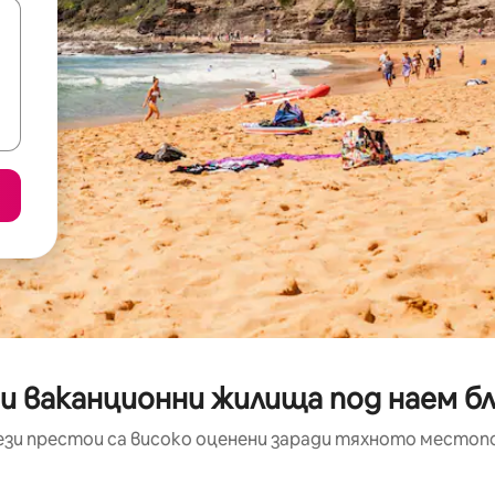
и ваканционни жилища под наем бл
ези престои са високо оценени заради тяхното местоп