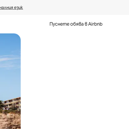
налния език
Пуснете обява в Airbnb
окосване или плъзгане.