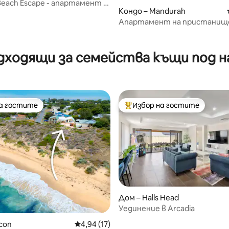
 Beach Escape - апартамент с
Кондо – Mandurah
ъм плажа
Апартамент на пристанищ
Мандура
т 5, 181 отзива
дходящи за семейства къщи под н
на гостите
Избор на гостите
на гостите
Най-популярен избор на гос
 от 5, 21 отзива
Дом – Halls Head
Уединение в Arcadia
lcon
Средна оценка: 4,94 от 5, 17 отзива
4,94 (17)