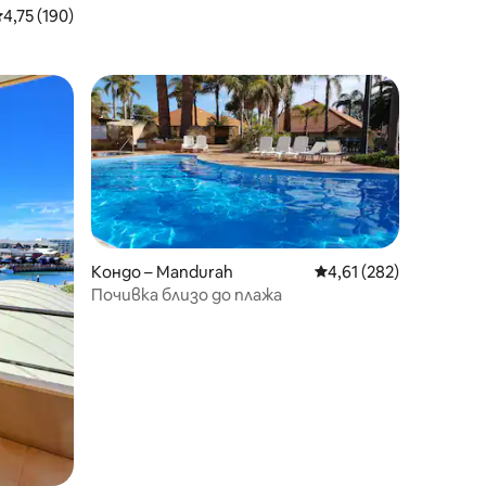
редна оценка: 4,75 от 5, 190 отзива
4,75 (190)
Кондо – Mandurah
Средна оценка: 4,61 
4,61 (282)
Почивка близо до плажа