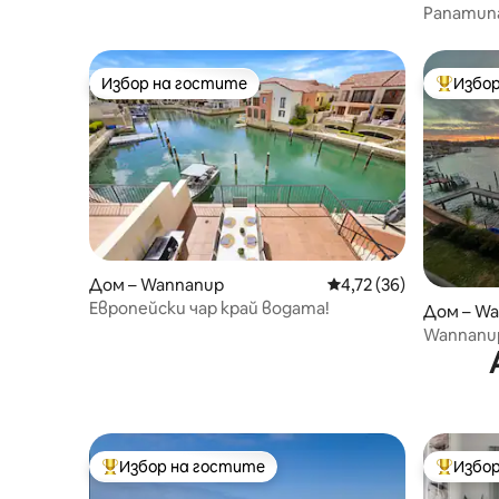
Panamuna 
близо до 
Избор на гостите
Избор
Избор на гостите
Най-поп
Дом – Wannanup
Средна оценка: 4,72 
4,72 (36)
Европейски чар край водата!
Дом – W
Wannanu
Избор на гостите
Избор
Най-популярен избор на гостите
Най-поп