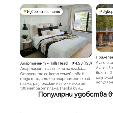
Избор на гостите
Избор
Най-популярен избор на гостите
Най-поп
Прилепен
up
Avalonsta
Апартамент – Halls Head
Средна оценка: 4,98 о
4,98 (193)
пешеходн
Avalon S
Апартамент с 2 спални на плажа.
вила на 2
Споделете живота на плажа!
Отпуснете се като семейство в
разполож
този тих, стилен апартамент край
популярн
плажа, разположен на по - малко от
Bay, кое
100 метра от плажа. Гледка към
Отпусне
Популярни удобства в
океана от всички прозорци и от
Насладет
зоните на открито. Пригответе
мързелув
барбекю, докато се наслаждавате на
местните
гледката към крайбрежието на
най-доб
Мандура и Блу Бей, или просто