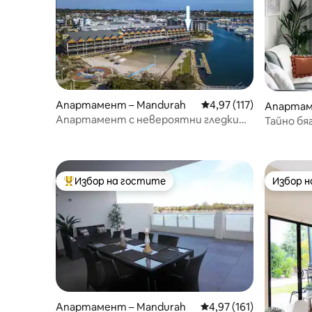
Апартамент – Mandurah
Средна оценка: 4,97 о
4,97 (117)
Апартаме
our
Апартамент с невероятни гледки
Тайно бя
Dolphin Quay, Мандура
Отпусне
Избор на гостите
Избор 
Най-популярен избор на гостите
Избор 
Апартамент – Mandurah
Средна оценка: 4,97 о
4,97 (161)