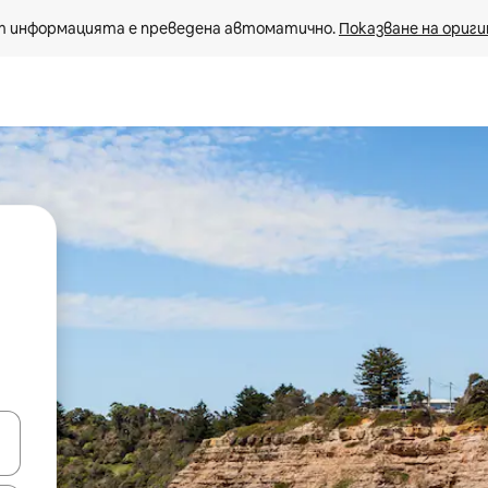
 информацията е преведена автоматично. 
Показване на ориги
е клавишите със стрелки нагоре и надолу или навигирайте с д