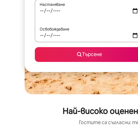
Настаняване
Освобождаване
Търсене
Най-високо оценен
Гостите са съгласни: т