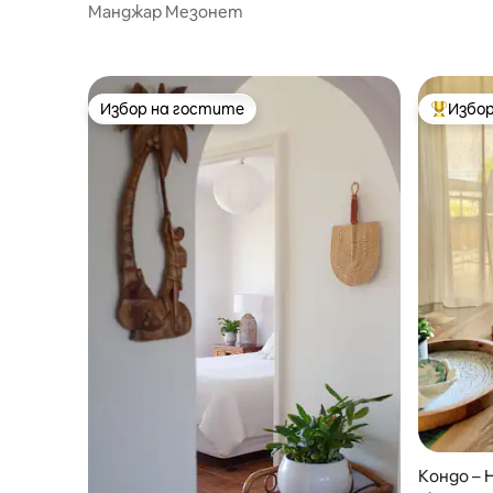
Dolphin 
Манджар Мезонет
Избор на гостите
Избор
Избор на гостите
Най-поп
Кондо – H