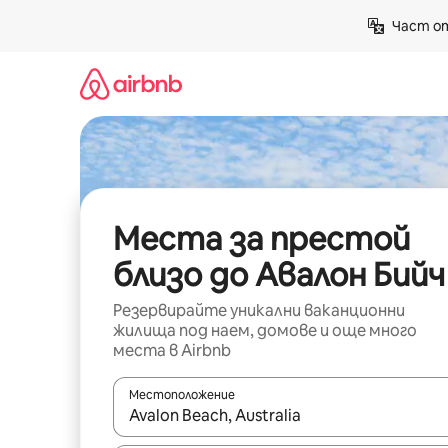
Пропускане
Част от
към
съдържанието
Места за престой
близо до Авалон Бийч
Резервирайте уникални ваканционни
жилища под наем, домове и още много
места в Airbnb
Местоположение
Когато резултатите се покажат, използвайт