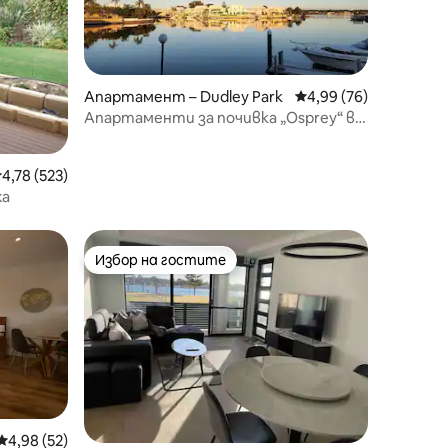
Апартамент – Dudley Park
Средна оценка: 4,99
4,99 (76)
Апартаменти за почивка „Osprey“ в
Мандура
редна оценка: 4,78 от 5, 523 отзива
4,78 (523)
жа
Избор на гостите
тите
Избор на гостите
Средна оценка: 4,98 от 5, 52 отзива
4,98 (52)