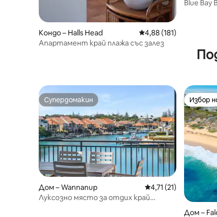
Blue Bay
изглед к
Кондо – Halls Head
Средна оценка: 4,88 о
4,88 (181)
Апартамент край плажа със залез
По
Супердомакин
Избор 
Супердомакин
Избор 
Дом – Wannanup
Средна оценка: 4,71
4,71 (21)
Луксозно място за отдих край
водата с кея, подходящо за домашни
Дом – Fa
любимци