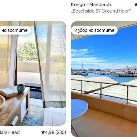
Quay
Кондо – Mandurah
С
„Beachside 67 Ground floor“
 на гостите
Избор на гостите
улярен избор на гостите
Избор на гостите
alls Head
Средна оценка: 4,98 от 5, 230 отзива
4,98 (230)