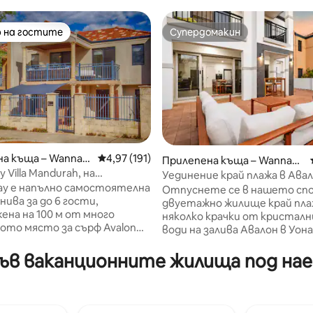
 на гостите
Супердомакин
улярен избор на гостите
Супердомакин
а къща – Wannan
Средна оценка: 4,97 от 5, 191 отзива
4,97 (191)
Прилепена къща – Wannanu
y Villa Mandurah, на
p
Уединение край плажа в Авал
т 5, 193 отзива
о разстояние от плажа.
tay е напълно самостоятелна
барбекю + кучета са добре 
Отпуснете се в нашето сп
 нива за до 6 гости,
двуетажно жилище край плаж
ена на 100 м от много
няколко крачки от кристал
ото място за сърф Avalon
води на залива Авалон в Уон
то е подходящо и за кучета.
Това спокойно крайбрежно м
те се или играйте!
идеално за семейства, двой
ъв ваканционните жилища под наем
е се на сърфа или
групи приятели, които иска
ането на балкона. Близо до
отпуснат и да се сближат.
 голф клубове и някои от
Насладете се на близкия пла
рите ресторанти.
сърф – идеален за плуване, г