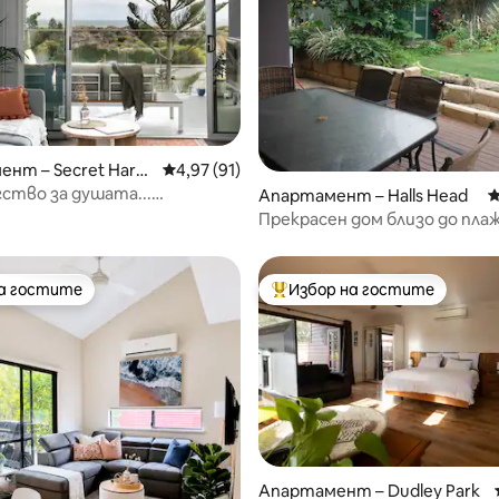
т 5, 117 отзива
нт – Secret Harb
Средна оценка: 4,97 от 5, 91 отзива
4,97 (91)
гство за душата...
Апартамент – Halls Head
С
те душата си край морето.
Прекрасен дом близо до пла
на гостите
Избор на гостите
на гостите
Най-популярен избор на гос
т 5, 161 отзива
Апартамент – Dudley Park