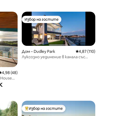
Избор на гостите
тите
Избор на гостите
Дом – Dudley Park
Средна оценка: 4,87 
4,87 (110)
Луксозно уединение в канала със
самостоятелен шварц
Средна оценка: 4,98 от 5, 48 отзива
4,98 (48)
 House
к
Избор на гостите
Най-популярен избор на гостите