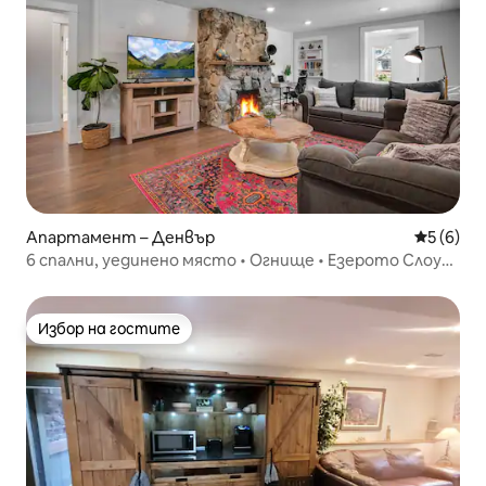
Апартамент – Денвър
Средна о
5 (6)
6 спални, уединено място • Огнище • Езерото Слоун
• Близо до центъра
Избор на гостите
Избор на гостите