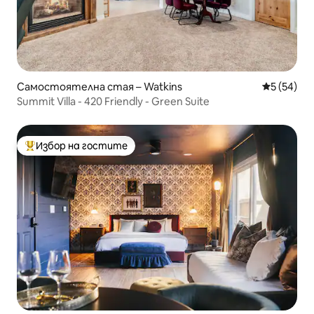
Самостоятелна стая – Watkins
Средна оц
5 (54)
Summit Villa - 420 Friendly - Green Suite
Избор на гостите
Най-популярен избор на гостите