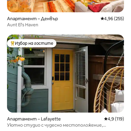
Апартамент – Денвър
Средна оценка
4,96 (255)
Aunt El's Haven
Избор на гостите
Най-популярен избор на гостите
Апартамент – Lafayette
Средна оценк
4,9 (119)
Уютно студио с чудесно местоположение,
безплатна закуска