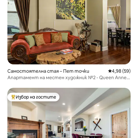
Самостоятелна стая – Пет точки
Средна оценк
4,98 (59)
Апартамент на местен художник №2 - Queen Anne
Bed & Breakfast
Избор на гостите
Най-популярен избор на гостите