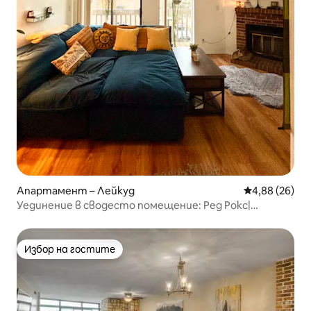
Апартамент – Лейкуд
Средна оценк
4,88 (26)
Уединение в сводесто помещение: Ред Рокс|
Грийн Маунтин|Денвър|Голдън
Избор на гостите
Избор на гостите