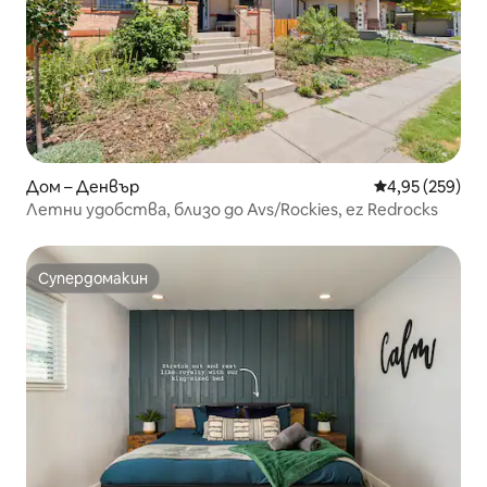
Дом – Денвър
Средна оценка
4,95 (259)
Летни удобства, близо до Avs/Rockies, ez Redrocks
Супердомакин
Супердомакин