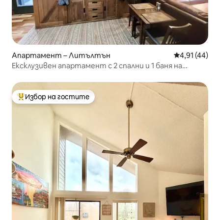
Апартамент – Литълтън
Средна оценк
4,91 (44)
Ексклузивен апартамент с 2 спални и 1 баня на
приземния етаж в Литълтън
Избор на гостите
Най-популярен избор на гостите