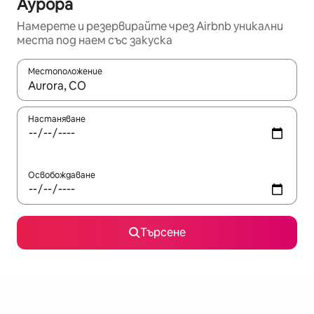
Аурора
Намерете и резервирайте чрез Airbnb уникални
места под наем със закуска
Местоположение
Когато резултатите се покажат, използвайте клавишите 
Настаняване
Освобождаване
Търсене