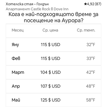
Хотелска стая – Голдън
Средна оценк
4,92 (87)
Апартамент Castle Rock в Dove Inn
Кога е най-подходящото време за
посещение на Аурора?
Месец
Ср. цена
Ср. темп.
Яну
115 $ USD
32°F
Фев
115 $ USD
33°F
Март
104 $ USD
42°F
Апр
107 $ USD
48°F
Май
125 $ USD
58°F