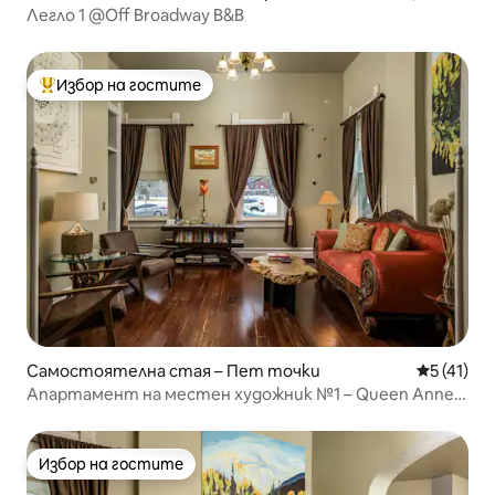
Легло 1 @Off Broadway B&B
Избор на гостите
Най-популярен избор на гостите
Самостоятелна стая – Пет точки
Средна оц
5 (41)
Апартамент на местен художник №1 – Queen Anne
Bed & Breakfast
Избор на гостите
Избор на гостите