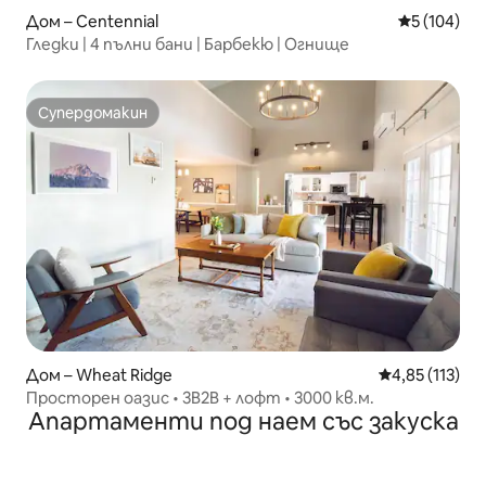
Дом – Centennial
Средна оце
5 (104)
Гледки | 4 пълни бани | Барбекю | Огнище
Супердомакин
Супердомакин
Дом – Wheat Ridge
Средна оценка
4,85 (113)
Просторен оазис • 3B2B + лофт • 3000 кв.м.
Апартаменти под наем със закуска