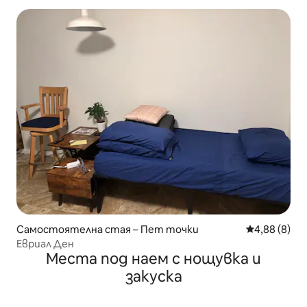
Самостоятелна стая – Пет точки
Средна оцен
4,88 (8)
Евриал Ден
Места под наем с нощувка и
закуска