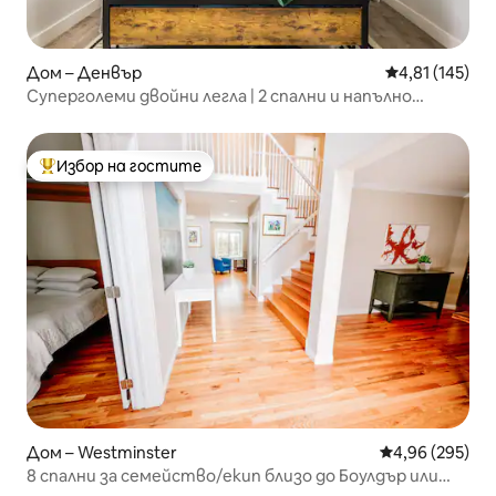
Дом – Денвър
Средна оценка
4,81 (145)
Суперголеми двойни легла | 2 спални и напълно
оборудвана кухня близо до Ред Рокс
Избор на гостите
Най-популярен избор на гостите
Дом – Westminster
Средна оценка
4,96 (295)
8 спални за семейство/екип близо до Боулдър или