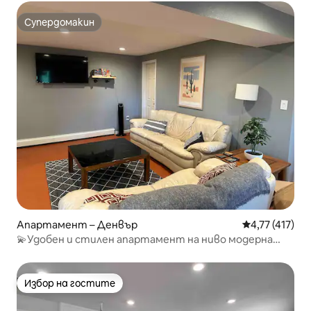
Супердомакин
Супердомакин
Апартамент – Денвър
Средна оценка
4,77 (417)
💫Удобен и стилен апартамент на ниво модерна
градина💫
Избор на гостите
Избор на гостите