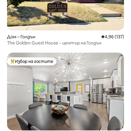
Дом – Голдън
Средна оценка
4,96 (137)
The Golden Guest House – център на Голдън
Избор на гостите
Най-популярен избор на гостите