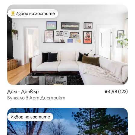
Денвър с стая за игри
Избор на гостите
Най-популярен избор на гостите
Дом – Денвър
Средна оценка
4,98 (122)
Бунгало в Арт Дистрикт
Избор на гостите
Избор на гостите