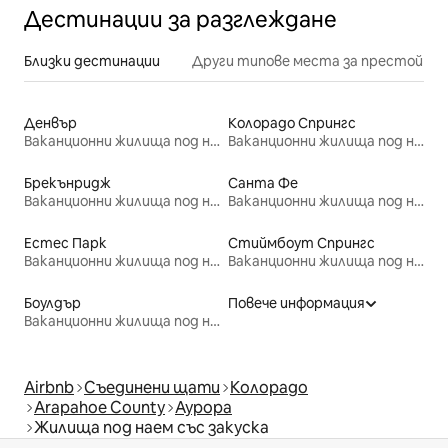
Дестинации за разглеждане
Близки дестинации
Други типове места за престой
Денвър
Колорадо Спрингс
Ваканционни жилища под наем
Ваканционни жилища под наем
Брекънридж
Санта Фе
Ваканционни жилища под наем
Ваканционни жилища под наем
Естес Парк
Стиймбоут Спрингс
Ваканционни жилища под наем
Ваканционни жилища под наем
Боулдър
Повече информация
Ваканционни жилища под наем
Airbnb
Съединени щати
Колорадо
Arapahoe County
Аурора
Жилища под наем със закуска