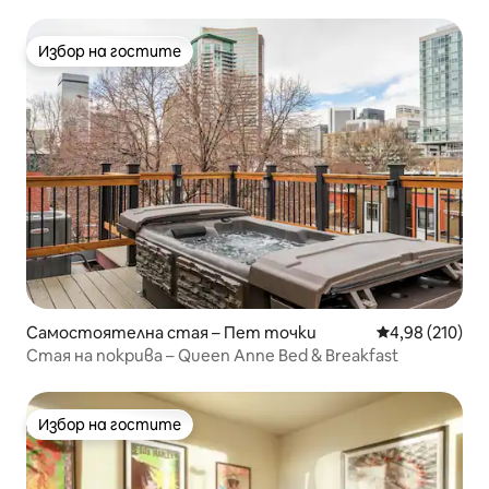
Избор на гостите
Избор на гостите
Самостоятелна стая – Пет точки
Средна оценка
4,98 (210)
Стая на покрива – Queen Anne Bed & Breakfast
Избор на гостите
Избор на гостите