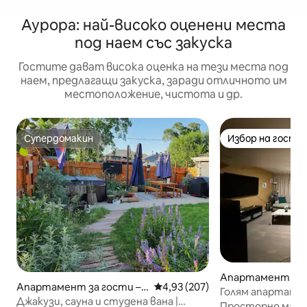
Аурора: най-високо оценени места
под наем със закуска
Гостите дават висока оценка на тези места под
наем, предлагащи закуска, заради отличното им
местоположение, чистота и др.
Супердомакин
Избор на гости
Супердомакин
Избор на гости
Апартамент за 
Апартамент за гости –
Средна оценка: 4,93 от 5, 207
4,93 (207)
урора
Голям апартамен
Денвър
Джакузи, сауна и студена вана |
спалня, 1 баня и
Просторно мазе 