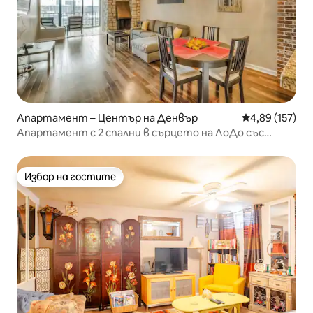
Апартамент – Център на Денвър
Средна оценка
4,89 (157)
Апартамент с 2 спални в сърцето на ЛоДо със
страхотен изглед/удобства
Избор на гостите
Избор на гостите