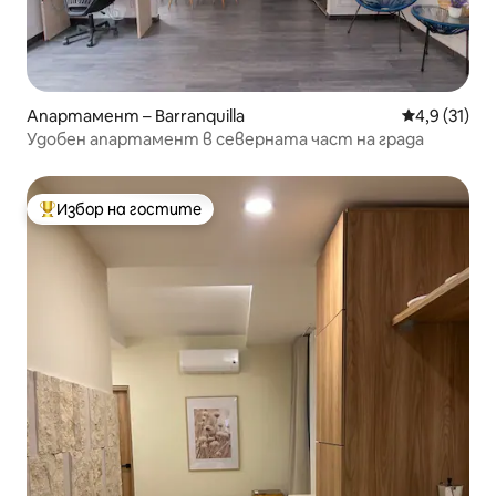
Апартамент – Barranquilla
Средна оцен
4,9 (31)
Удобен апартамент в северната част на града
Избор на гостите
Най-популярен избор на гостите