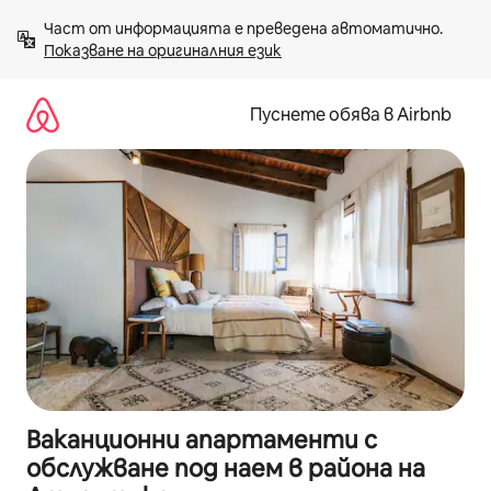
Пропускане
Част от информацията е преведена автоматично. 
към
Показване на оригиналния език
съдържанието
Пуснете обява в Airbnb
Ваканционни апартаменти с
обслужване под наем в района на