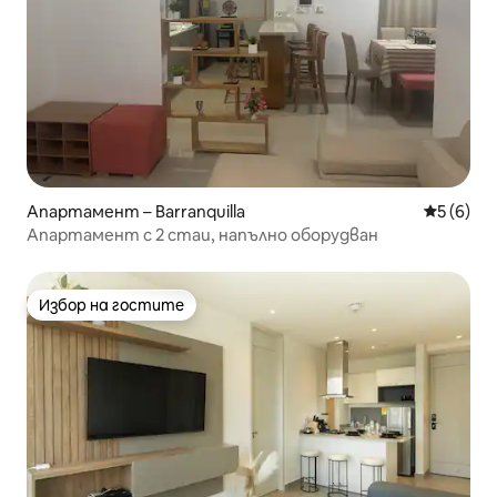
Апартамент – Barranquilla
Средна о
5 (6)
Апартамент с 2 стаи, напълно оборудван
Избор на гостите
Избор на гостите