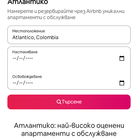
Атлантико
Намерете и резервирайте чрез Airbnb уникални
апартаменти с обслужване
Местоположение
Когато резултатите се покажат, използвайте клавишите 
Настаняване
Освобождаване
Търсене
Атлантико: най-високо оценени
апартаменти с обслужване