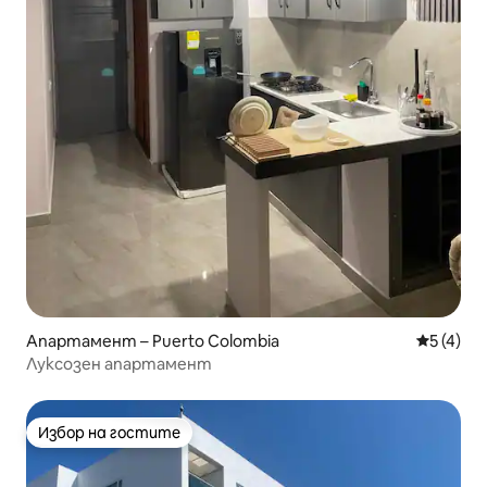
Апартамент – Puerto Colombia
Средна о
5 (4)
Луксозен апартамент
Избор на гостите
Избор на гостите