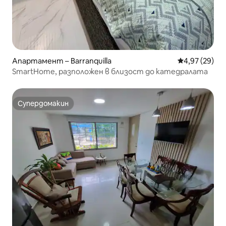
Апартамент – Barranquilla
Средна оценк
4,97 (29)
SmartHome, разположен в близост до катедралата
Супердомакин
Супердомакин