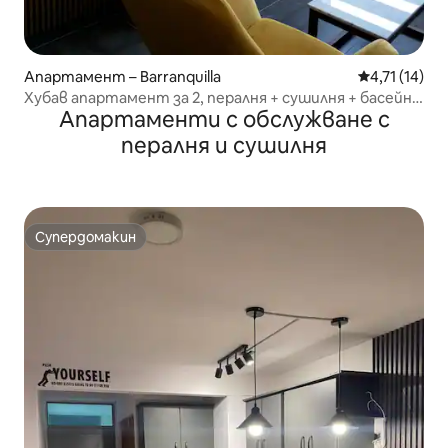
Апартамент – Barranquilla
Средна оценк
4,71 (14)
Хубав апартамент за 2, пералня + сушилня + басейн +
Апартаменти с обслужване с
паркинг
пералня и сушилня
Супердомакин
Супердомакин