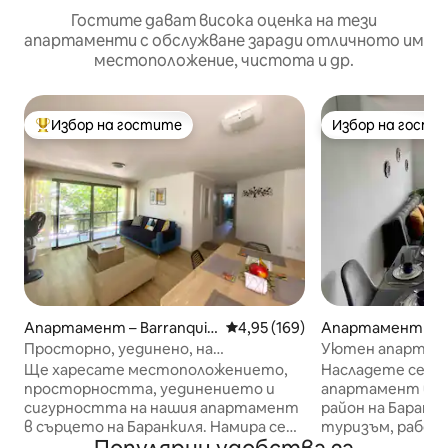
Гостите дават висока оценка на тези
апартаменти с обслужване заради отличното им
местоположение, чистота и др.
Избор на гостите
Избор на гости
Най-популярен избор на гостите
Избор на гости
Апартамент – Barranquill
Средна оценка: 4,95 от 5, 169
4,95 (169)
Апартамент – Bar
a
Просторно, уединено, на
Уютен апартам
невероятно място, на 5 минути от
част на Баранкил
Ще харесате местоположението,
Насладете се на
Mall B
просторността, уединението и
апартамент в и
сигурността на нашия апартамент
район на Баранки
в сърцето на Баранкиля. Намира се
туризъм, работ
само на 5 минути от търговските
възстановяване