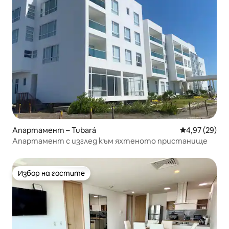
Апартамент – Tubará
Средна оценк
4,97 (29)
Апартамент с изглед към яхтеното пристанище
Избор на гостите
Избор на гостите