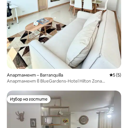
Апартамент – Barranquilla
Средна о
5 (5)
Апартамент в BlueGardens-Hotel Hilton Zona
Buenavista
Избор на гостите
Избор на гостите