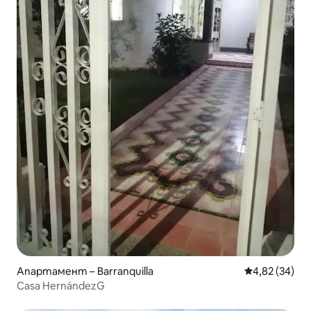
Апартамент – Barranquilla
Средна оценк
4,82 (34)
Casa HernándezG