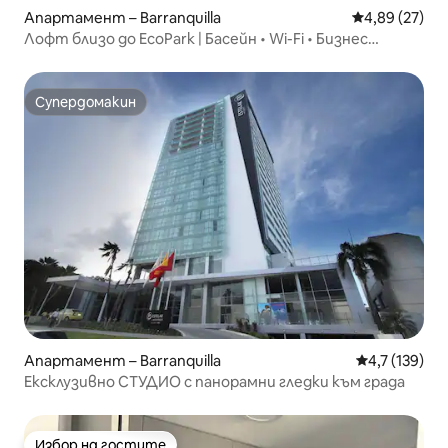
Апартамент – Barranquilla
Средна оценк
4,89 (27)
Лофт близо до EcoPark | Басейн • Wi-Fi • Бизнес
престой
Супердомакин
Супердомакин
Апартамент – Barranquilla
Средна оценк
4,7 (139)
Ексклузивно СТУДИО с панорамни гледки към града
Избор на гостите