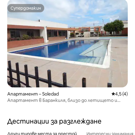
Супердомакин
Супердомакин
Апартамент – Soledad
Средна оце
4,5 (4)
Апартамент в Баранкиля, близо до летището и
стадиона
Дестинации за разглеждане
Други типове места за престой
Интересни занимания