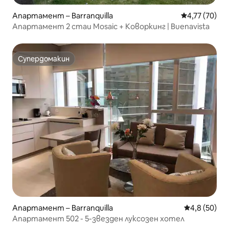
Апартамент – Barranquilla
Средна оценк
4,77 (70)
Апартамент 2 стаи Mosaic + Коворкинг | Buenavista
Супердомакин
Супердомакин
Апартамент – Barranquilla
Средна оцен
4,8 (50)
Апартамент 502 - 5-звезден луксозен хотел