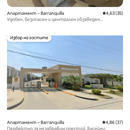
Апартамент – Barranquilla
Средна оценк
4,63 (35)
Удобен, безопасен и централен обзаведен
апартамент.
Избор на гостите
Избор на гостите
Апартамент – Barranquilla
Средна оценк
4,86 (37)
Перфектно за незабравим престой. Басейни.