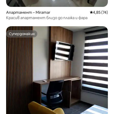
Апартамент – Miramar
Средна оценк
4,85 (74)
Красив апартамент близо до плажа и фара
Супердомакин
Супердомакин