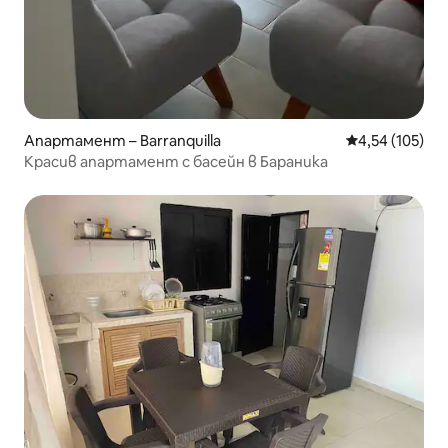
Апартамент – Barranquilla
Средна оценка
4,54 (105)
Красив апартамент с басейн в Бараника