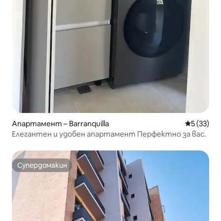
Апартамент – Barranquilla
Средна оц
5 (33)
Елегантен и удобен апартамент Перфектно за вас.
Супердомакин
Супердомакин