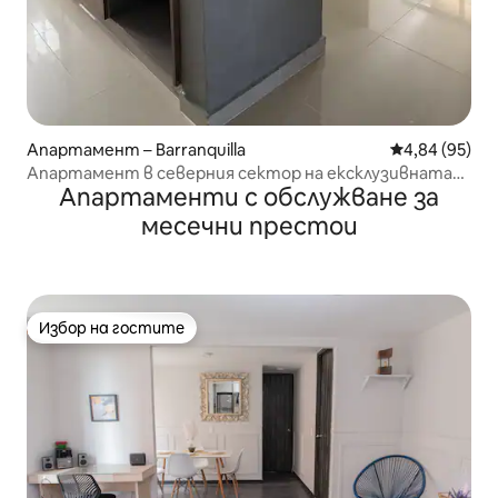
Апартамент – Barranquilla
Средна оценк
4,84 (95)
Апартамент в северния сектор на ексклузивната
Апартаменти с обслужване за
Баранкиля
месечни престои
Избор на гостите
Избор на гостите