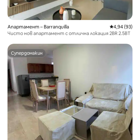
Апартамент – Barranquilla
Средна оценк
4,94 (93)
Чисто нов апартамент с отлична локация 2BR 2.5BT
Супердомакин
Супердомакин