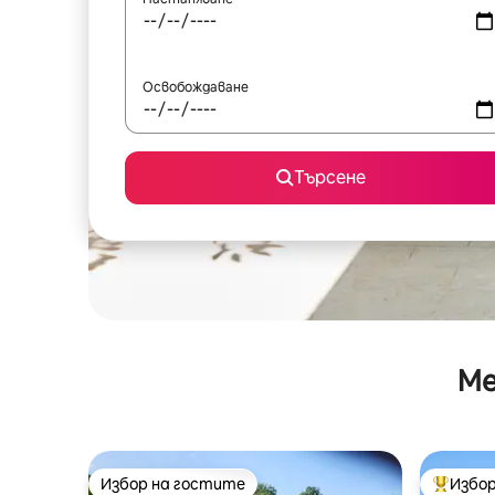
Освобождаване
Търсене
Ме
Избор на гостите
Избор
Избор на гостите
Най-поп