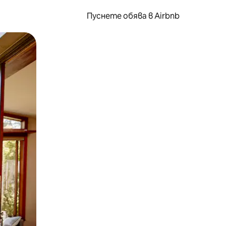
Пуснете обява в Airbnb
окосване или плъзгане.