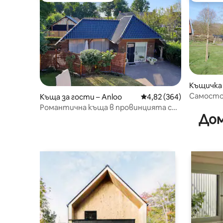
Къщичка 
Самосто
Къща за гости – Anloo
Средна оценка: 4,82 о
4,82 (364)
край гор
Романтична къща в провинцията с
Дом
климатик (Bella Fiore)