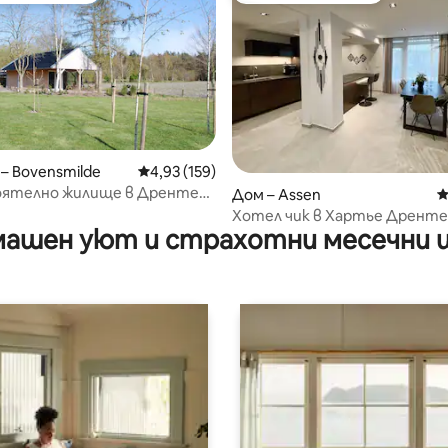
– Bovensmilde
Средна оценка: 4,93 от 5, 159 отзива
4,93 (159)
ятелно жилище в Дренте
т 5, 364 отзива
Дом – Assen
С
ата.
Хотел чик в Хартье Дренте
ашен уют и страхотни месечни 