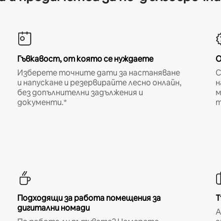
Гъвкавост, от която се нуждаете
О
Изберете точните дати за настаняване
С
и напускане и резервирайте лесно онлайн,
н
без допълнителни задължения и
м
документи.*
т
Подходящи за работа помещения за
Т
дигитални номади
A