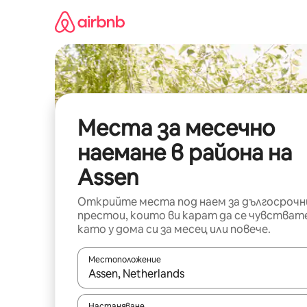
Пропускане
към
съдържанието
Места за месечно
наемане в района на
Assen
Открийте места под наем за дългосрочн
престои, които ви карат да се чувстват
като у дома си за месец или повече.
Местоположение
Когато резултатите се покажат, използвайт
Настаняване