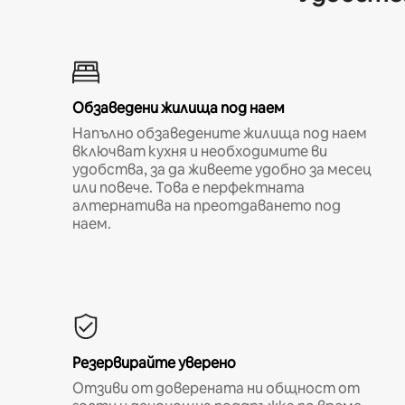
Обзаведени жилища под наем
Напълно обзаведените жилища под наем
включват кухня и необходимите ви
удобства, за да живеете удобно за месец
или повече. Това е перфектната
алтернатива на преотдаването под
наем.
Резервирайте уверено
Отзиви от доверената ни общност от