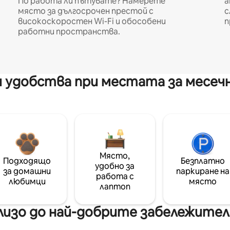
По работа ли пътувате? Намерете
а
място за дългосрочен престой с
с
високоскоростен Wi-Fi и обособени
п
работни пространства.
 удобства при местата за месеч
Място,
Подходящо
Безплатно
удобно за
за домашни
паркиране на
работа с
любимци
място
лаптоп
изо до най-добрите забележител