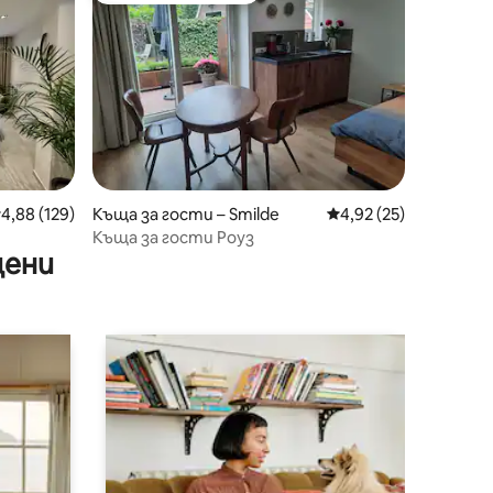
редна оценка: 4,88 от 5, 129 отзива
4,88 (129)
Къща за гости – Smilde
Средна оценка: 4,92
4,92 (25)
Къща за гости Роуз
цени