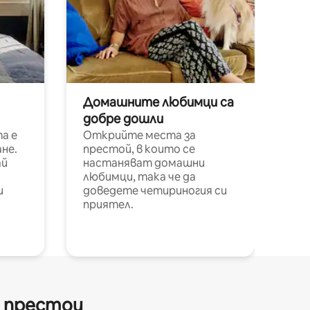
Домашните любимци са
добре дошли
а е
Открийте места за
не.
престой, в които се
ай
настаняват домашни
любимци, така че да
и
доведете четириногия си
приятел.
и престои