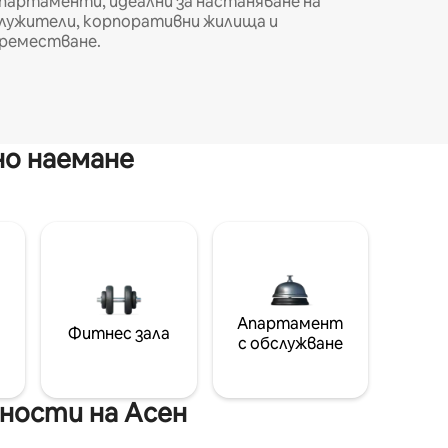
партаменти, идеални за настаняване на
лужители, корпоративни жилища и
реместване.
но наемане
Апартамент
Фитнес зала
с обслужване
ности на Асен