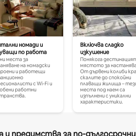
итални номади и
Включва сладко
уващи по работа
изкушение
ни места за
Понякога дестинацият
аняване на номадски
мястото за настанява
роени и работещи
От дървени колиби кр
анционно
скалите до спокойни
есионалисти с Wi-Fi и
плаващи жилища – тез
обени работни
места под наем са
транства.
изпълнени с уникални
характеристики.
 и предимства за по-дългосрочн