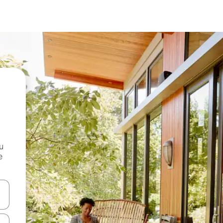
и
е
е клавишите със стрелки нагоре и надолу или навигирайте с д