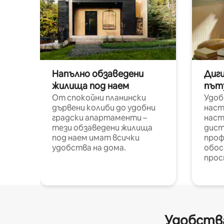
Напълно обзаведени
Диг
жилища под наем
път
От спокойни планински
Удоб
дървени колиби до удобни
наст
градски апартаменти –
наст
тези обзаведени жилища
дист
под наем имат всички
проф
удобства на дома.
обос
прос
Удобства