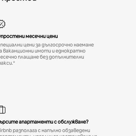
простени месечни цени
пециални цени за дългосрочно наемане
а ваканционни имоти и еднократно
есечно плащане без допълнителни
акси.*
ърсите апартаменти с обслужване?
irbnb разполага с напълно обзаведени