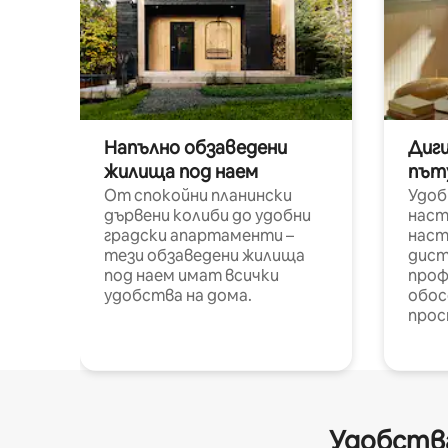
Напълно обзаведени
Диг
жилища под наем
път
От спокойни планински
Удоб
дървени колиби до удобни
наст
градски апартаменти –
наст
тези обзаведени жилища
дист
под наем имат всички
проф
удобства на дома.
обос
прос
Удобства