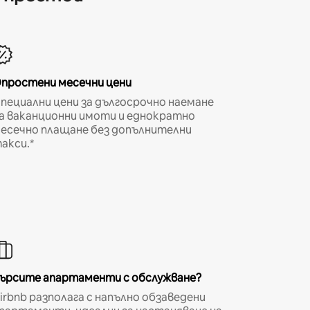
простени месечни цени
пециални цени за дългосрочно наемане
а ваканционни имоти и еднократно
есечно плащане без допълнителни
акси.*
ърсите апартаменти с обслужване?
irbnb разполага с напълно обзаведени