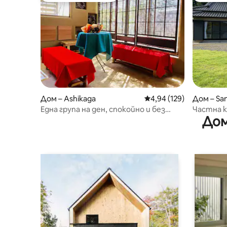
Дом – Ashikaga
Средна оценка: 4,94 о
4,94 (129)
Дом – Sa
Една група на ден, спокойно и без
Частна к
Дом
притеснения.
къща е н
вашето к
природат
звезди>