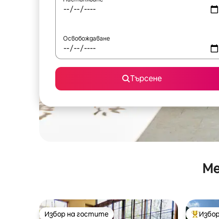
Освобождаване
Търсене
Ме
Избор на гостите
Избор
Избор на гостите
Най-поп