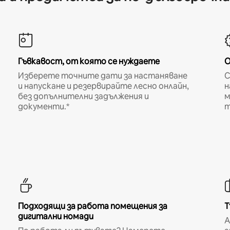
Гъвкавост, от която се нуждаете
О
Изберете точните дати за настаняване
С
и напускане и резервирайте лесно онлайн,
н
без допълнителни задължения и
м
документи.*
т
Подходящи за работа помещения за
Т
дигитални номади
A