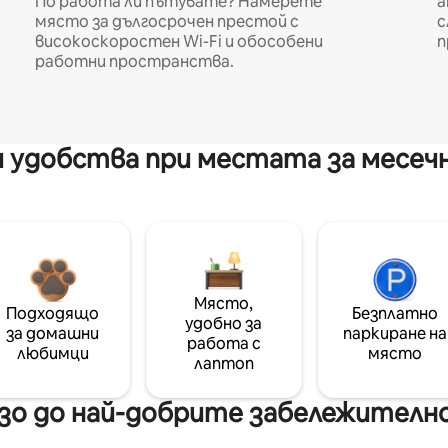
По работа ли пътувате? Намерете
а
място за дългосрочен престой с
с
високоскоростен Wi-Fi и обособени
п
работни пространства.
 удобства при местата за месеч
Място,
Подходящо
Безплатно
удобно за
за домашни
паркиране на
работа с
любимци
място
лаптоп
о до най-добрите забележителн