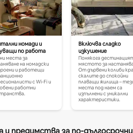
итални номади и
Включва сладко
уващи по работа
изкушение
ни места за
Понякога дестинацият
аняване на номадски
мястото за настанява
роени и работещи
От дървени колиби кр
анционно
скалите до спокойни
есионалисти с Wi-Fi и
плаващи жилища – тез
обени работни
места под наем са
транства.
изпълнени с уникални
характеристики.
 и предимства за по-дългосрочн