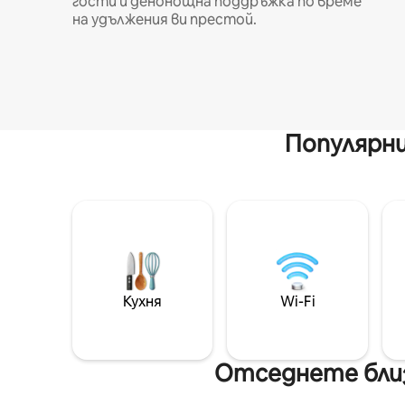
гости и денонощна поддръжка по време
на удължения ви престой.
Популярни
Кухня
Wi-Fi
Отседнете близ