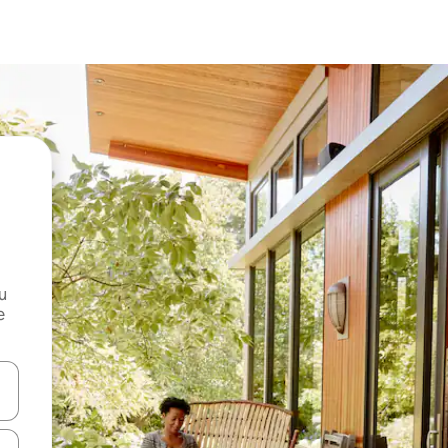
и
е
е клавишите със стрелки нагоре и надолу или навигирайте с д