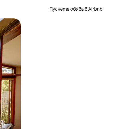
Пуснете обява в Airbnb
окосване или плъзгане.