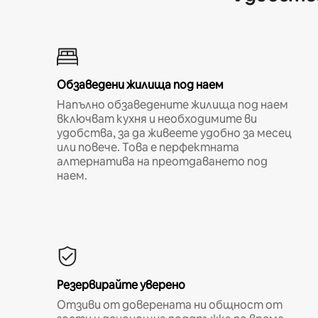
Обзаведени жилища под наем
Напълно обзаведените жилища под наем
включват кухня и необходимите ви
удобства, за да живеете удобно за месец
или повече. Това е перфектната
алтернатива на преотдаването под
наем.
Резервирайте уверено
Отзиви от доверената ни общност от