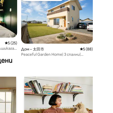
Средна оценка: 5 от 5, 25 отзива
5 (25)
Ашикага,
Дом – 太田市
Средна оценка: 5
5 (88)
Peaceful Garden Home| 3 спални|
цени
6 гости| 3 автомобила| Wi-Fi