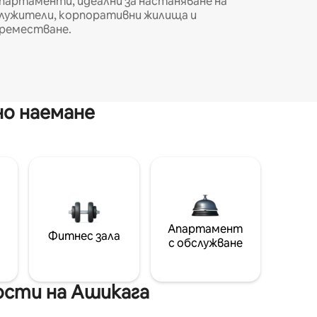
партаменти, идеални за настаняване на
лужители, корпоративни жилища и
реместване.
но наемане
Апартамент
Фитнес зала
с обслужване
ости на Ашикага