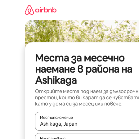
Пропускане
към
съдържанието
Места за месечно
наемане в района на
Ashikaga
Открийте места под наем за дългосрочн
престои, които ви карат да се чувстват
като у дома си за месец или повече.
Местоположение
Когато резултатите се покажат, използвайт
Настаняване