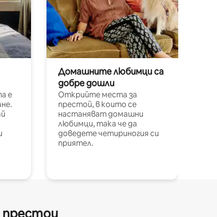
Домашните любимци са
добре дошли
а е
Открийте места за
не.
престой, в които се
ай
настаняват домашни
любимци, така че да
и
доведете четириногия си
приятел.
и престои