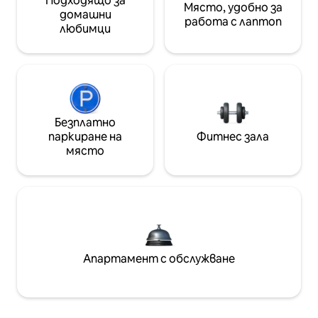
Подходящо за
Място, удобно за
домашни
работа с лаптоп
любимци
Безплатно
паркиране на
Фитнес зала
място
Апартамент с обслужване