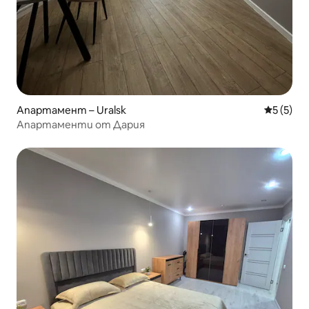
Апартамент – Uralsk
Средна о
5 (5)
Апартаменти от Дария