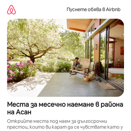
Пропускане
към
Пуснете обява в Airbnb
съдържанието
Места за месечно наемане в района
на Асан
Открийте места под наем за дългосрочни
престои, които ви карат да се чувствате като у