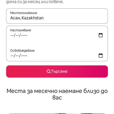
дома си за месец или повече.
Местоположение
Когато резултатите се покажат, използвайте клавишите 
Настаняване
Освобождаване
Търсене
Места за месечно наемане близо до
вас