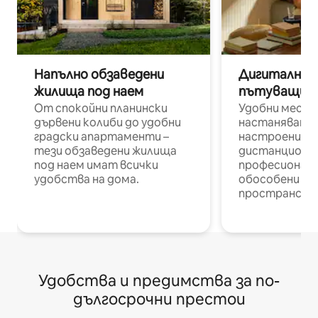
Напълно обзаведени
Дигитални н
жилища под наем
пътуващи п
От спокойни планински
Удобни места
дървени колиби до удобни
настаняване 
градски апартаменти –
настроени и
тези обзаведени жилища
дистанционн
под наем имат всички
професионалис
удобства на дома.
обособени р
пространств
Удобства и предимства за по-
дългосрочни престои