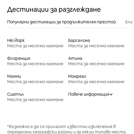
Дестинации за разглеждане
Популярни дестинации за продължителен престой
Бли
Ню Йорк
Барселона
Места за месечно наемане
Места за месечно наемане
Флоренция
Атина
Места за месечно наемане
Места за месечно наемане
Маями
Монреал
Места за месечно наемане
Места за месечно наемане
Сиатъл
Повече информация
Места за месечно наемане
*Възможно е да се прилагат известни изключения в
определени географски райони и за някои типове места.