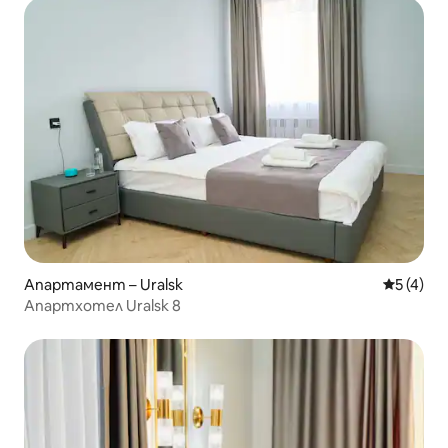
Апартамент – Uralsk
Средна о
5 (4)
Апартхотел Uralsk 8