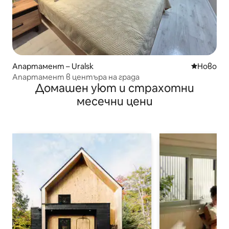
Апартамент – Uralsk
Ново мяс
Ново
Апартамент в центъра на града
Домашен уют и страхотни
месечни цени