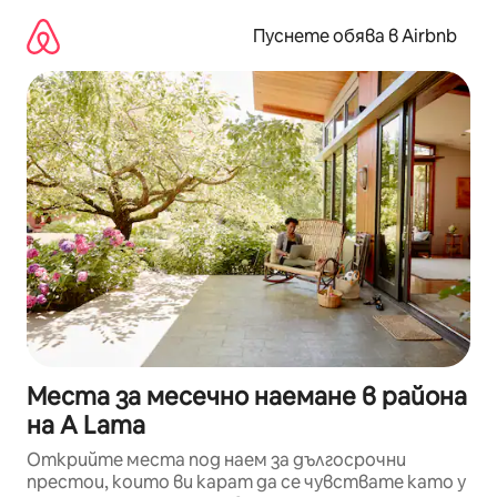
Пропускане
към
Пуснете обява в Airbnb
съдържанието
Места за месечно наемане в района
на A Lama
Открийте места под наем за дългосрочни
престои, които ви карат да се чувствате като у