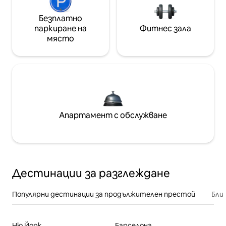
Безплатно
паркиране на
Фитнес зала
място
Апартамент с обслужване
Дестинации за разглеждане
Популярни дестинации за продължителен престой
Бли
Ню Йорк
Барселона