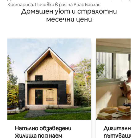
Костариса. Почивка в рая на Риас Байхас
Домашен уют и страхотни
месечни цени
Напълно обзаведени
Дигитални н
жилища под наем
пътуващи п