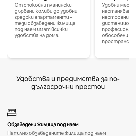
От спокойни планински
Удобни места
дървени колиби до удобни
настаняване 
градски апартаменти –
настроени и
тези обзаведени жилища
дистанционн
под наем имат всички
професионалис
удобства на дома.
обособени р
пространств
Удобства и предимства за по-
дългосрочни престои
Обзаведени жилища под наем
Напълно обзаведените жилища под наем