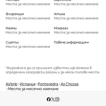
Места за месечно наемане
Места за месечно наемане
Флоренция
Атина
Места за месечно наемане
Места за месечно наемане
Маями
Монреал
Места за месечно наемане
Места за месечно наемане
Сиатъл
Повече информация
Места за месечно наемане
*Възможно е да се прилагат известни изключения в
определени географски райони и за някои типове места.
Airbnb
Испания
Pontevedra
As Chozas
Места за месечно наемане