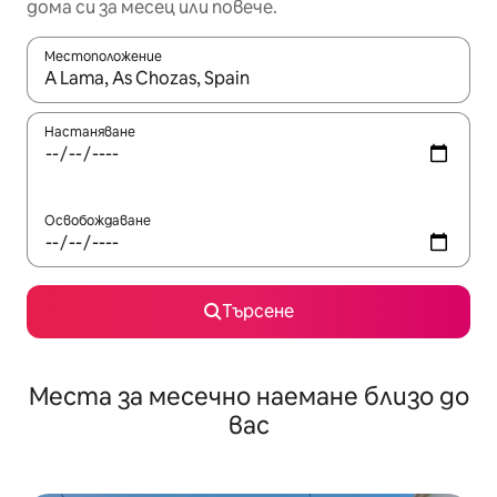
дома си за месец или повече.
Местоположение
Когато резултатите се покажат, използвайте клавишите 
Настаняване
Освобождаване
Търсене
Места за месечно наемане близо до
вас