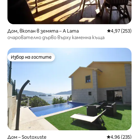
Дом, вкопан в земята – A Lama
Средна оценка
4,97 (253)
очарователно дърво върху каменна къща
Избор на гостите
Избор на гостите
Дом – Soutoxuste
Средна оценка
4,96 (235)