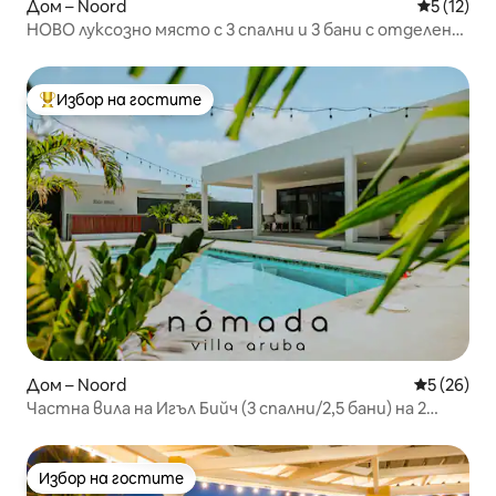
Дом – Noord
Средна оц
5 (12)
НОВО луксозно място с 3 спални и 3 бани с отделен
басейн и външна кухня
Избор на гостите
Най-популярен избор на гостите
Дом – Noord
Средна оц
5 (26)
Частна вила на Игъл Бийч (3 спални/2,5 бани) на 2
минути от плажа
Избор на гостите
Избор на гостите