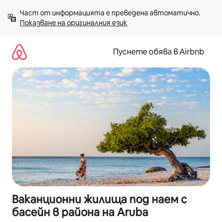
Пропускане
Част от информацията е преведена автоматично. 
към
Показване на оригиналния език
съдържанието
Пуснете обява в Airbnb
Ваканционни жилища под наем с
басейн в района на Aruba