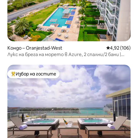
Кондо – Oranjestad-West
Средна оценка
4,92 (106)
Лукс на брега на морето в Azure, 2 спални/2 бани |
Изглед към океана
Избор на гостите
Най-популярен избор на гостите