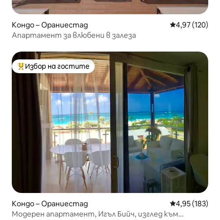
Кондо – Ораниестад
Средна оценка
4,97 (120)
Апартамент за влюбени в залеза
Избор на гостите
Най-популярен избор на гостите
Кондо – Ораниестад
Средна оценка
4,95 (183)
Модерен апартамент, Игъл Бийч, изглед към