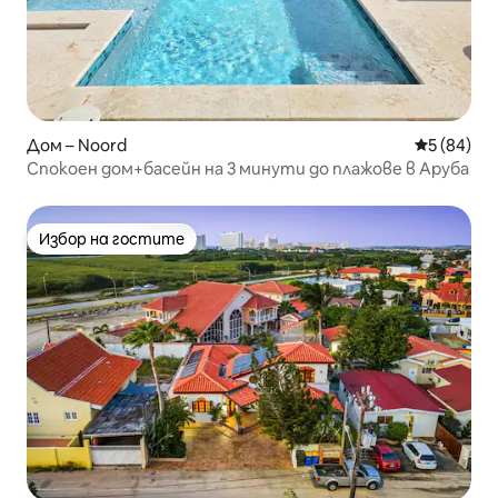
Дом – Noord
Средна оц
5 (84)
Спокоен дом+басейн на 3 минути до плажове в Аруба
Избор на гостите
Избор на гостите