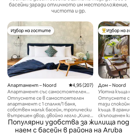
басейни заради отличното им местоположение,
чистота и др.
Избор на гостите
Избор на гос
Избор на гостите
Най-популярен 
Апартамент – Noord
Средна оценка: 4,95 от 5, 207
4,95 (207)
Дом – Noord
Апартамент със самостоятелен
Уютна къща на п
малък басейн | На 5 минути с кола от
Отпуснете се в самостоятелен
Отпуснете се и
плажовете
апартамент с 1 спалня/1 баня,
тази спокойна, 
собствен малък басейн, тропически
къща. В граници
вътрешен двор, двойно легло „Кинг“
скъпоценен камъ
Популярни удобства за жилища под
и на 5 МИНУТИ с кола от най-
отпуснете, док
добрите плажове, ресторанти и
наслаждавате н
наем с басейн в района на Aruba
нощен живот на Аруба. ★ Частен
вибрации. Изпол