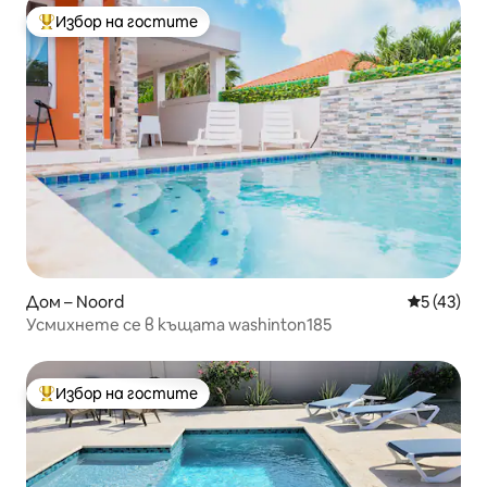
Избор на гостите
Най-популярен избор на гостите
Дом – Noord
Средна оц
5 (43)
Усмихнете се в къщата washinton185
Избор на гостите
Най-популярен избор на гостите