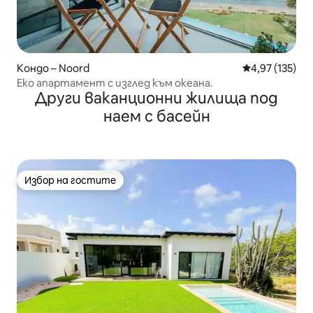
Кондо – Noord
Средна оценка
4,97 (135)
Еко апартамент с изглед към океана.
Други ваканционни жилища под
наем с басейн
Избор на гостите
Избор на гостите