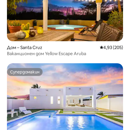
Дом – Santa Cruz
Средна оценка
4,93 (205)
Ваканционен дом Yellow Escape Aruba
Супердомакин
Супердомакин