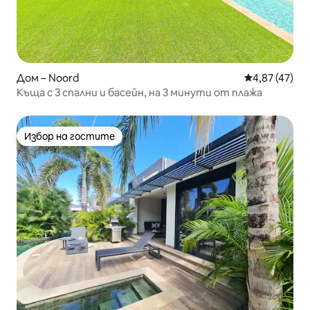
Дом – Noord
Средна оценк
4,87 (47)
Къща с 3 спални и басейн, на 3 минути от плажа
Избор на гостите
Избор на гостите