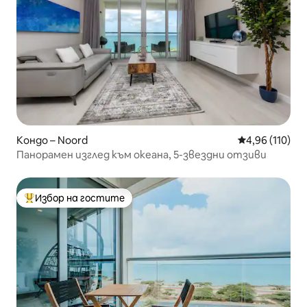
Кондо – Noord
Средна оценка
4,96 (110)
Панорамен изглед към океана, 5-звездни отзиви
Избор на гостите
Най-популярен избор на гостите