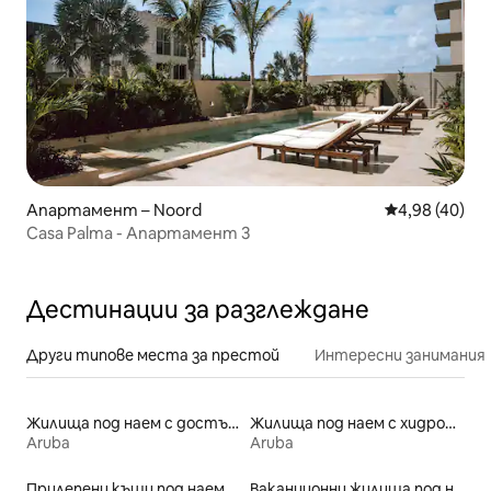
Апартамент – Noord
Средна оценк
4,98 (40)
Casa Palma - Апартамент 3
Дестинации за разглеждане
Други типове места за престой
Интересни занимания
Жилища под наем с достъп до плажа
Жилища под наем с хидромасажна вана
Aruba
Aruba
Прилепени къщи под наем
Ваканционни жилища под наем