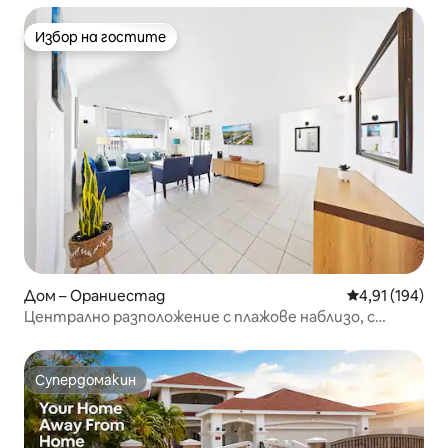
Избор на гостите
Избор на гостите
Дом – Ораниестад
Средна оценка
4,91 (194)
Централно разположение с плажове наблизо, с
басейн
Супердомакин
Супердомакин