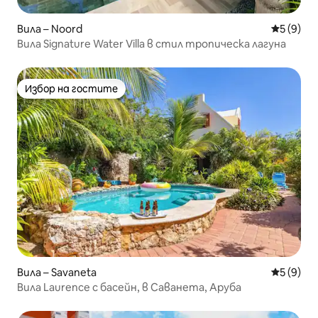
Вила – Noord
Средна о
5 (9)
Вила Signature Water Villa в стил тропическа лагуна
Избор на гостите
Избор на гостите
Вила – Savaneta
Средна о
5 (9)
Вила Laurence с басейн, в Саванета, Аруба