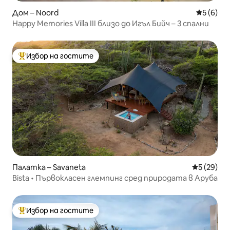
Дом – Noord
Средна о
5 (6)
Happy Memories Villa III близо до Игъл Бийч – 3 спални
Избор на гостите
Най-популярен избор на гостите
Палатка – Savaneta
Средна оц
5 (29)
Bista • Първокласен глемпинг сред природата в Аруба
Избор на гостите
Най-популярен избор на гостите