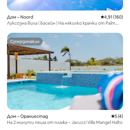
Дом – Noord
Средна оценка
4,91 (160)
Луксозна вила | Басейн | На няколко крачки от Palm
Beach от LUCHA
Супердомакин
Супердомакин
Дом – Ораниестад
Средна о
5 (4)
На 2 минути пеша от плажа – Jacuzzi Villa Mangel Halto