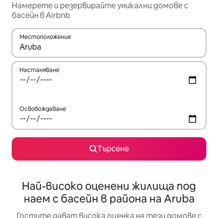
Намерете и резервирайте уникални домове с
басейн в Airbnb
Местоположение
Когато резултатите се покажат, използвайте клавишите 
Настаняване
Освобождаване
Търсене
Най-високо оценени жилища под
наем с басейн в района на Aruba
Гостите дават висока оценка на тези домове с