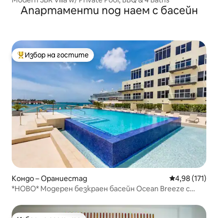
Апартаменти под наем с басейн
Избор на гостите
Най-популярен избор на гостите
Кондо – Ораниестад
Средна оценка
4,98 (171)
*НОВО* Модерен безкраен басейн Ocean Breeze с
суперголямо двойно легло