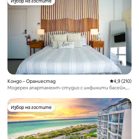
Избор на гостите
Избор на гостите
Кондо – Ораниестад
Средна оценк
4,9 (210)
Модерен апартамент-студио с инфинити басейн,
изглед към океана/фитнес зала
Избор на гостите
Избор на гостите