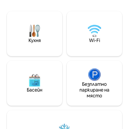
малък басейн и вътрешен двор ★
естествени ел
Напълно оборудвана кухня,
произведения н
трапезария и всекидневна ★
удобни дивани, 
Високоскоростен Wi-Fi, премиум
столове трябва 
кабелна телевизия ★ Оборудване за
перфектен режим
плаж, външен душ и безплатен
рамките на нула 
паркинг ★ Перфектно романтично
създаден с цел д
уединение за двойки „Тази прекрасна
чувствате като 
Кухня
Wi-Fi
вила беше любимата ни!“ Цялото
същевременно и
внимание към детайлите...“ – Джоди
усещане за остр
★★★★★ Препоръчва се да
боси, отпийте 
наемете кола, за да опознаете
напитка и намерете душата си по
Аруба пълноценно.
най - добрия начи
Безплатно
Басейн
паркиране на
място