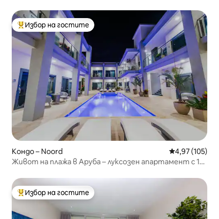
морето, жилищен блок Oasis
Избор на гостите
Най-популярен избор на гостите
Кондо – Noord
Средна оценка
4,97 (105)
Живот на плажа в Аруба – луксозен апартамент с 1
спалня A-08
Избор на гостите
Най-популярен избор на гостите