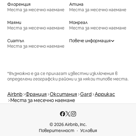
Флоренция
Атина
Места за месечно наемане
Места за месечно наемане
Маями
Монреал
Места за месечно наемане
Места за месечно наемане
Сиатъл
Повече информация
Места за месечно наемане
*Възможно е да се прилагат известни изключения в
определени географски райони и за някои типове места.
Airbnb
Франция
Окситания
Gard
Аррикас
Места за месечно наемане
© 2026 Airbnb, Inc.
Поверителност
Условия