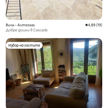
Вила – Aumessas
Средна оценк
4,89 (19)
Добре дошли в Cascade
Избор на гостите
Избор на гостите