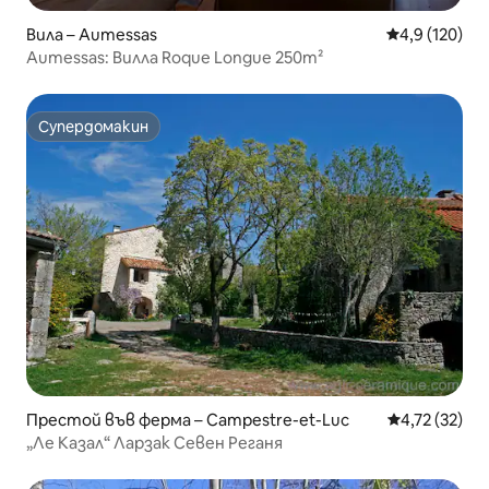
Вила – Aumessas
Средна оценк
4,9 (120)
Aumessas: Вилла Roque Longue 250m²
Супердомакин
Супердомакин
Престой във ферма – Campestre-et-Luc
Средна оценк
4,72 (32)
„Ле Казал“ Ларзак Севен Реганя