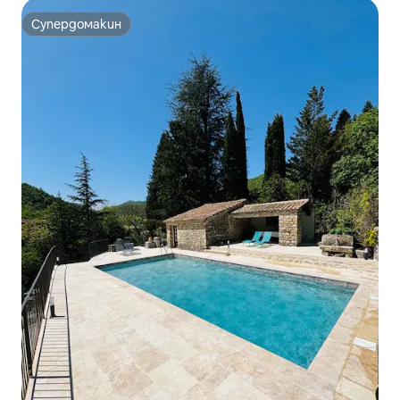
Супердомакин
Супердомакин