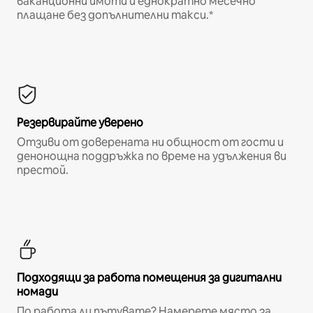
ваканционни имоти и еднократно месечно
плащане без допълнителни такси.*
Резервирайте уверено
Отзиви от доверената ни общност от гости и
денонощна поддръжка по време на удължения ви
престой.
Подходящи за работа помещения за дигитални
номади
По работа ли пътувате? Намерете място за