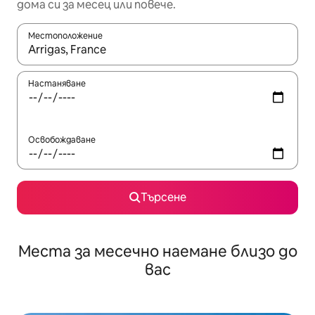
дома си за месец или повече.
Местоположение
Когато резултатите се покажат, използвайте клавишите 
Настаняване
Освобождаване
Търсене
Места за месечно наемане близо до
вас