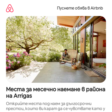
Пропускане
към
Пуснете обява в Airbnb
съдържанието
Места за месечно наемане в района
на Arrigas
Открийте места под наем за дългосрочни
престои, които ви карат да се чувствате като у