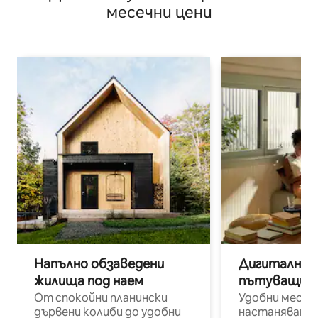
месечни цени
Напълно обзаведени
Дигитални н
жилища под наем
пътуващи п
От спокойни планински
Удобни места
дървени колиби до удобни
настаняване 