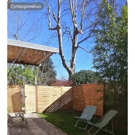
Супердомакин
Супердомакин