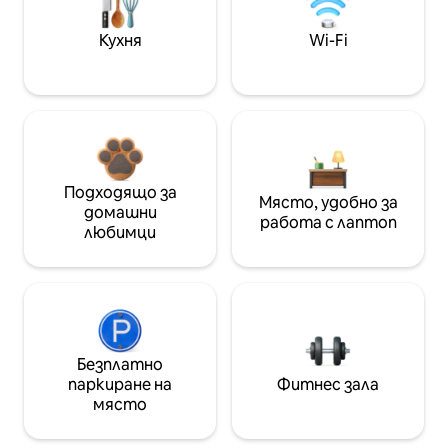
Кухня
Wi-Fi
Подходящо за
Място, удобно за
домашни
работа с лаптоп
любимци
Безплатно
паркиране на
Фитнес зала
място