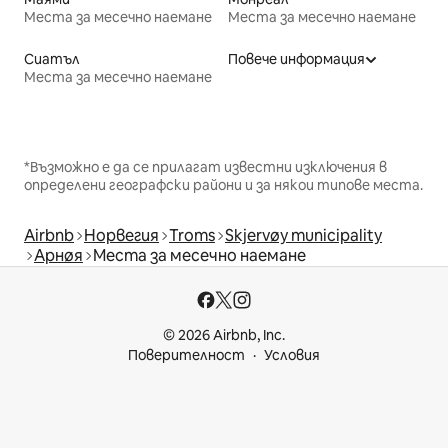
Места за месечно наемане
Места за месечно наемане
Сиатъл
Повече информация
Места за месечно наемане
*Възможно е да се прилагат известни изключения в
определени географски райони и за някои типове места.
Airbnb
Норвегия
Troms
Skjervøy municipality
Арнøя
Места за месечно наемане
© 2026 Airbnb, Inc.
Поверителност
Условия