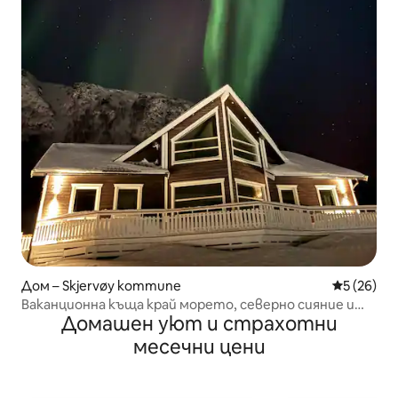
Дом – Skjervøy kommune
Средна оц
5 (26)
Ваканционна къща край морето, северно сияние и
Домашен уют и страхотни
гледки
месечни цени