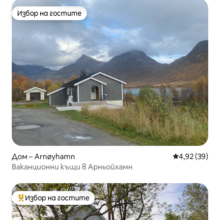
Избор на гостите
Избор на гостите
Дом – Arnøyhamn
Средна оценк
4,92 (39)
Ваканционни къщи в Арньойхамн
Избор на гостите
Най-популярен избор на гостите