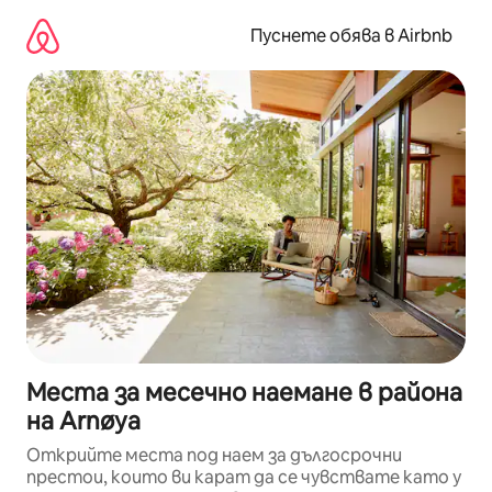
Пропускане
към
Пуснете обява в Airbnb
съдържанието
Места за месечно наемане в района
на Arnøya
Открийте места под наем за дългосрочни
престои, които ви карат да се чувствате като у