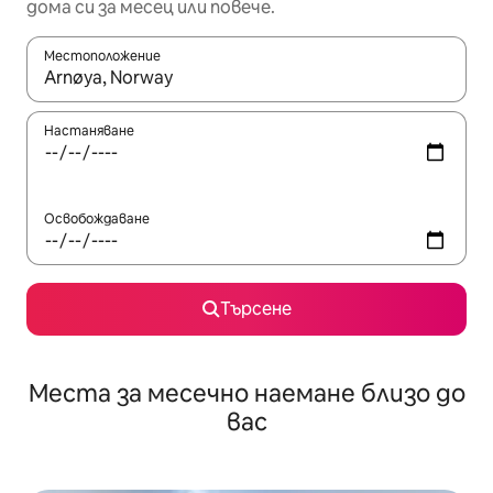
дома си за месец или повече.
Местоположение
Когато резултатите се покажат, използвайте клавишите 
Настаняване
Освобождаване
Търсене
Места за месечно наемане близо до
вас