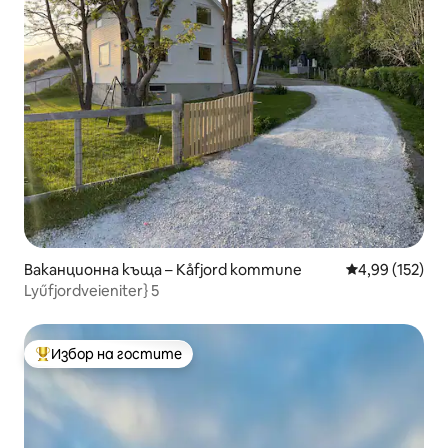
Ваканционна къща – Kåfjord kommune
Средна оценка
4,99 (152)
Lyűfjordveieniter} 5
Избор на гостите
Най-популярен избор на гостите