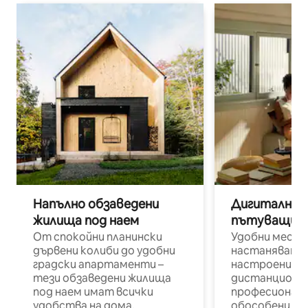
Напълно обзаведени
Дигитални н
жилища под наем
пътуващи п
От спокойни планински
Удобни места
дървени колиби до удобни
настаняване 
градски апартаменти –
настроени и
тези обзаведени жилища
дистанционн
под наем имат всички
професионалис
удобства на дома.
обособени р