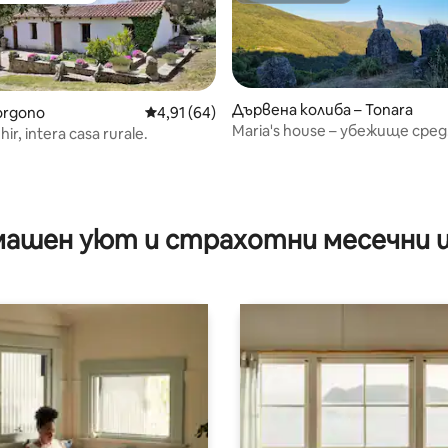
Дървена колиба – Tonara
orgono
Средна оценка: 4,91 от 5, 64 отзива
4,91 (64)
Maria's house – убежище сред
ir, intera casa rurale.
планините, тишина и спок
от 5, 12 отзива
ашен уют и страхотни месечни 