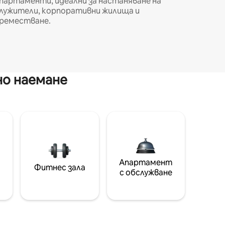
партаменти, идеални за настаняване на
лужители, корпоративни жилища и
реместване.
но наемане
Апартамент
Фитнес зала
с обслужване