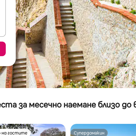
ста за месечно наемане близо до 
 на гостите
Супердомакин
улярен избор на гостите
Супердомакин