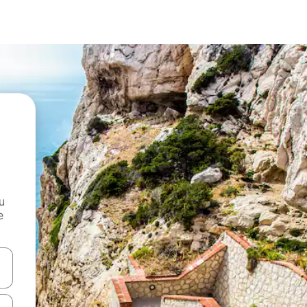
и
е
е клавишите със стрелки нагоре и надолу или навигирайте с д