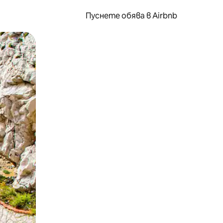
Пуснете обява в Airbnb
окосване или плъзгане.