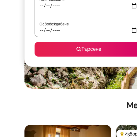
Освобождаване
Търсене
Ме
Избор
Най-поп