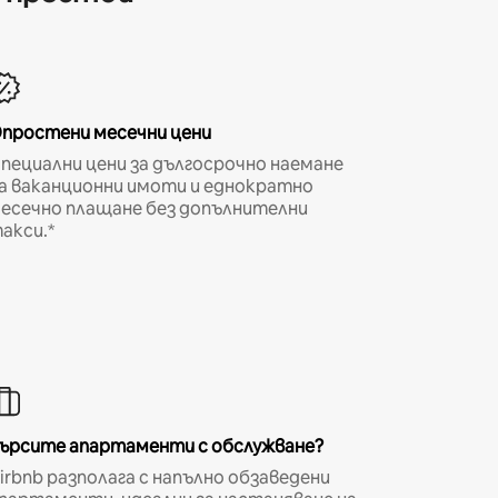
простени месечни цени
пециални цени за дългосрочно наемане
а ваканционни имоти и еднократно
есечно плащане без допълнителни
акси.*
ърсите апартаменти с обслужване?
irbnb разполага с напълно обзаведени