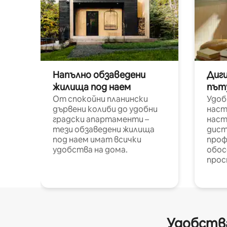
Напълно обзаведени
Диг
жилища под наем
път
От спокойни планински
Удоб
дървени колиби до удобни
наст
градски апартаменти –
наст
тези обзаведени жилища
дист
под наем имат всички
проф
удобства на дома.
обос
прос
Удобства