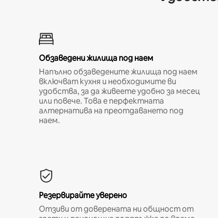
Обзаведени жилища под наем
Напълно обзаведените жилища под наем
включват кухня и необходимите ви
удобства, за да живеете удобно за месец
или повече. Това е перфектната
алтернатива на преотдаването под
наем.
Резервирайте уверено
Отзиви от доверената ни общност от