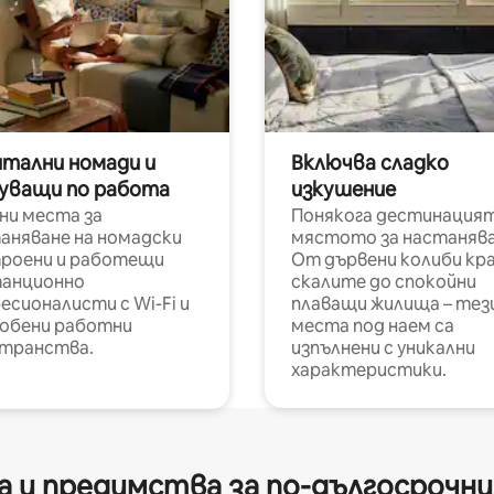
итални номади и
Включва сладко
уващи по работа
изкушение
ни места за
Понякога дестинацият
аняване на номадски
мястото за настанява
роени и работещи
От дървени колиби кр
анционно
скалите до спокойни
есионалисти с Wi-Fi и
плаващи жилища – тез
обени работни
места под наем са
транства.
изпълнени с уникални
характеристики.
 и предимства за по-дългосрочн