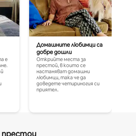
Домашните любимци са
добре дошли
а е
Открийте места за
не.
престой, в които се
ай
настаняват домашни
любимци, така че да
и
доведете четириногия си
приятел.
и престои