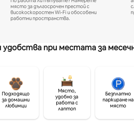
По работа ли пътувате? Намерете
а
място за дългосрочен престой с
с
високоскоростен Wi-Fi и обособени
п
работни пространства.
 удобства при местата за месеч
Място,
Подходящо
Безплатно
удобно за
за домашни
паркиране на
работа с
любимци
място
лаптоп