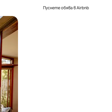
Пуснете обява в Airbnb
окосване или плъзгане.