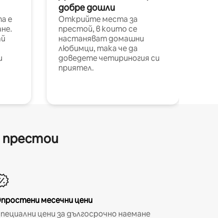
добре дошли
а е
Открийте места за
не.
престой, в които се
ай
настаняват домашни
любимци, така че да
и
доведете четириногия си
приятел.
и престои
простени месечни цени
пециални цени за дългосрочно наемане