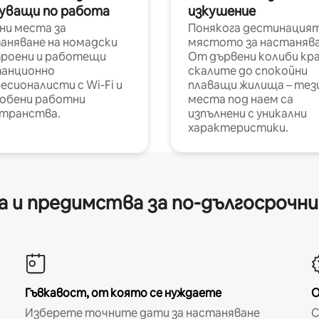
уващи по работа
изкушение
ни места за
Понякога дестинацият
аняване на номадски
мястото за настанява
роени и работещи
От дървени колиби кр
анционно
скалите до спокойни
есионалисти с Wi-Fi и
плаващи жилища – тез
обени работни
места под наем са
транства.
изпълнени с уникални
характеристики.
 и предимства за по-дългосрочн
Гъвкавост, от която се нуждаете
О
Изберете точните дати за настаняване
С