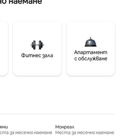
но наемане
Апартамент
Фитнес зала
с обслужване
ями
Монреал
ста за месечно наемане
Места за месечно наемане