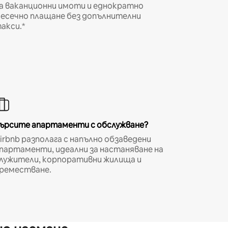
а ваканционни имоти и еднократно
есечно плащане без допълнителни
акси.*
ърсите апартаменти с обслужване?
irbnb разполага с напълно обзаведени
партаменти, идеални за настаняване на
лужители, корпоративни жилища и
реместване.