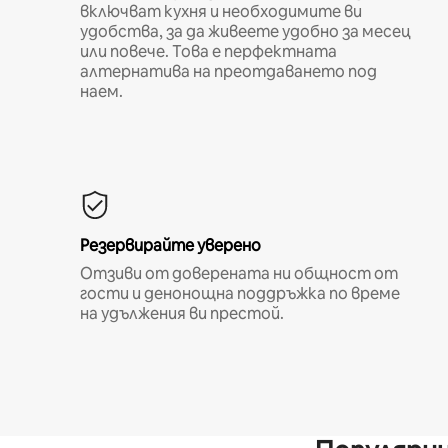
включват кухня и необходимите ви
удобства, за да живеете удобно за месец
или повече. Това е перфектната
алтернатива на преотдаването под
наем.
Резервирайте уверено
Отзиви от доверената ни общност от
гости и денонощна поддръжка по време
на удължения ви престой.