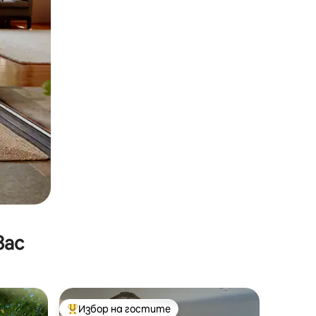
вас
Избор на гостите
Най-популярен избор на гостите