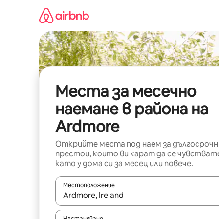
Пропускане
към
съдържанието
Места за месечно
наемане в района на
Ardmore
Открийте места под наем за дългосрочн
престои, които ви карат да се чувстват
като у дома си за месец или повече.
Местоположение
Когато резултатите се покажат, използвайт
Настаняване