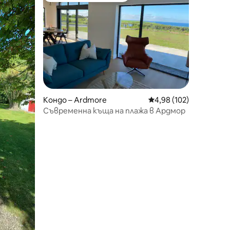
Кондо – Ardmore
Средна оценка: 4,98 
4,98 (102)
Съвременна къща на плажа в Ардмор