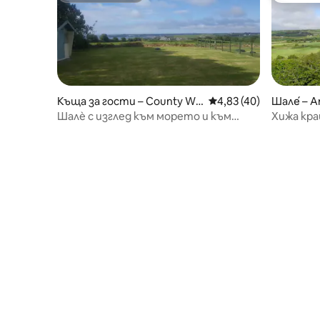
Къща за гости – County Wa
Средна оценка: 4,83 
4,83 (40)
Шале́ – 
terford
Шалѐ с изглед към морето и към
Хижа кра
залива Ардмор
спираща 