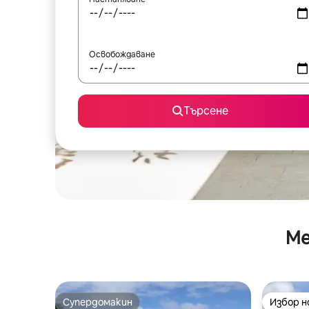
Освобождаване
Търсене
Ме
Супердомакин
Избор 
Супердомакин
Избор 