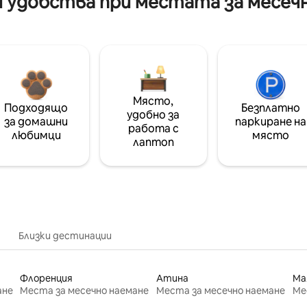
 удобства при местата за месеч
Място,
Подходящо
Безплатно
удобно за
за домашни
паркиране на
работа с
любимци
място
лаптоп
Близки дестинации
Флоренция
Атина
Ма
ане
Места за месечно наемане
Места за месечно наемане
Ме