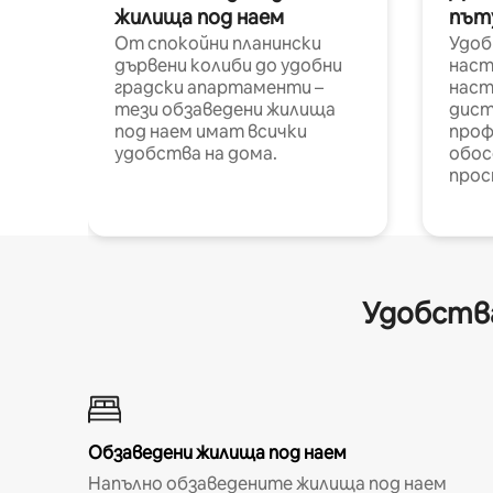
жилища под наем
път
От спокойни планински
Удоб
дървени колиби до удобни
наст
градски апартаменти –
наст
тези обзаведени жилища
дист
под наем имат всички
проф
удобства на дома.
обос
прос
Удобства
Обзаведени жилища под наем
Напълно обзаведените жилища под наем