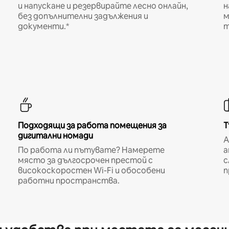
и напускане и резервирайте лесно онлайн,
н
без допълнителни задължения и
м
документи.*
т
Подходящи за работа помещения за
Т
дигитални номади
A
По работа ли пътувате? Намерете
а
място за дългосрочен престой с
с
високоскоростен Wi-Fi и обособени
п
работни пространства.