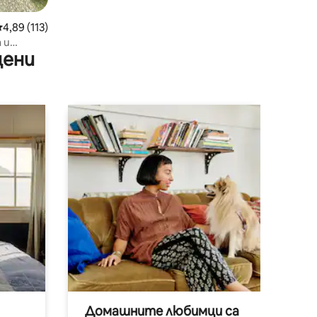
редна оценка: 4,89 от 5, 113 отзива
4,89 (113)
 и
цени
Домашните любимци са