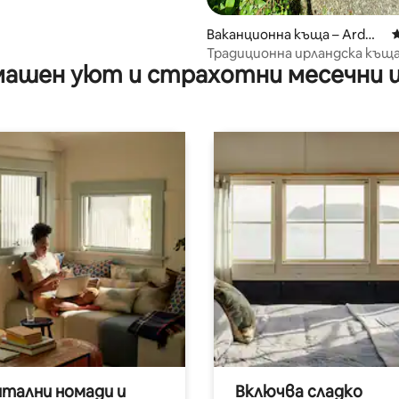
Ваканционна къща – Ardm
С
ore
Традиционна ирландска къща
ашен уют и страхотни месечни 
градина на 50 ярда от плажа
итални номади и
Включва сладко