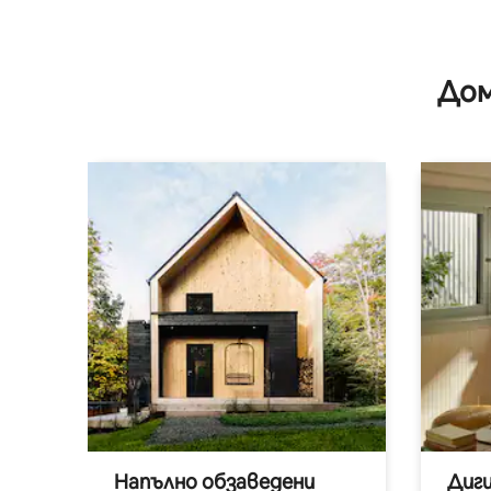
Дом
Напълно обзаведени
Диг