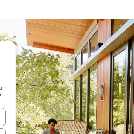
и
е
е клавишите със стрелки нагоре и надолу или навигирайте с д