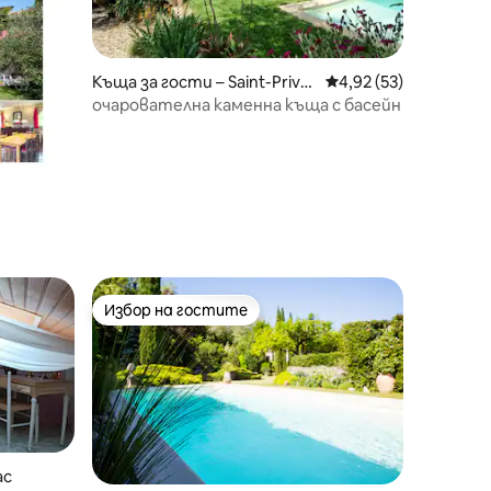
Къща за гости – Saint-Privat
Средна оценка: 4,92
4,92 (53)
-de-Champclos
очарователна каменна къща с басейн
Избор на гостите
Избор на гостите
ac