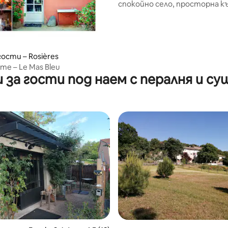
спокойно село, просторна 
гости – Rosières
me – Le Mas Bleu
 за гости под наем с пералня и су
т 5, 149 отзива