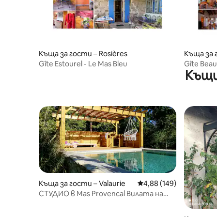
Къща за гости – Rosières
Къща за 
Gîte Estourel - Le Mas Bleu
Gîte Beau
Къщи
Къща за гости – Valaurie
Средна оценка: 4,88 о
4,88 (149)
СТУДИО в Mas Provencal Вилaта на
Berre.