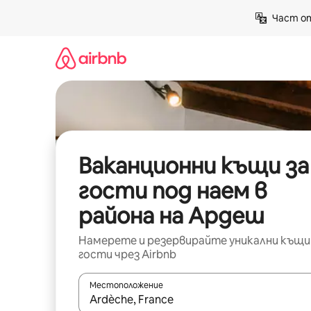
Пропускане
Част от
към
съдържанието
Ваканционни къщи за
гости под наем в
района на Ардеш
Намерете и резервирайте уникални къщи
гости чрез Airbnb
Местоположение
Когато резултатите се покажат, използвайт