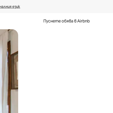
налния език
Пуснете обява в Airbnb
окосване или плъзгане.