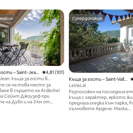
омакин
Супердомакин
омакин
Супердомакин
гости – Saint-Jean
Средна оценка: 4,81 от 5, 101 отзива
4,81 (101)
ls
St Jean: къща за гости в
Къща за гости – Saint-Vallie
С
 на Ардеш
е се на това място за
r
LaVieLà!
ане в сърцето на Ardèche!
Разположен на последния ет
на Сейнт Джоузеф при
къща с характер, яркото ж
е на Дубо и на 3 км от
предлага гледка към парка, Р
ur Rhône и влака на Ardèche.
хълмовете Ардече. Малка
е пешеходните преходи,
прилежаща тераса и градина
о и карането на велосипед,
потопени в природата. На 
 гастрономията на
от жп гарата и центъра на г
а на отшелничеството.
т 5, 375 отзива
киното, водния център, на 