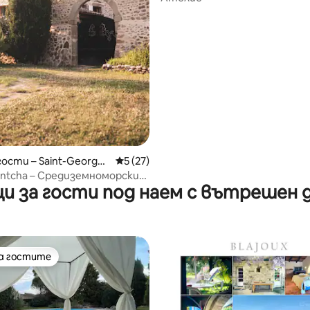
гости – Saint-Georges
Средна оценка: 5 от 5, 27 отзива
5 (27)
antcha – Средиземноморски
и за гости под наем с вътрешен 
ент в Ардеш
на гостите
на гостите