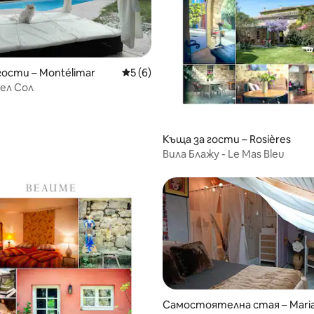
гости – Montélimar
Средна оценка: 5 от 5, 6 отзива
5 (6)
дел Сол
Къща за гости – Rosières
Вила Блажу - Le Mas Bleu
Самостоятелна стая – Mari