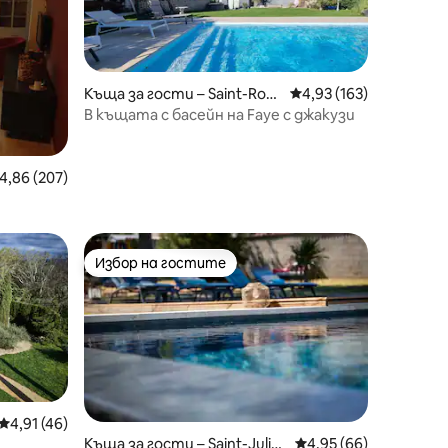
Къща за гости – Saint-Rom
Средна оценка: 4,93 
4,93 (163)
ain-Lachalm
В къщата с басейн на Faye с джакузи
редна оценка: 4,86 от 5, 207 отзива
4,86 (207)
Избор на гостите
Избор на гостите
Средна оценка: 4,91 от 5, 46 отзива
4,91 (46)
Къща за гости – Saint-Julie
Средна оценка: 4,95
4,95 (66)