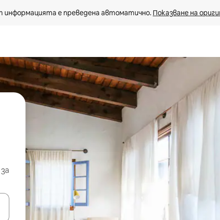
 информацията е преведена автоматично. 
Показване на ориги
 за
е клавишите със стрелки нагоре и надолу или навигирайте с д