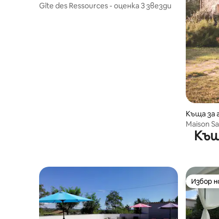
Gîte des Ressources - оценка 3 звезди
Къща за 
-les-Bains
Maison S
Къщ
апартам
Избор 
Избор 