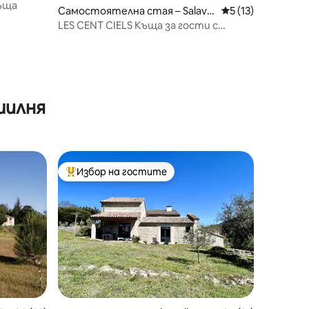
къща
Самостоятелна стая – Salava
Средна оценка: 5
5 (13)
s
LES CENT CIELS Къща за гости с
басейн и спа
шилня
Избор на гостите
Най-популярен избор на гостите