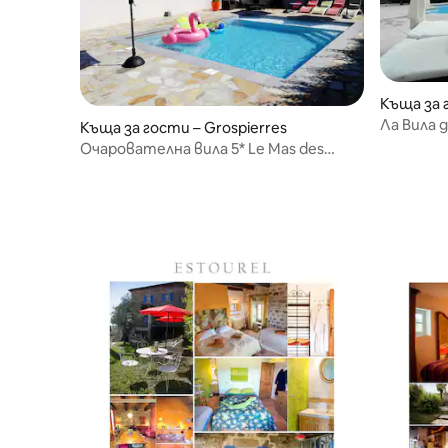
Къща за 
Ла Вила 
Къща за гости – Grospierres
Очарователна вила 5* Le Mas des
Aloés