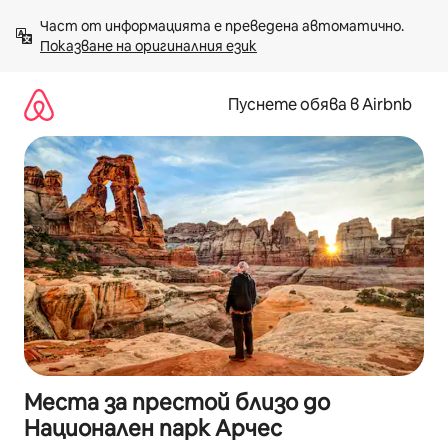
Пропускане
Част от информацията е преведена автоматично. 
към
Показване на оригиналния език
съдържанието
Пуснете обява в Airbnb
Места за престой близо до
Национален парк Арчес