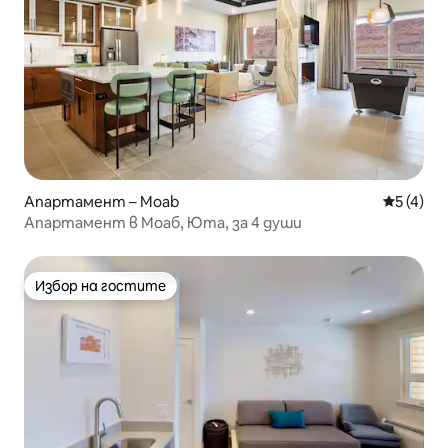
Апартамент – Moab
Средна о
5 (4)
Апартамент в Моаб, Юта, за 4 души
Избор на гостите
Избор на гостите