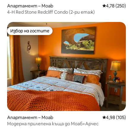
Апартамент – Moab
Средна оценка
4,78 (250)
4-H Red Stone Redcliff Condo (2-ри етаж)
Избор на гостите
Избор на гостите
Апартамент – Moab
Средна оценка
4,98 (105)
Модерна прилепена къща до Моаб+Арчес