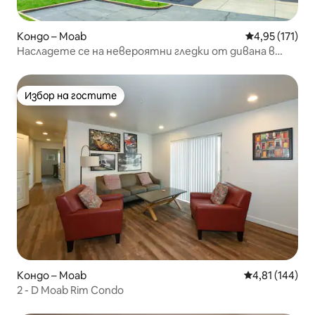
Кондо – Moab
Средна оценка
4,95 (171)
Насладете се на невероятни гледки от дивана в
дневната!
Избор на гостите
Избор на гостите
Кондо – Moab
Средна оценка
4,81 (144)
2 - D Moab Rim Condo