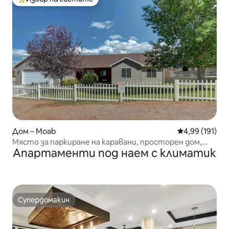
Най-популярен избор на гостите
Дом – Moab
Средна оценка
4,99 (191)
Място за паркиране на каравани, просторен дом,
Апартаменти под наем с климатик
самостоятелна хидромасажна вана
Супердомакин
Супердомакин