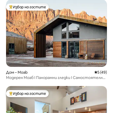
Избор на гостите
Най-популярен избор на гостите
Дом – Moab
Средна оц
5 (49)
Модерен Моаб I Панорамни гледки I Самостоятелна
хидромасажна вана
Избор на гостите
Най-популярен избор на гостите