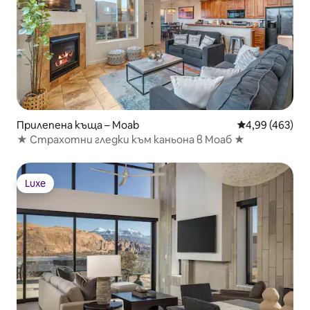
Прилепена къща – Moab
Средна оценка
4,99 (463)
★ Страхотни гледки към каньона в Моаб ★
Luxe
Luxe