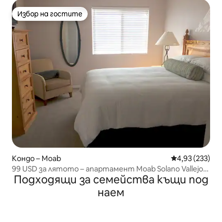
Избор на гостите
Избор на гостите
Кондо – Moab
Средна оценка
4,93 (233)
99 USD за лятото – апартамент Moab Solano Vallejo,
Подходящи за семейства къщи под
за 5 души
наем