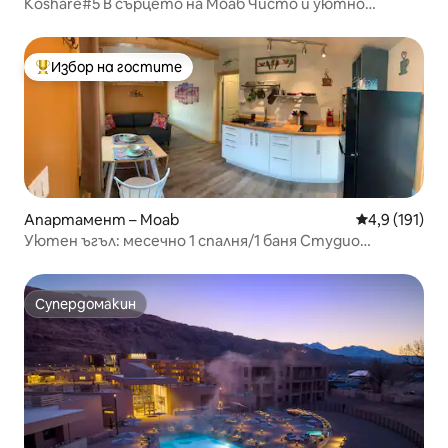
Koshare#5 В сърцето на Моаб Чисто и уютно
студио
Избор на гостите
Най-популярен избор на гостите
Апартамент – Moab
Средна оценк
4,9 (191)
Уютен ъгъл: месечно 1 спалня/1 баня Студио
Апартамент
Супердомакин
Супердомакин