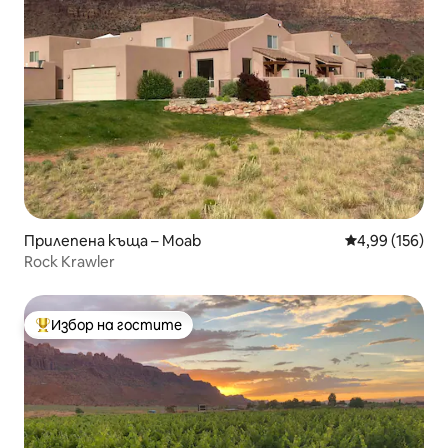
Прилепена къща – Moab
Средна оценка
4,99 (156)
Rock Krawler
Избор на гостите
Най-популярен избор на гостите