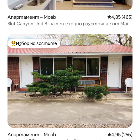
Апартамент – Moab
Средна оценка
4,85 (465)
Slot Canyon Unit B, на пешеходно разстояние от Main
St
Избор на гостите
Най-популярен избор на гостите
Апартамент – Moab
Средна оценка
4,95 (256)