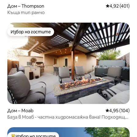
Дом – Thompson
Средна оценка
4,92 (401)
Къща тип ранчо
Избор на гостите
Избор на гостите
Дом – Moab
Средна оценка
4,95 (104)
База в Моаб - частна хидромасажна вана! Подходящо
за деца и домашни любимци!
Избор на гостите