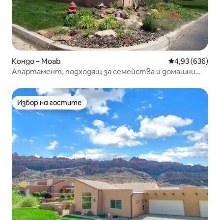
Кондо – Moab
Средна оценка
4,93 (636)
Апартамент, подходящ за семейства и домашни
любимци, до голф игрището в Моаб
Избор на гостите
Избор на гостите