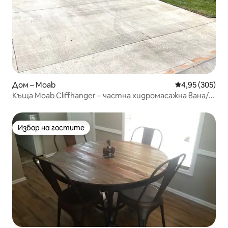
Дом – Moab
Средна оценка
4,95 (305)
Къща Moab Cliffhanger – частна хидромасажна вана/
бърз Wi-Fi
Избор на гостите
Избор на гостите