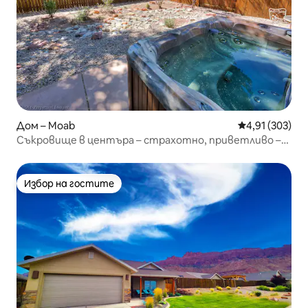
Дом – Moab
Средна оценка
4,91 (303)
Съкровище в центъра – страхотно, приветливо –
допускат се домашни любимци!
Избор на гостите
Избор на гостите