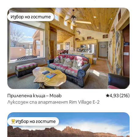
вана, гледки! SW
Избор на гостите
Избор на гостите
Прилепена къща – Moab
Средна оценка
4,93 (216)
Луксозен спа апартамент Rim Village E-2
Избор на гостите
Най-популярен избор на гостите