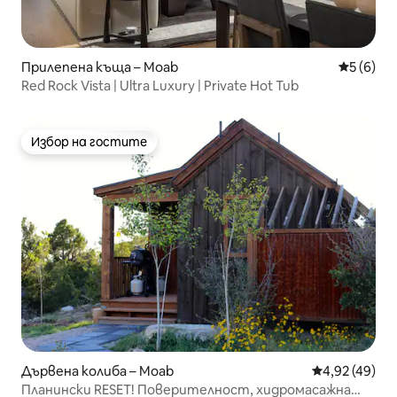
Прилепена къща – Moab
Средна о
5 (6)
Red Rock Vista | Ultra Luxury | Private Hot Tub
Избор на гостите
Избор на гостите
Дървена колиба – Moab
Средна оценк
4,92 (49)
Планински RESET! Поверителност, хидромасажна