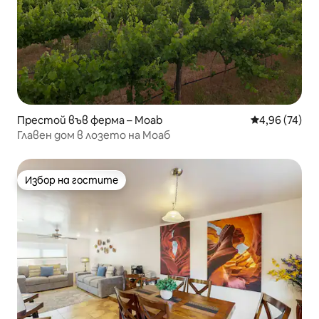
Престой във ферма – Moab
Средна оценк
4,96 (74)
Главен дом в лозето на Моаб
Избор на гостите
Избор на гостите