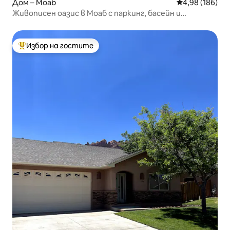
Дом – Moab
Средна оценка
4,98 (186)
Живописен оазис в Моаб с паркинг, басейн и
хидромасажна вана
Избор на гостите
Най-популярен избор на гостите