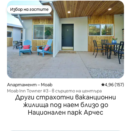
Избор на гостите
Избор на гостите
Апартамент – Moab
Средна оценка
4,96 (157)
Moab Inn Towner #3 - в сърцето на центъра
Други страхотни ваканционни
жилища под наем близо до
Национален парк Арчес