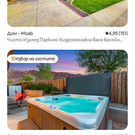
Дом – Moab
Средна оценка
4,95 (151)
Чисто Изглед Паркинг Хидромасажна вана Басейн
Огнище Wi-Fi Pri
Избор на гостите
Най-популярен избор на гостите