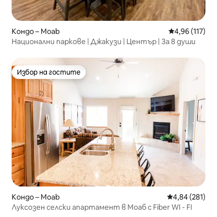
Кондо – Moab
Средна оценка
4,96 (117)
Национални паркове | Джакузи | Център | За 8 души
Избор на гостите
Избор на гостите
Кондо – Moab
Средна оценка
4,84 (281)
Луксозен селски апартамент в Моаб с Fiber WI - FI