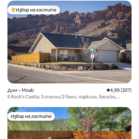
Избор на гостите
Най-популярен избор на гостите
Дом – Moab
Средна оценка
4,99 (207)
E Rock's Casita; 3 спални/2 бани, паркинг, басейн,
хидромасажна вана!
Избор на гостите
Избор на гостите