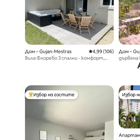
Дом – Gujan-Mestras
Средна оценка: 4,99 о
4,99 (106)
Дом – Gu
Вила Флоребо 3 спални - комфорт,
дървена 
тишина и чар
басейна
Избор на гостите
Избор 
Най-популярен избор на гостите
Избор 
Апартам