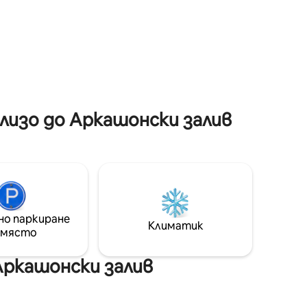
а
идеалното място да презаредите
лено
батериите си възможно най - близо
ези,
до природата. Внимание ! Моля,
 с
обърнете внимание, че няма кухня, а
скат се
само микровълнова печка, минибар и
 2
Nespresso машина. Чиниите са на
ърпи за
ваше разположение.
лизо до Аркашонски залив
но паркиране
Климатик
 място
Аркашонски залив