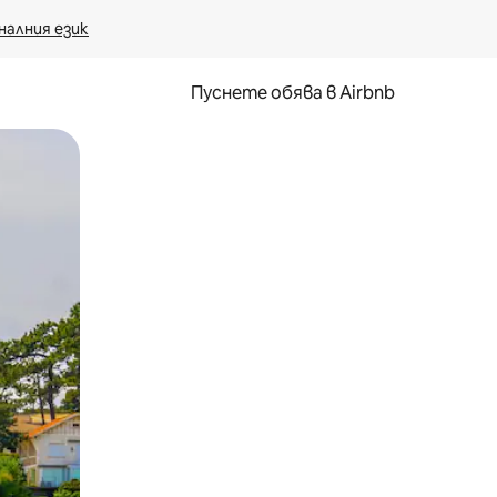
налния език
Пуснете обява в Airbnb