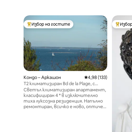
Избор на гостите
Избор
Най-популярен избор на гостите
Най-поп
Кондо – Аркашон
Средна оценка: 4,98 о
4,98 (133)
T2 климатизиран Bd de la Plage, с
изглед към басейна.
Светъл климатизиран апартамент,
класифициран 4 * в изключително
тиха луксозна резиденция. Напълно
ремонтиран, всичко е ново, оптичен
Wi - Fi интернет. Идеално
разположен, на 1 минута пеша от
плажа и велоалеите, всички магазини
и услуги пеша. Красива всекидневна с