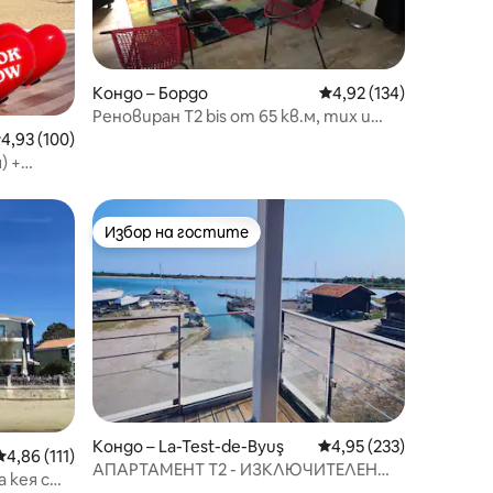
Кондо – Бордо
Средна оценка: 4,92 
4,92 (134)
Реновиран T2 bis от 65 кв.м, тих и
светъл.
редна оценка: 4,93 от 5, 100 отзива
4,93 (100)
) +
Избор на гостите
Избор на гостите
Кондо – La-Test-de-Byuş
Средна оценка: 4,95 
4,95 (233)
Средна оценка: 4,86 от 5, 111 отзива
4,86 (111)
АПАРТАМЕНТ T2 - ИЗКЛЮЧИТЕЛЕН
 кея с
ИЗГЛЕД КЪМ БАСЕЙНА