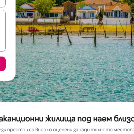
е клавишите със стрелки нагоре и надолу или навигирайте с д
аканционни жилища под наем близ
ези престои са високо оценени заради тяхното местоп