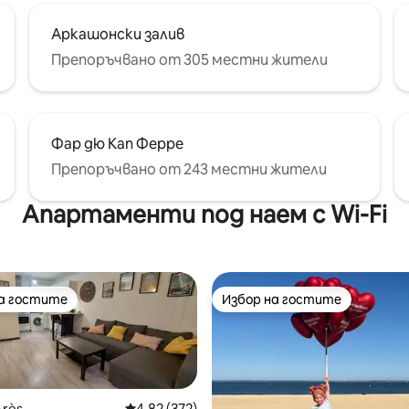
Аркашонски залив
Препоръчвано от 305 местни жители
Фар дю Кап Ферре
Препоръчвано от 243 местни жители
Апартаменти под наем с Wi-Fi
на гостите
Избор на гостите
на гостите
Избор на гостите
Arès
Средна оценка: 4,82 от 5, 372 отзива
4,82 (372)