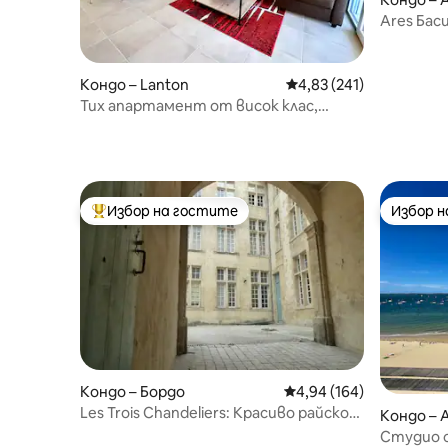
Ares Бас
очароват
Кондо – Lanton
Средна оценка: 4,83 о
4,83 (241)
Тих апартамент от висок клас,
разположен на 50 м от плажа
Избор на гостите
Избор 
Най-популярен избор на гостите
Избор 
Кондо – Бордо
Средна оценка: 4,94 о
4,94 (164)
Les Trois Chandeliers: Красиво райско
Кондо – 
кътче.
Студио с