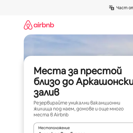
Пропускане
Част от
към
съдържанието
Места за престой
близо до Аркашонск
залив
Резервирайте уникални ваканционни
жилища под наем, домове и още много
места в Airbnb
Местоположение