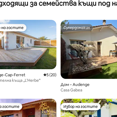
дходящи за семейства къщи под н
изглед към морето
Аркашон
 на гостите
Супердомакин
улярен избор на гостите
Супердомакин
ge-Cap-Ferret
Средна оценка: 5 от 5, 20 отзива
5 (20)
елна къща „L'Herbe“
т 5, 109 отзива
Дом – Audenge
Casa Gabea
на гостите
Избор на гостите
на гостите
Избор на гостите