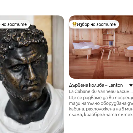
 на гостите
Избор на гостите
улярен избор на гостите
Най-популярен избор на гос
т 5, 133 отзива
Дървена колиба – Lanton
С
La Cabane du Vanneau Басин
д'Аркашон
Ще се радваме да ви посрещ
тази напълно оборудвана д
кабина, разположена на 5 м
плажа, крайбрежната пътека
1 минута от велосипедната
Намира се в сърцето на мал
квартал Лантоне, който е 