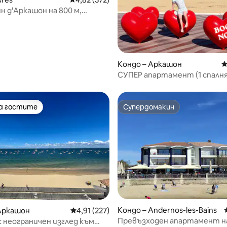
ин д'Аркашон на 800 м,
елна двустайна + градина
т 5, 241 отзива
Кондо – Аркашон
С
СУПЕР апартамент (1 спалня
паркинг + 2 велосипеда
на гостите
Супердомакин
на гостите
Супердомакин
т 5, 164 отзива
Кондо – Andernos-les-Bains
Аркашон
Средна оценка: 4,91 от 5, 227 отзива
4,91 (227)
Превъзходен апартамент на
 неограничен изглед към