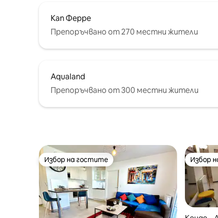
Кап Ферре
Препоръчвано от 270 местни жители
Aqualand
Препоръчвано от 300 местни жители
Избор на гостите
Избор 
Избор на гостите
Избор 
Кондо – 