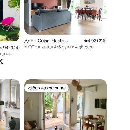
Дом – Gujan-Mestras
Средна оценка: 4,93 
4,93 (216)
УЮТНА къща 4/6 души: 4 звезди
редна оценка: 4,94 от 5, 344 отзива
4,94 (344)
„CASA JANE“
ща на
к
Избор на гостите
Избор на гостите