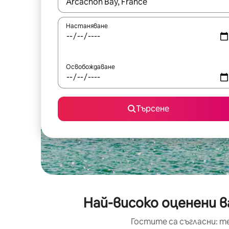
Когато резултатите се покажат, използвайт
Настаняване
Освобождаване
Търсене
Най-високо оценени в
Гостите са съгласни: т