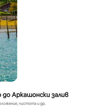
окосване или плъзгане.
о до Аркашонски залив
оложение, чистота и др.