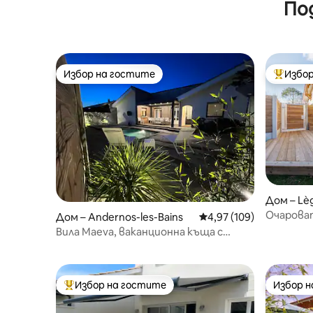
По
залива 
Избор на гостите
Избор
Избор на гостите
Най-поп
Дом – Lè
Очароват
Дом – Andernos-les-Bains
Средна оценка: 4,97 о
4,97 (109)
Вила Maeva, ваканционна къща с
басейн
Избор на гостите
Избор 
Най-популярен избор на гостите
Избор 