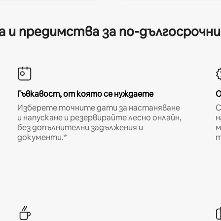
 и предимства за по-дългосрочн
Гъвкавост, от която се нуждаете
О
Изберете точните дати за настаняване
С
и напускане и резервирайте лесно онлайн,
н
без допълнителни задължения и
м
документи.*
т