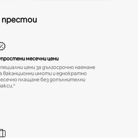
и престои
простени месечни цени
пециални цени за дългосрочно наемане
а ваканционни имоти и еднократно
есечно плащане без допълнителни
акси.*