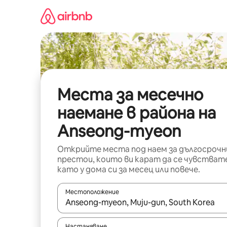
Пропускане
към
съдържанието
Места за месечно
наемане в района на
Anseong-myeon
Открийте места под наем за дългосрочн
престои, които ви карат да се чувстват
като у дома си за месец или повече.
Местоположение
Когато резултатите се покажат, използвайт
Настаняване