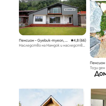
Пенсион – Gyebuk-myeon, Ja
Средна оценка: 4,8 
4,8 (66)
ngsu
Наследство на Намдок и наследство
на Джангсудок, къща в чиста долина
за един екип клиенти, Йонгйондже
Пенсион 
Този ден
Дом