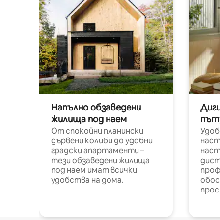
Напълно обзаведени
Диг
жилища под наем
път
От спокойни планински
Удоб
дървени колиби до удобни
наст
градски апартаменти –
наст
тези обзаведени жилища
дист
под наем имат всички
проф
удобства на дома.
обос
прос