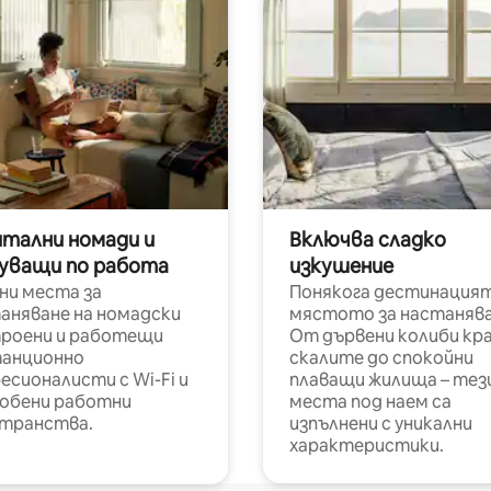
итални номади и
Включва сладко
уващи по работа
изкушение
ни места за
Понякога дестинацият
аняване на номадски
мястото за настанява
роени и работещи
От дървени колиби кр
анционно
скалите до спокойни
есионалисти с Wi-Fi и
плаващи жилища – тез
обени работни
места под наем са
транства.
изпълнени с уникални
характеристики.