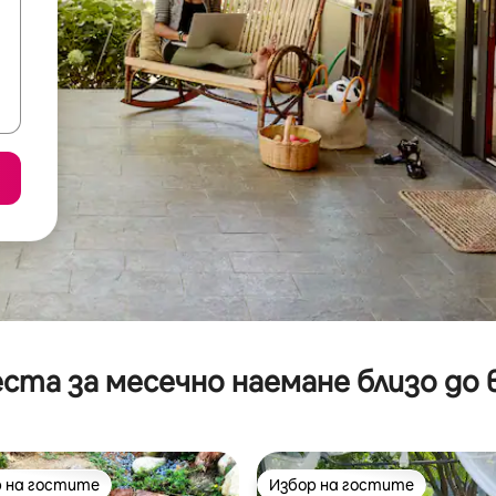
ста за месечно наемане близо до 
 на гостите
Избор на гостите
улярен избор на гостите
Избор на гостите