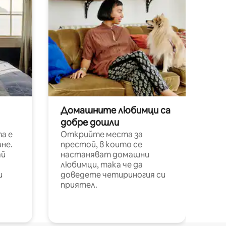
Домашните любимци са
добре дошли
а е
Открийте места за
не.
престой, в които се
ай
настаняват домашни
любимци, така че да
и
доведете четириногия си
приятел.