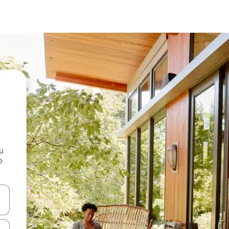
и
е
е клавишите със стрелки нагоре и надолу или навигирайте с д