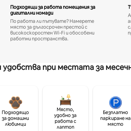
Подходящи за работа помещения за
Т
дигитални номади
A
По работа ли пътувате? Намерете
а
място за дългосрочен престой с
с
високоскоростен Wi-Fi и обособени
п
работни пространства.
 удобства при местата за месеч
Място,
Подходящо
Безплатно
удобно за
за домашни
паркиране на
работа с
любимци
място
лаптоп