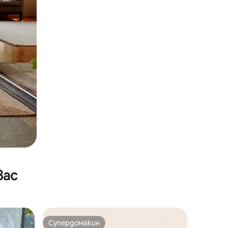
вас
Супердомакин
Супердомакин