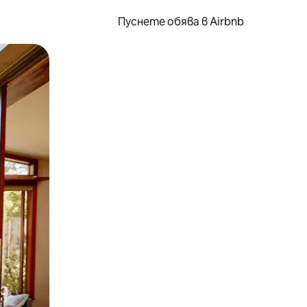
Пуснете обява в Airbnb
окосване или плъзгане.