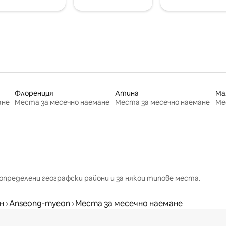
Флоренция
Атина
Ма
ане
Места за месечно наемане
Места за месечно наемане
Ме
определени географски райони и за някои типове места.
н
Anseong-myeon
Места за месечно наемане