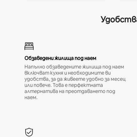
Удобства
Обзаведени жилища под наем
Напълно обзаведените жилища под наем
включват кухня и необходимите ви
удобства, за да живеете удобно за месец
или повече. Това е перфектната
алтернатива на преотдаването под
наем.