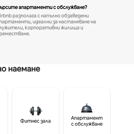
ърсите апартаменти с обслужване?
irbnb разполага с напълно обзаведени
партаменти, идеални за настаняване на
лужители, корпоративни жилища и
реместване.
но наемане
Апартамент
Фитнес зала
с обслужване