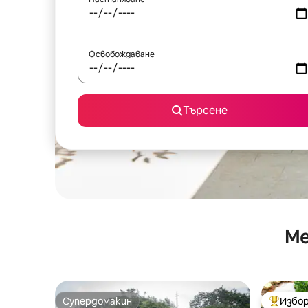
Освобождаване
Търсене
Ме
Супердомакин
Избор
Супердомакин
Най-поп