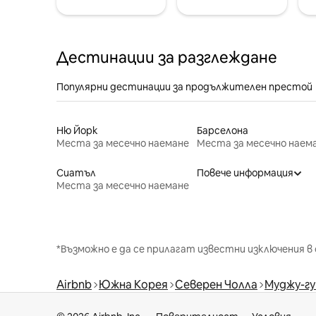
Дестинации за разглеждане
Популярни дестинации за продължителен престой
Ню Йорк
Барселона
Места за месечно наемане
Места за месечно наем
Сиатъл
Повече информация
Места за месечно наемане
*Възможно е да се прилагат известни изключения в 
Airbnb
Южна Корея
Северен Чолла
Муджу-гу