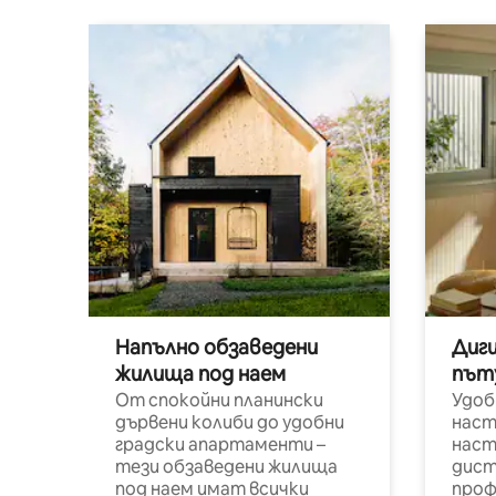
Напълно обзаведени
Диг
жилища под наем
път
От спокойни планински
Удоб
дървени колиби до удобни
наст
градски апартаменти –
наст
тези обзаведени жилища
дист
под наем имат всички
проф