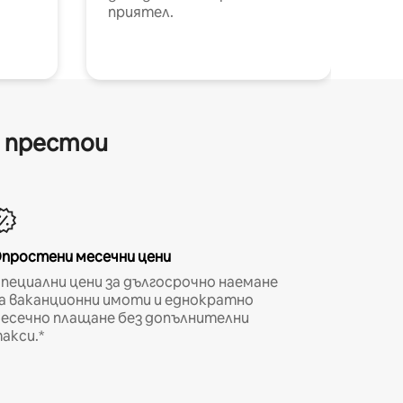
приятел.
и престои
простени месечни цени
пециални цени за дългосрочно наемане
а ваканционни имоти и еднократно
есечно плащане без допълнителни
акси.*