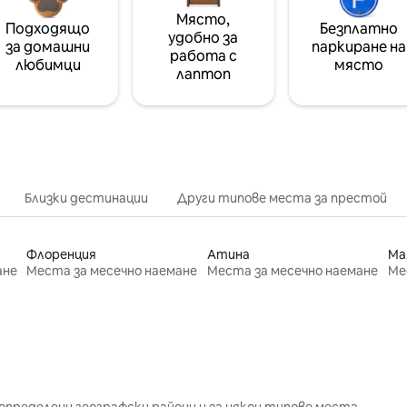
Място,
Подходящо
Безплатно
удобно за
за домашни
паркиране на
работа с
любимци
място
лаптоп
Близки дестинации
Други типове места за престой
Флоренция
Атина
Ма
ане
Места за месечно наемане
Места за месечно наемане
Ме
определени географски райони и за някои типове места.