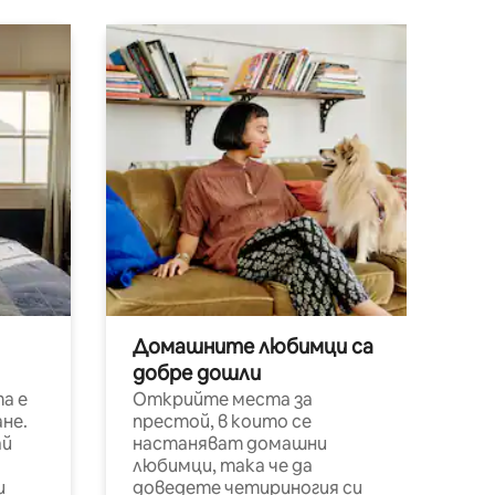
Домашните любимци са
добре дошли
а е
Открийте места за
не.
престой, в които се
ай
настаняват домашни
любимци, така че да
и
доведете четириногия си