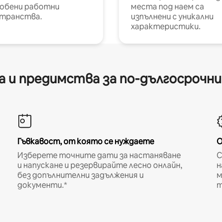
обени работни
места под наем са
транства.
изпълнени с уникални
характеристики.
 и предимства за по-дългосрочн
Гъвкавост, от която се нуждаете
О
Изберете точните дати за настаняване
С
и напускане и резервирайте лесно онлайн,
н
без допълнителни задължения и
м
документи.*
т