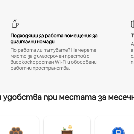
Подходящи за работа помещения за
Т
дигитални номади
A
По работа ли пътувате? Намерете
а
място за дългосрочен престой с
с
високоскоростен Wi-Fi и обособени
п
работни пространства.
 удобства при местата за месеч