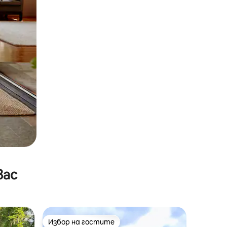
вас
Избор на гостите
тите
Избор на гостите