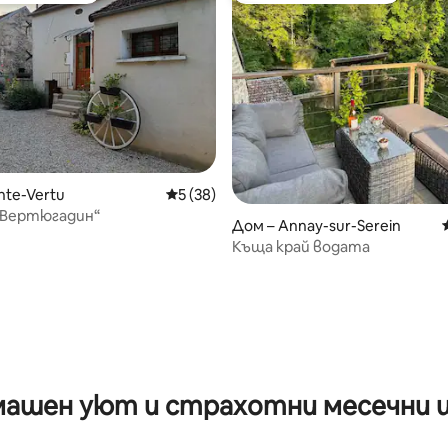
от 5, 96 отзива
nte-Vertu
Средна оценка: 5 от 5, 38 отзива
5 (38)
„Вертюгадин“
Дом – Annay-sur-Serein
Къща край водата
ашен уют и страхотни месечни 