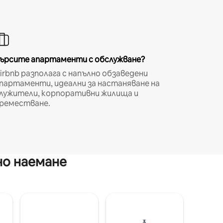
ърсите апартаменти с обслужване?
irbnb разполага с напълно обзаведени
партаменти, идеални за настаняване на
лужители, корпоративни жилища и
реместване.
но наемане