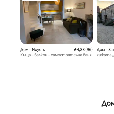
Дом – Noyers
Средна оценка: 4,88 
4,88 (96)
Дом – Sai
Къща – балкон – самостоятелна баня
хижата 
Дом