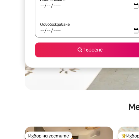
Освобождаване
Търсене
Ме
Избор на гостите
Избор
Избор на гостите
Най-поп