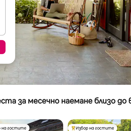
ста за месечно наемане близо до 
 на гостите
Избор на гостите
улярен избор на гостите
Най-популярен избор на гос