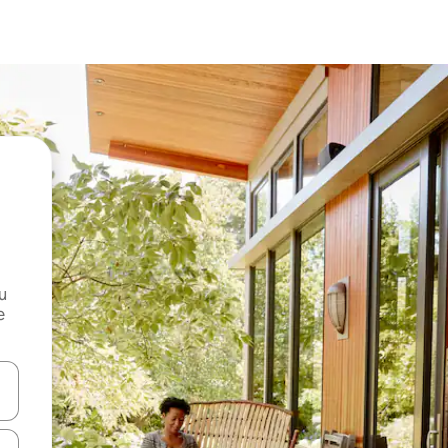
и
е
е клавишите със стрелки нагоре и надолу или навигирайте с д