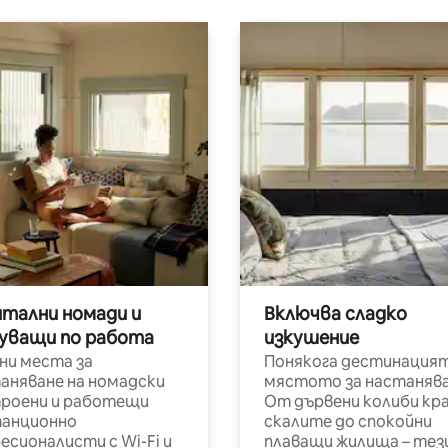
итални номади и
Включва сладко
уващи по работа
изкушение
ни места за
Понякога дестинацият
аняване на номадски
мястото за настанява
роени и работещи
От дървени колиби кр
анционно
скалите до спокойни
есионалисти с Wi-Fi и
плаващи жилища – тез