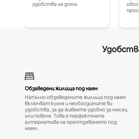
удобства на дома.
обос
прос
Удобства
Обзаведени жилища под наем
Напълно обзаведените жилища под наем
включват кухня и необходимите ви
удобства, за да живеете удобно за месец
или повече. Това е перфектната
алтернатива на преотдаването под
наем.