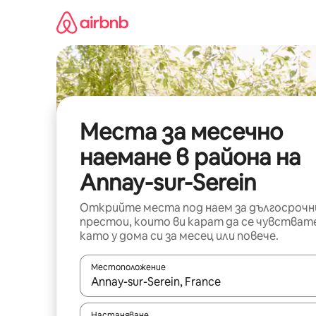
Пропускане
към
съдържанието
Места за месечно
наемане в района на
Annay-sur-Serein
Открийте места под наем за дългосрочн
престои, които ви карат да се чувстват
като у дома си за месец или повече.
Местоположение
Когато резултатите се покажат, използвайт
Настаняване