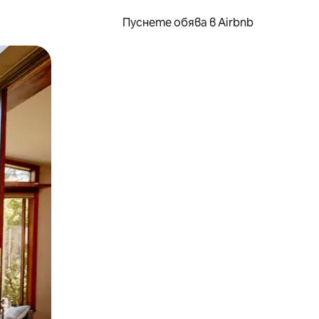
Пуснете обява в Airbnb
окосване или плъзгане.