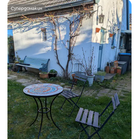
Супердомакин
Супердомакин