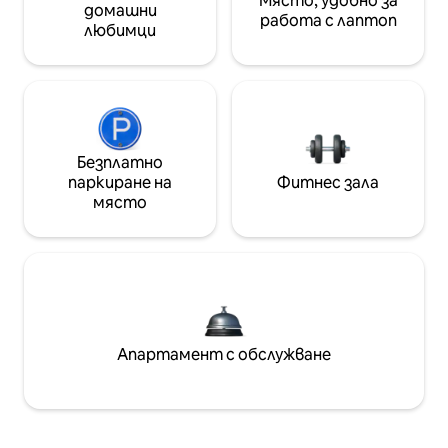
Място, удобно за
домашни
работа с лаптоп
любимци
Безплатно
паркиране на
Фитнес зала
място
Апартамент с обслужване