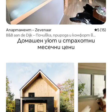
Апартамент – Zevenaar
Средна оц
5 (15)
B&B aan de Dijk – Почивка, природа и комфорт в
Домашен уют и страхотни
Зевенаар.
месечни цени