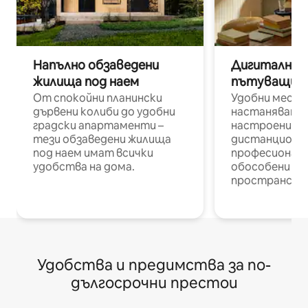
Напълно обзаведени
Дигитални н
жилища под наем
пътуващи п
От спокойни планински
Удобни места
дървени колиби до удобни
настаняване 
градски апартаменти –
настроени и
тези обзаведени жилища
дистанционн
под наем имат всички
професионалис
удобства на дома.
обособени р
пространств
Удобства и предимства за по-
дългосрочни престои