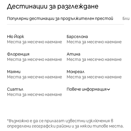
Дестинации за разглеждане
Популярни дестинации за продължителен престой
Бли
Ню Йорк
Барселона
Места за месечно наемане
Места за месечно наемане
Флоренция
Атина
Места за месечно наемане
Места за месечно наемане
Маями
Монреал
Места за месечно наемане
Места за месечно наемане
Сиатъл
Повече информация
Места за месечно наемане
*Възможно е да се прилагат известни изключения в
определени географски райони и за някои типове места.