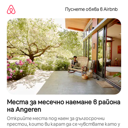
Пропускане
към
Пуснете обява в Airbnb
съдържанието
Места за месечно наемане в района
на Angeren
Открийте места под наем за дългосрочни
престои, които ви карат да се чувствате като у