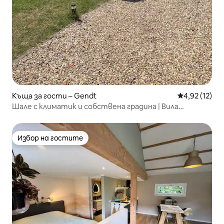
Къща за гости – Gendt
Средна оценк
4,92 (12)
Шале с климатик и собствена градина | Вила
Weltevree
Избор на гостите
Избор на гостите