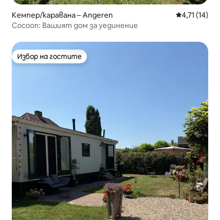
Кемпер/каравана – Angeren
Средна оценк
4,71 (14)
Cocoon: Вашият дом за уединение
Избор на гостите
Избор на гостите