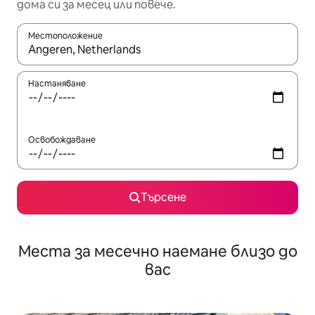
дома си за месец или повече.
Местоположение
Когато резултатите се покажат, използвайте клавишите 
Настаняване
Освобождаване
Търсене
Места за месечно наемане близо до
вас