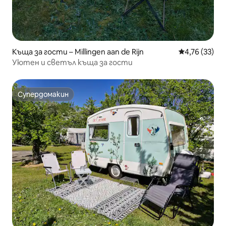
Къща за гости – Millingen aan de Rijn
Средна оценк
4,76 (33)
Уютен и светъл къща за гости
Супердомакин
Супердомакин