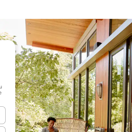
и
е
е клавишите със стрелки нагоре и надолу или навигирайте с д