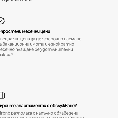
простени месечни цени
пециални цени за дългосрочно наемане
а ваканционни имоти и еднократно
есечно плащане без допълнителни
акси.*
ърсите апартаменти с обслужване?
irbnb разполага с напълно обзаведени