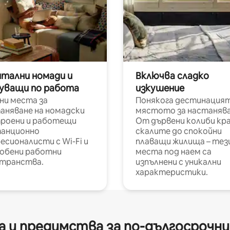
итални номади и
Включва сладко
уващи по работа
изкушение
ни места за
Понякога дестинацият
аняване на номадски
мястото за настанява
роени и работещи
От дървени колиби кр
анционно
скалите до спокойни
есионалисти с Wi-Fi и
плаващи жилища – тез
обени работни
места под наем са
транства.
изпълнени с уникални
характеристики.
 и предимства за по-дългосрочн