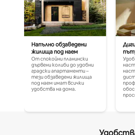
Напълно обзаведени
Диг
жилища под наем
път
От спокойни планински
Удоб
дървени колиби до удобни
наст
градски апартаменти –
наст
тези обзаведени жилища
дист
под наем имат всички
проф
удобства на дома.
обос
прос
Удобства