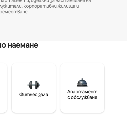
партаменти, идеални за настаняване на
лужители, корпоративни жилища и
реместване.
но наемане
Апартамент
Фитнес зала
с обслужване