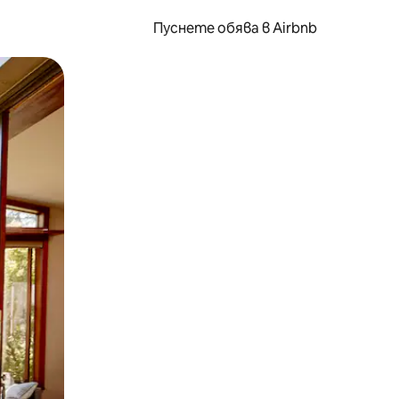
Пуснете обява в Airbnb
окосване или плъзгане.