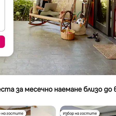
ста за месечно наемане близо до 
 на гостите
Избор на гостите
улярен избор на гостите
Избор на гостите