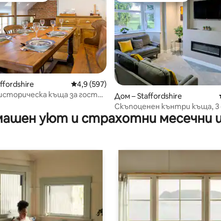
т 5, 147 отзива
ffordshire
Средна оценка: 4,9 от 5, 597 отзива
4,9 (597)
историческа къща за гости
Дом – Staffordshire
нцията
Скъпоценен кънтри къща, 3 
ашен уют и страхотни месечни 
паркинг, близо до JCB Alton 