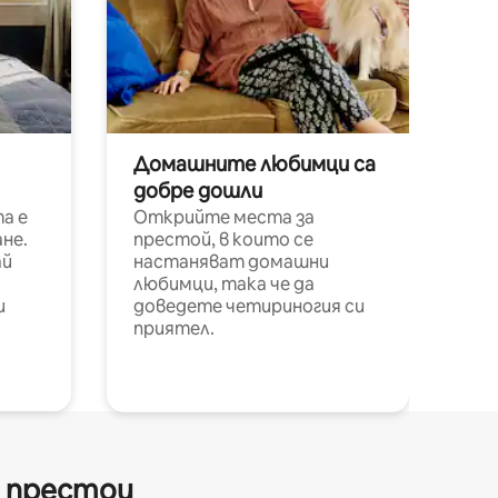
Домашните любимци са
добре дошли
а е
Открийте места за
не.
престой, в които се
ай
настаняват домашни
любимци, така че да
и
доведете четириногия си
приятел.
и престои