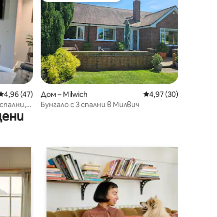
Средна оценка: 4,96 от 5, 47 отзива
4,96 (47)
Дом – Milwich
Средна оценка: 4,97
4,97 (30)
спални,
Бунгало с 3 спални в Милвич
цени
Towers