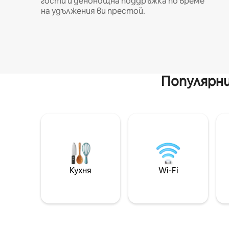
гости и денонощна поддръжка по време
на удължения ви престой.
Популярни
Кухня
Wi-Fi