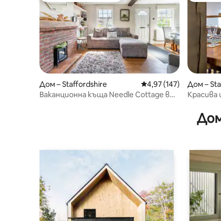
Дом – Staffordshire
Средна оценка: 4,97 о
4,97 (147)
Дом – Sta
Ваканционна къща Needle Cottage в
Красива 
Литъл Хейууд
в прови
Дом