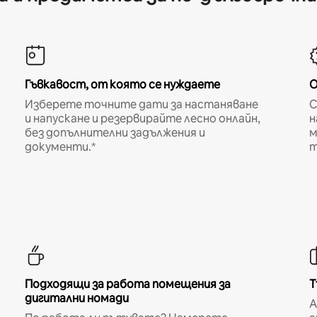
Гъвкавост, от която се нуждаете
О
Изберете точните дати за настаняване
С
и напускане и резервирайте лесно онлайн,
н
без допълнителни задължения и
м
документи.*
т
Подходящи за работа помещения за
Т
дигитални номади
A