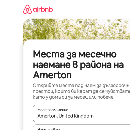
Пропускане
към
съдържанието
Места за месечно
наемане в района на
Amerton
Открийте места под наем за дългосрочн
престои, които ви карат да се чувстват
като у дома си за месец или повече.
Местоположение
Когато резултатите се покажат, използвайт
Настаняване