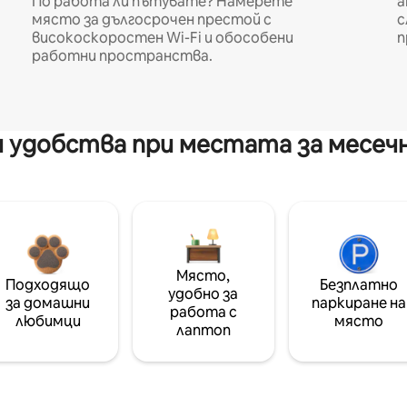
По работа ли пътувате? Намерете
а
място за дългосрочен престой с
с
високоскоростен Wi-Fi и обособени
п
работни пространства.
 удобства при местата за месеч
Място,
Подходящо
Безплатно
удобно за
за домашни
паркиране на
работа с
любимци
място
лаптоп