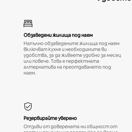
Обзаведени жилища под наем
Напълно обзаведените жилища под наем
включват кухня и необходимите ви
удобства, за да живеете удобно за месец
или повече. Това е перфектната
алтернатива на преотдаването под
наем.
Резервирайте уверено
Отзиви от доверената ни общност от