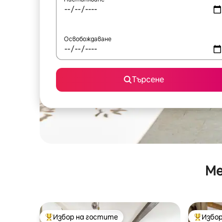
Освобождаване
Търсене
Ме
Избор на гостите
Избор
Най-популярен избор на гостите
Най-поп