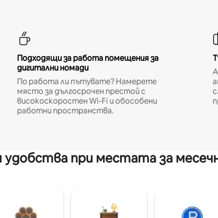
Подходящи за работа помещения за
Т
дигитални номади
A
По работа ли пътувате? Намерете
а
място за дългосрочен престой с
с
високоскоростен Wi-Fi и обособени
п
работни пространства.
 удобства при местата за месеч