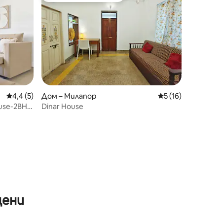
Средна оценка: 4,4 от 5, 5 отзива
4,4 (5)
Дом – Милапор
Средна оценка: 5
5 (16)
ouse-2BHK
Dinar House
цени