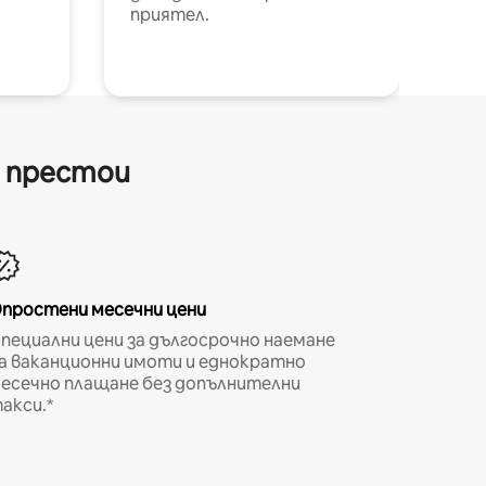
приятел.
и престои
простени месечни цени
пециални цени за дългосрочно наемане
а ваканционни имоти и еднократно
есечно плащане без допълнителни
акси.*