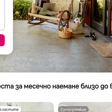
ста за месечно наемане близо до 
на гостите
Супердомакин
на гостите
Супердомакин