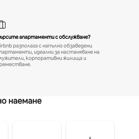
ърсите апартаменти с обслужване?
irbnb разполага с напълно обзаведени
партаменти, идеални за настаняване на
лужители, корпоративни жилища и
реместване.
но наемане