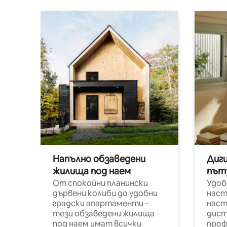
Напълно обзаведени
Диг
жилища под наем
път
От спокойни планински
Удоб
дървени колиби до удобни
наст
градски апартаменти –
наст
тези обзаведени жилища
дист
под наем имат всички
проф