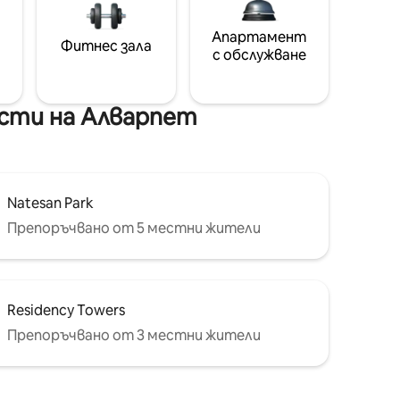
Апартамент
Фитнес зала
с обслужване
сти на Алварпет
Natesan Park
Препоръчвано от 5 местни жители
Residency Towers
Препоръчвано от 3 местни жители