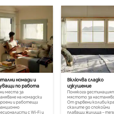
итални номади и
Включва сладко
уващи по работа
изкушение
ни места за
Понякога дестинацият
аняване на номадски
мястото за настанява
роени и работещи
От дървени колиби кр
анционно
скалите до спокойни
есионалисти с Wi-Fi и
плаващи жилища – тез