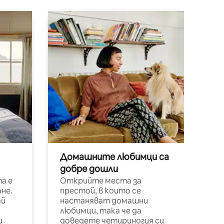
Домашните любимци са
добре дошли
а е
Открийте места за
не.
престой, в които се
ай
настаняват домашни
любимци, така че да
и
доведете четириногия си