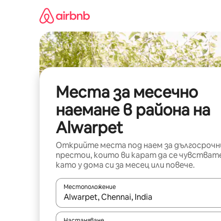
Пропускане
към
съдържанието
Места за месечно
наемане в района на
Alwarpet
Открийте места под наем за дългосрочн
престои, които ви карат да се чувстват
като у дома си за месец или повече.
Местоположение
Когато резултатите се покажат, използвайт
Настаняване