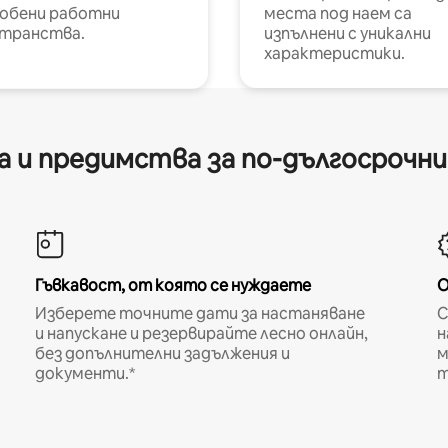
обени работни
места под наем са
транства.
изпълнени с уникални
характеристики.
 и предимства за по-дългосрочн
Гъвкавост, от която се нуждаете
О
Изберете точните дати за настаняване
С
и напускане и резервирайте лесно онлайн,
н
без допълнителни задължения и
м
документи.*
т