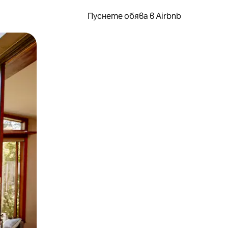
Пуснете обява в Airbnb
окосване или плъзгане.