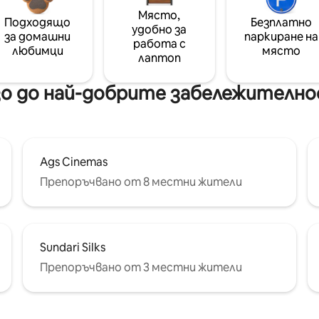
Място,
Подходящо
Безплатно
удобно за
за домашни
паркиране на
работа с
любимци
място
лаптоп
о до най-добрите забележително
Ags Cinemas
Препоръчвано от 8 местни жители
Sundari Silks
Препоръчвано от 3 местни жители