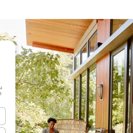
и
е
е клавишите със стрелки нагоре и надолу или навигирайте с д