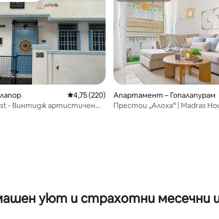
илапор
Средна оценка: 4,75 от 5, 220 отзива
4,75 (220)
Апартамент – Гопалапурам
est - Винтидж артистичен
Престои „Алоха“ | Madras H
apore
| Център на Ченай
от 5, 48 отзива
ашен уют и страхотни месечни 