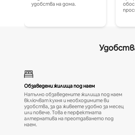
удобства на дома.
обос
прос
Удобства
Обзаведени жилища под наем
Напълно обзаведените жилища под наем
включват кухня и необходимите ви
удобства, за да живеете удобно за месец
или повече. Това е перфектната
алтернатива на преотдаването под
наем.