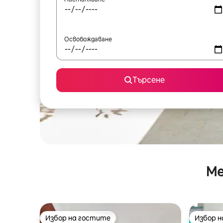
Освобождаване
Търсене
Ме
Избор на гостите
Избор 
Избор на гостите
Избор 