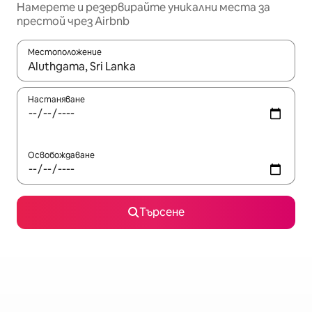
Намерете и резервирайте уникални места за
престой чрез Airbnb
Местоположение
Когато резултатите се покажат, използвайте клавишите 
Настаняване
Освобождаване
Търсене