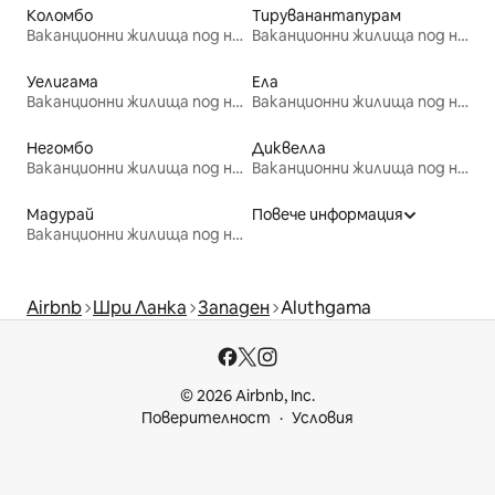
Коломбо
Тируванантапурам
Ваканционни жилища под наем
Ваканционни жилища под наем
Уелигама
Ела
Ваканционни жилища под наем
Ваканционни жилища под наем
Негомбо
Диквелла
Ваканционни жилища под наем
Ваканционни жилища под наем
Мадурай
Повече информация
Ваканционни жилища под наем
Airbnb
Шри Ланка
Западен
Aluthgama
© 2026 Airbnb, Inc.
Поверителност
Условия