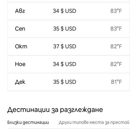
Авг
34 $ USD
83°F
Сеп
35 $ USD
83°F
Окт
37 $ USD
82°F
Ное
34 $ USD
82°F
Дек
35 $ USD
81°F
Дестинации за разглеждане
Близки дестинации
Други типове места за престой