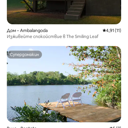
Дом – Ambalangoda
Средна оцен
4,91 (11)
Изживейте спокойствие в The Smiling Leaf
Супердомакин
Супердомакин