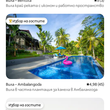
Вила – Bentota
Средна о
5 (3)
Вила край реката с иконом и работно пространство
Избор на гостите
Най-популярен избор на гостите
Вила – Ambalangoda
Средна оценк
4,98 (45)
Вила в частна плантация за канела в Амбалангода
Избор на гостите
Избор на гостите