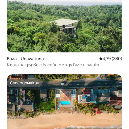
Вила – Unawatuna
Средна оценка
4,79 (380)
Къща на дърво с басейн между Гале и плажа
Унаватуна
Супердомакин
Супердомакин