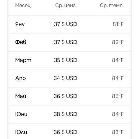
Месец
Ср. цена
Ср. темп.
Яну
37 $ USD
81°F
Фев
37 $ USD
82°F
Март
35 $ USD
84°F
Апр
34 $ USD
84°F
Май
36 $ USD
85°F
Юни
38 $ USD
84°F
Юли
36 $ USD
83°F