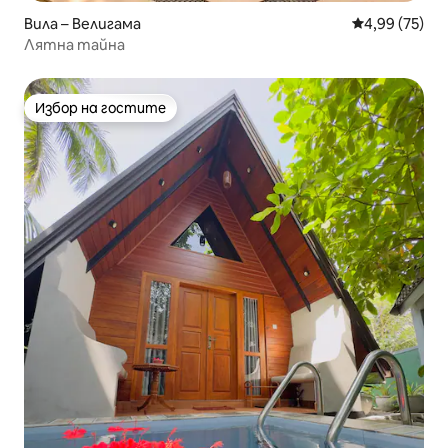
Вила – Велигама
Средна оценк
4,99 (75)
Лятна тайна
Избор на гостите
Избор на гостите