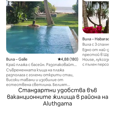
Вила – Habaradu
Вила с 3 спални н
готвач и персон
Едно от най-доб
престой в Шри Ла
Вила – Galle
Средна оценка: 4,88 от 5, 180
4,88 (180)
House, луксозна 
с пълен персонал
Край плажа с басейн. Разопаковайте
(климатик), всичк
се, отпуснете се, насладете се
Съвременната къща на плажа
безплатна закуска Това бижу, 
разполага с големи открити стаи,
най-добрите дом
високи тавани и изобилие от
целия свят, съч
естествена светлина. Белият
елегантност, и
Стандартни удобства във
декор е подчертан от ярки цветове
обслужване и уединение
и дървени текстури. Ексклузивно
ваканционните жилища в района на
семейства, прия
ползване на къщата, градината. 10 -
Aluthgama
които търсят р
метровият басейн включва плитко
отдих. Убежище за костенурки, на
стъпало Климатик и вентилатори
кратко разстояние п
на тавана във всички спални