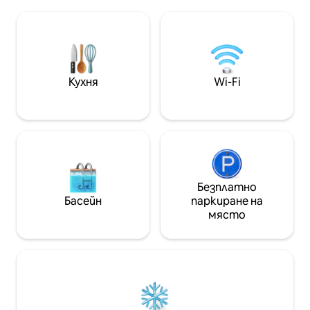
готвач на пълно 
Безплатен оптичен Wi - Fi Смарт
семейни басейна
телевизия Пералня Кухня –
развлечения и 
кафемашина, фритюрник с горещ
обслужване.
въздух Детско столче за хранене,
детско креватче и преносимо
детско креватче Персоналът е на
Кухня
Wi-Fi
място всеки ден. Безплатна
ежедневна закуска и нашият
мениджър може да организира
домашно парти за вас.
Безплатно
Басейн
паркиране на
място