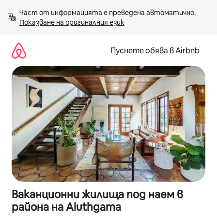
Пропускане
Част от информацията е преведена автоматично. 
към
Показване на оригиналния език
съдържанието
Пуснете обява в Airbnb
Ваканционни жилища под наем в
района на Aluthgama