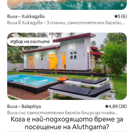
Вила – Хиккадува
Средна о
5 (6)
Вила в Хикадува – 3 спални, самостоятелен басейн,
плаж
Избор на гостите
Избор на гостите
Вила – Balapitiya
Средна оценк
4,89 (28)
вила със самостоятелен басейн близо до плажа
Кога е най-подходящото време за
безплатна закуска
посещение на Aluthgama?