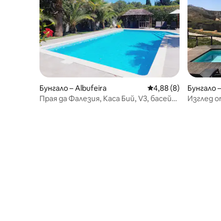
Бунгало – Albufeira
Средна оценка: 4,88
4,88 (8)
Бунгало –
Прая да Фалезия, Каса Бий, V3, басейн
Изглед о
900 м до плажа