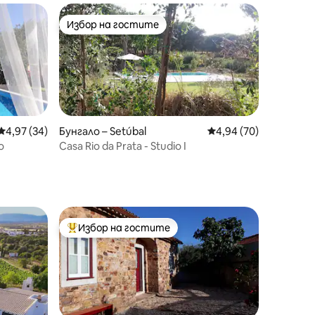
Избор на гостите
Избор на гостите
Средна оценка: 4,97 от 5, 34 отзива
4,97 (34)
Бунгало – Setúbal
Средна оценка: 4,94
4,94 (70)
о
Casa Rio da Prata - Studio I
Избор на гостите
Най-популярен избор на гостите