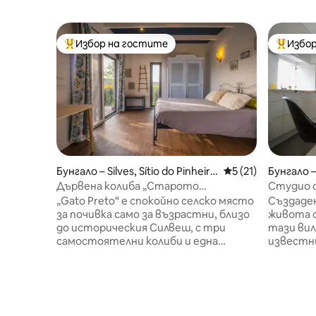
Избор на гостите
Избор
Най-популярен избор на гостите
Най-поп
Бунгало – Silves, Sítio do Pinheiro
Средна оценка: 5 
5 (21)
Бунгало –
e Garrado
entejo
Дървена колиба „Старото
Студио с
Португалия“·Романтично
Каунти,
„Gato Preto“ е спокойно селско място
Създаден
убежище·Само за възрастни
за почивка само за възрастни, близо
живота с
до историческия Силвеш, с три
тази вил
самостоятелни колиби и една
известн
пристройка, заобиколени от тучни
Менезес.
градини. С максимален капацитет
основна 
от само 10 гости, то предлага
важна от
интимна и релаксираща атмосфера
съвреме
във вътрешността на Алгарве.
Алентеж