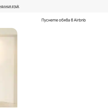
налния език
Пуснете обява в Airbnb
окосване или плъзгане.