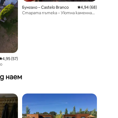
Бунгало – Castelo Branco
Средна оценка: 4,94
4,94 (68)
Старата пътека – Уютна каменна
къщата близо до реката
Средна оценка: 4,95 от 5, 57 отзива
4,95 (57)
ро
д наем