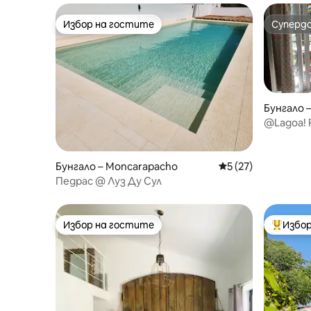
Избор на гостите
Суперд
Избор на гостите
Суперд
Бунгало –
@Lagoa! 
морето
Бунгало – Moncarapacho
Средна оценка: 5 
5 (27)
Педрас @ Луз Ду Сул
Избор на гостите
Избор
Избор на гостите
Най-поп