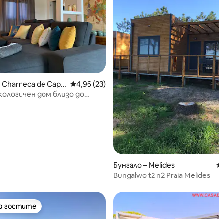
– Charneca de Capa
Средна оценка: 4,96 от 5, 23 отзива
4,96 (23)
кологичен дом близо до
Бунгало – Melides
Bungalwo t2 n2 Praia Melides
на гостите
на гостите