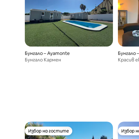
Бунгало – Ayamonte
Бунгало 
rica
Бунгало Кармен
Красив е
плажа
Избор на гостите
Избор 
Избор на гостите
Избор 