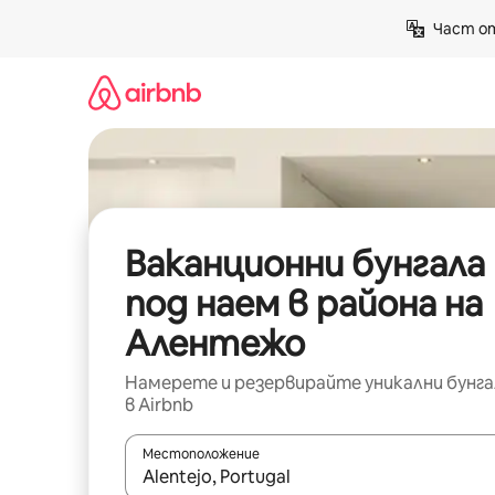
Пропускане
Част от
към
съдържанието
Ваканционни бунгала
под наем в района на
Алентежо
Намерете и резервирайте уникални бунга
в Airbnb
Местоположение
Когато резултатите се покажат, използвайт