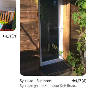
Средна оценка: 4,71 от 5, 7 отзива
4,71 (7)
Бунгало – Santarem
Средна оценка: 4,1
4,17 (6)
Бунгало за поклонници във вила
Mezanine на плажа Рио Техо