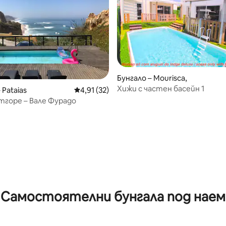
Бунгало – Mourisca,
Хижи с частен басейн 1
 от 5, 8 отзива
 Pataias
Средна оценка: 4,91 от 5, 32 отзива
4,91 (32)
тгоре – Вале Фурадо
Самостоятелни бунгала под наем