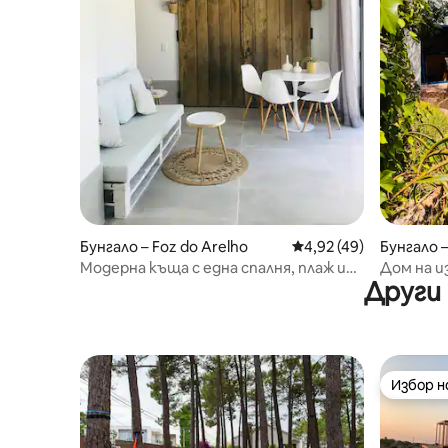
Бунгало – Foz do Arelho
Средна оценка: 4,92 
4,92 (49)
Бунгало 
Модерна къща с една спалня, плаж и
Дом на 
Други 
лагуна
Коркунда
Избор 
Избор 