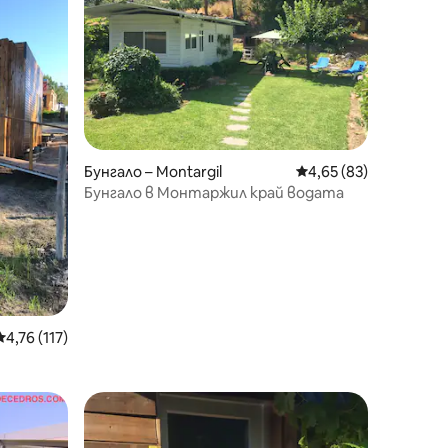
Бунгало – Montargil
Средна оценка: 4,65
4,65 (83)
Бунгало в Монтаржил край водата
Средна оценка: 4,76 от 5, 117 отзива
4,76 (117)