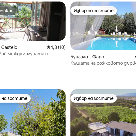
омакин
Избор на гостите
омакин
Избор на гостите
 Castelo
Средна оценка: 4,8 от 5, 10 отзива
4,8 (10)
Рай между лагуната и
Бунгало – Фаро
Къщата на рожковото дърв
от 5, 27 отзива
 на гостите
Избор на гостите
улярен избор на гостите
Избор на гостите