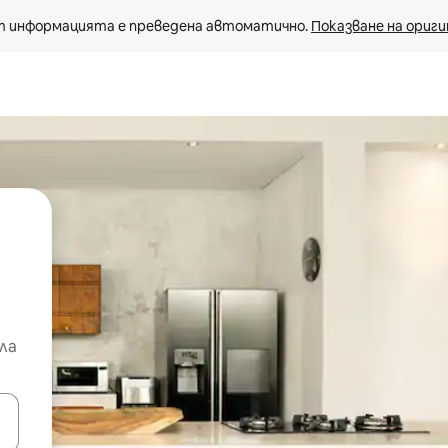
 информацията е преведена автоматично. 
Показване на ориги
ла
е клавишите със стрелки нагоре и надолу или навигирайте с д