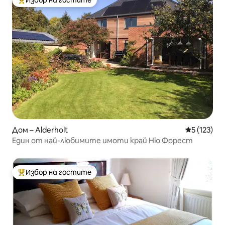
Избор на гостите
Най-популярен избор на гостите
Дом – Alderholt
Средна оце
5 (123)
Един от най-любимите имоти край Ню Форест
Избор на гостите
Най-популярен избор на гостите