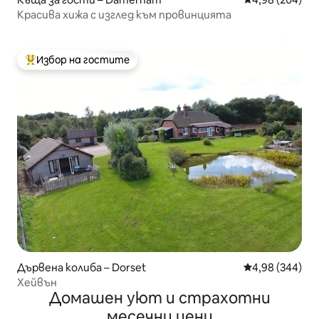
Красива хижа с изглед към провинцията
Избор на гостите
Най-популярен избор на гостите
Дървена колиба – Dorset
Средна оценка
4,98 (344)
Хейвън
Домашен уют и страхотни
месечни цени