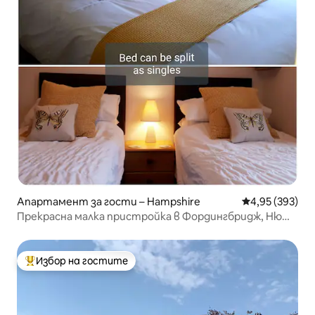
Апартамент за гости – Hampshire
Средна оценка
4,95 (393)
Прекрасна малка пристройка в Фордингбридж, Ню
Форест
Избор на гостите
Най-популярен избор на гостите