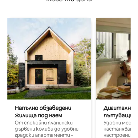
Напълно обзаведени
Дигитални н
жилища под наем
пътуващи п
От спокойни планински
Удобни места
дървени колиби до удобни
настаняване 
градски апартаменти –
настроени и