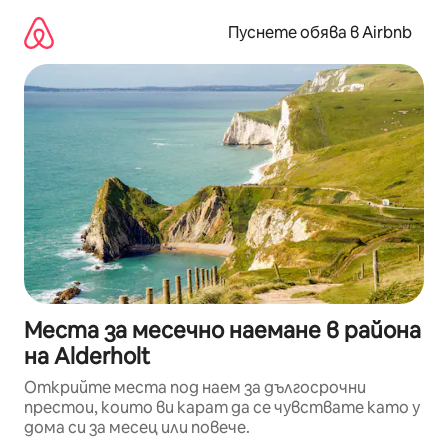
Пропускане
към
Пуснете обява в Airbnb
съдържанието
Места за месечно наемане в района
на Alderholt
Открийте места под наем за дългосрочни
престои, които ви карат да се чувствате като у
дома си за месец или повече.