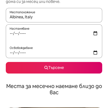
дома си за месец или повече.
Местоположение
Когато резултатите се покажат, използвайте клавишите 
Настаняване
Освобождаване
Търсене
Места за месечно наемане близо до
вас