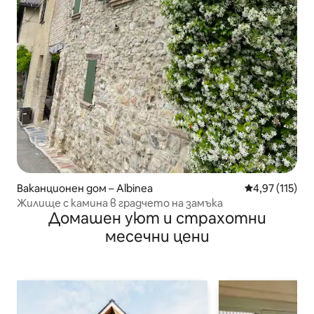
Ваканционен дом – Albinea
Средна оценка
4,97 (115)
Жилище с камина в градчето на замъка
Домашен уют и страхотни
месечни цени