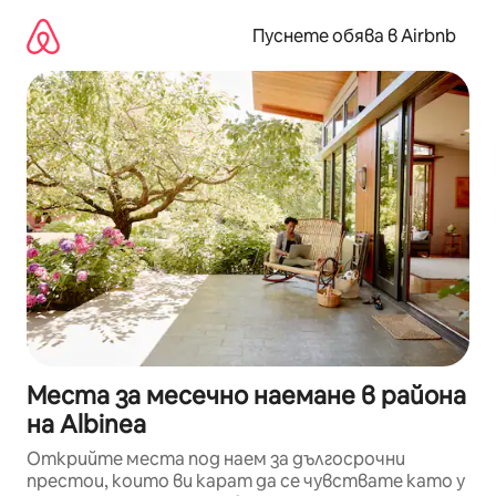
Пропускане
към
Пуснете обява в Airbnb
съдържанието
Места за месечно наемане в района
на Albinea
Открийте места под наем за дългосрочни
престои, които ви карат да се чувствате като у