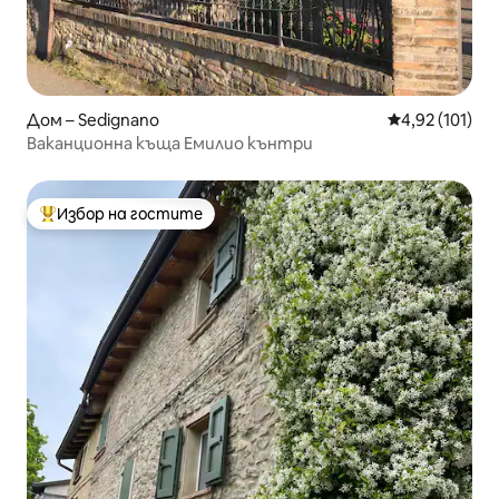
Дом – Sedignano
Средна оценка
4,92 (101)
Ваканционна къща Емилио кънтри
Избор на гостите
Най-популярен избор на гостите