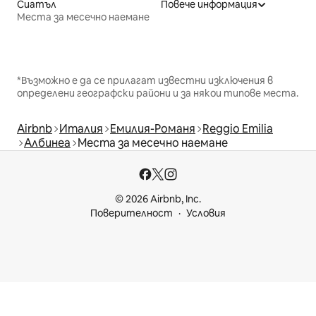
Сиатъл
Повече информация
Места за месечно наемане
*Възможно е да се прилагат известни изключения в
определени географски райони и за някои типове места.
Airbnb
Италия
Емилия-Романя
Reggio Emilia
Албинеа
Места за месечно наемане
© 2026 Airbnb, Inc.
Поверителност
Условия