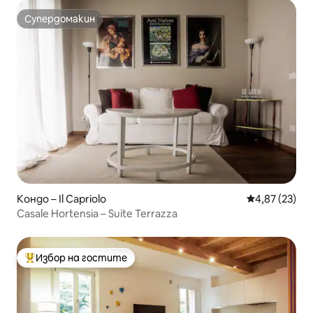
Супердомакин
Супердомакин
Кондо – Il Capriolo
Средна оценк
4,87 (23)
Casale Hortensia – Suite Terrazza
Избор на гостите
Най-популярен избор на гостите