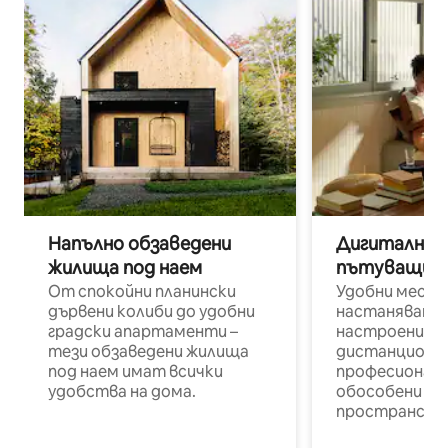
Напълно обзаведени
Дигитални н
жилища под наем
пътуващи п
От спокойни планински
Удобни места
дървени колиби до удобни
настаняване 
градски апартаменти –
настроени и
тези обзаведени жилища
дистанционн
под наем имат всички
професионалис
удобства на дома.
обособени р
пространств