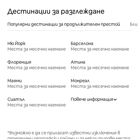
Дестинации за разглеждане
Популярни дестинации за продължителен престой
Бли
Ню Йорк
Барселона
Места за месечно наемане
Места за месечно наемане
Флоренция
Атина
Места за месечно наемане
Места за месечно наемане
Маями
Монреал
Места за месечно наемане
Места за месечно наемане
Сиатъл
Повече информация
Места за месечно наемане
*Възможно е да се прилагат известни изключения в
определени географски райони и за някои типове места.