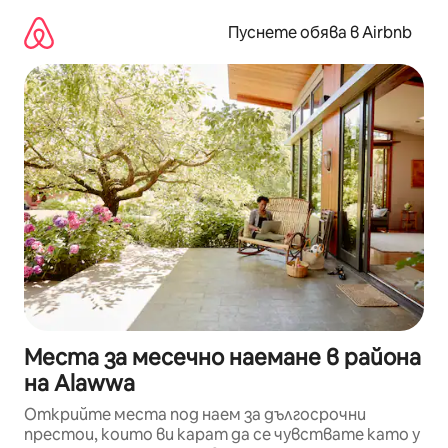
Пропускане
към
Пуснете обява в Airbnb
съдържанието
Места за месечно наемане в района
на Alawwa
Открийте места под наем за дългосрочни
престои, които ви карат да се чувствате като у