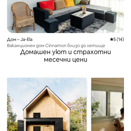
Дом – Ja-Ela
Средна оц
5 (14)
Ваканционен дом Cinnamon близо до летище
Домашен уют и страхотни
месечни цени