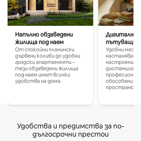
Напълно обзаведени
Дигитални н
жилища под наем
пътуващи п
От спокойни планински
Удобни места
дървени колиби до удобни
настаняване 
градски апартаменти –
настроени и
тези обзаведени жилища
дистанционн
под наем имат всички
професионалис
удобства на дома.
обособени р
пространств
Удобства и предимства за по-
дългосрочни престои