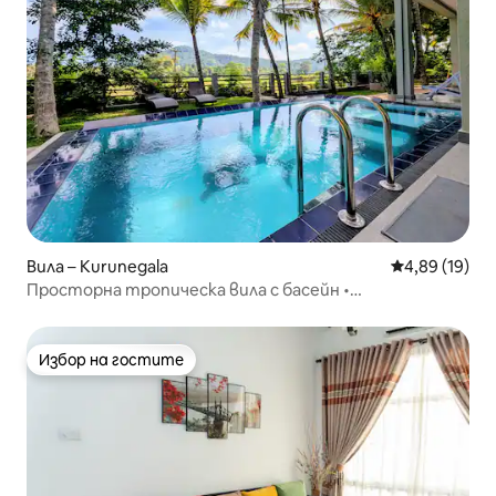
Вила – Kurunegala
Средна оценк
4,89 (19)
Просторна тропическа вила с басейн •
Зашеметяващи гледки
Избор на гостите
Избор на гостите