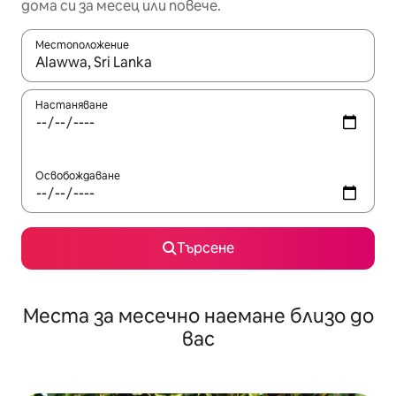
дома си за месец или повече.
Местоположение
Когато резултатите се покажат, използвайте клавишите 
Настаняване
Освобождаване
Търсене
Места за месечно наемане близо до
вас