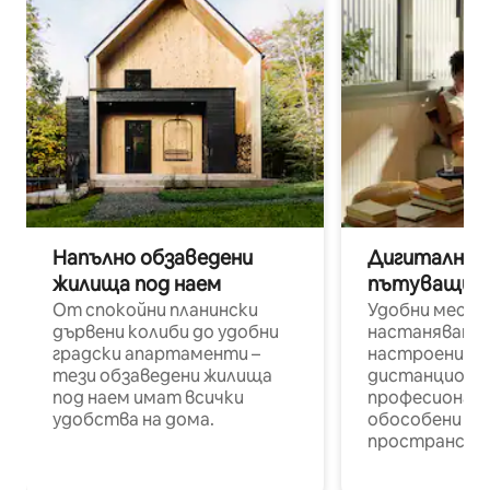
Напълно обзаведени
Дигитални н
жилища под наем
пътуващи п
От спокойни планински
Удобни места
дървени колиби до удобни
настаняване 
градски апартаменти –
настроени и
тези обзаведени жилища
дистанционн
под наем имат всички
професионалис
удобства на дома.
обособени р
пространств