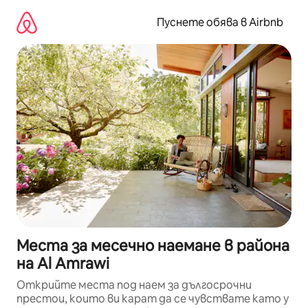
Пропускане
към
Пуснете обява в Airbnb
съдържанието
Места за месечно наемане в района
на Al Amrawi
Открийте места под наем за дългосрочни
престои, които ви карат да се чувствате като у