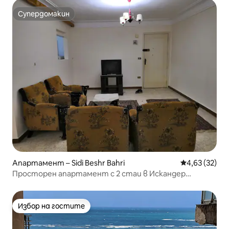
Супердомакин
Супердомакин
Апартамент – Sidi Beshr Bahri
Средна оценк
4,63 (32)
Просторен апартамент с 2 стаи в Искандер
Ибрахим
Избор на гостите
Избор на гостите