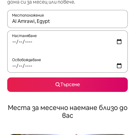
дома си за месец или повече.
Местоположение
Когато резултатите се покажат, използвайте клавишите 
Настаняване
Освобождаване
Търсене
Места за месечно наемане близо до
вас