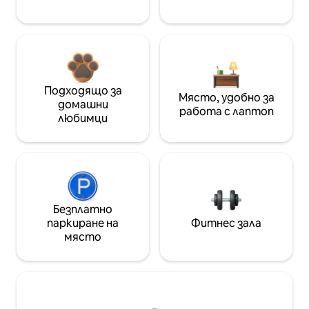
Подходящо за
Място, удобно за
домашни
работа с лаптоп
любимци
Безплатно
паркиране на
Фитнес зала
място