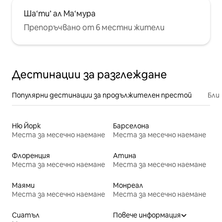
Ша‘ти’ ал Ма‘мура
Препоръчвано от 6 местни жители
Дестинации за разглеждане
Популярни дестинации за продължителен престой
Бли
Ню Йорк
Барселона
Места за месечно наемане
Места за месечно наемане
Флоренция
Атина
Места за месечно наемане
Места за месечно наемане
Маями
Монреал
Места за месечно наемане
Места за месечно наемане
Сиатъл
Повече информация