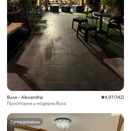
Вила – Alexandria
Средна оценка
4,97 (142)
Просторна и модерна вила
Супердомакин
Супердомакин