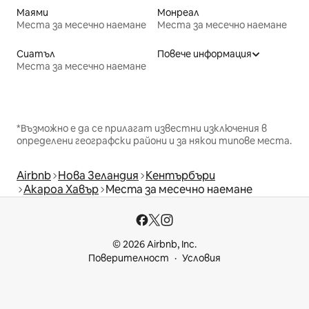
Маями
Монреал
Места за месечно наемане
Места за месечно наемане
Сиатъл
Повече информация
Места за месечно наемане
*Възможно е да се прилагат известни изключения в
определени географски райони и за някои типове места.
Airbnb
Нова Зеландия
Кентърбъри
Акароа Хавър
Места за месечно наемане
© 2026 Airbnb, Inc.
Поверителност
Условия