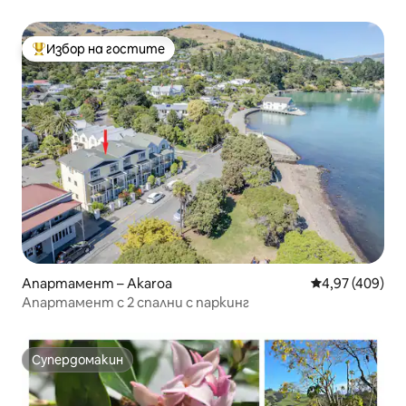
Акароа
Избор на гостите
Най-популярен избор на гостите
Апартамент – Akaroa
Средна оценка
4,97 (409)
Апартамент с 2 спални с паркинг
Супердомакин
Супердомакин