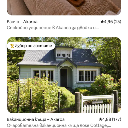
Ранчо – Akaroa
Средна оценк
4,96 (25)
Спокойно уединение в Акароа за двойки и
самостоятелни престои
Избор на гостите
Най-популярен избор на гостите
Ваканционна къща – Akaroa
Средна оценка
4,88 (177)
Очарователна ваканционна къща Rose Cottage,