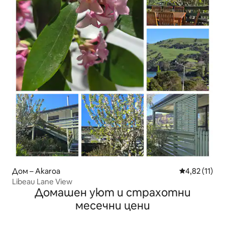
Дом – Akaroa
Средна оценк
4,82 (11)
Libeau Lane View
Домашен уют и страхотни
месечни цени