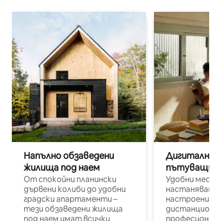
Напълно обзаведени
Дигитални н
жилища под наем
пътуващи п
От спокойни планински
Удобни места
дървени колиби до удобни
настаняване 
градски апартаменти –
настроени и
тези обзаведени жилища
дистанционн
под наем имат всички
професионалис