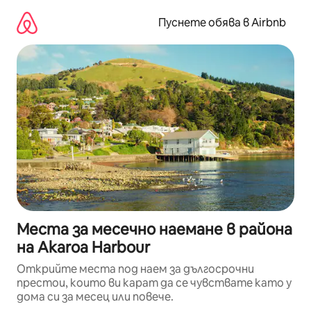
Пропускане
към
Пуснете обява в Airbnb
съдържанието
Места за месечно наемане в района
на Akaroa Harbour
Открийте места под наем за дългосрочни
престои, които ви карат да се чувствате като у
дома си за месец или повече.