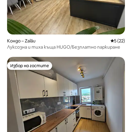
Кондо – Zalău
Средна оц
5 (22)
Луксозна и тиха къща HUGO/Безплатно паркиране
Избор на гостите
Избор на гостите