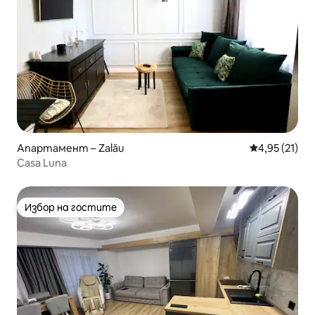
Апартамент – Zalău
Средна оценк
4,95 (21)
Casa Luna
Избор на гостите
Избор на гостите