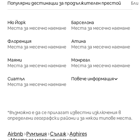
Популярни дестинации за продължителен престой
Бли
Ню Йорк
Барселона
Места за месечно наемане
Места за месечно наемане
Флоренция
Атина
Места за месечно наемане
Места за месечно наемане
Маями
Монреал
Места за месечно наемане
Места за месечно наемане
Сиатъл
Повече информация
Места за месечно наемане
*Възможно е да се прилагат известни изключения в
определени географски райони и за някои типове места.
Airbnb
Румъния
Сълаж
Aghireș