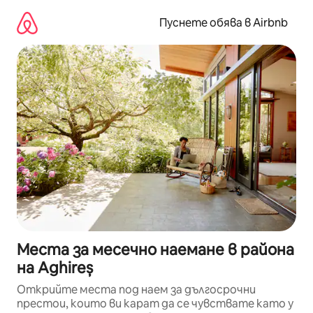
Пропускане
към
Пуснете обява в Airbnb
съдържанието
Места за месечно наемане в района
на Aghireș
Открийте места под наем за дългосрочни
престои, които ви карат да се чувствате като у