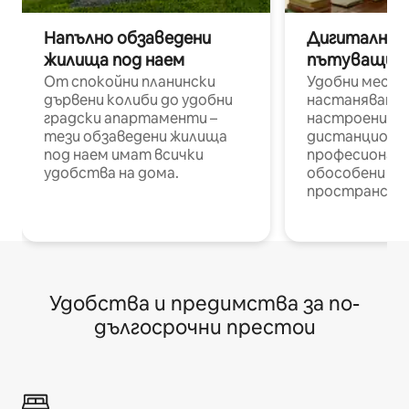
Напълно обзаведени
Дигитални н
жилища под наем
пътуващи п
От спокойни планински
Удобни места
дървени колиби до удобни
настаняване 
градски апартаменти –
настроени и
тези обзаведени жилища
дистанционн
под наем имат всички
професионалис
удобства на дома.
обособени р
пространств
Удобства и предимства за по-
дългосрочни престои