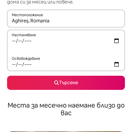
дома си за месец или повече.
Местоположение
Когато резултатите се покажат, използвайте клавишите 
Настаняване
Освобождаване
Търсене
Места за месечно наемане близо до
вас