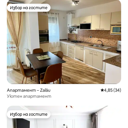
Избор на гостите
Избор на гостите
Апартамент – Zalău
Средна оценк
4,85 (34)
Уютен апартамент
Избор на гостите
Избор на гостите