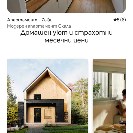
Апартамент – Zalău
Средна о
5 (6)
Модерен апартамент Скала
Домашен уют и страхотни
месечни цени