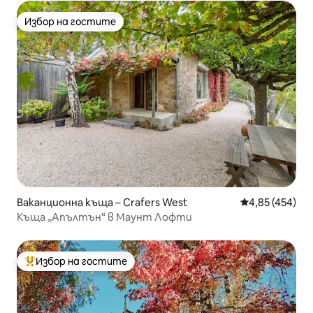
Избор на гостите
Избор на гостите
Ваканционна къща – Crafers West
Средна оценка
4,85 (454)
Къща „Апълтън“ в Маунт Лофти
Избор на гостите
Най-популярен избор на гостите