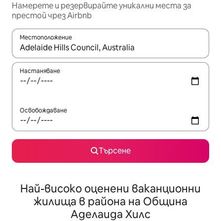
Намерете и резервирайте уникални места за
престой чрез Airbnb
Местоположение
Когато резултатите се покажат, използвайте клавишите 
Настаняване
Освобождаване
Търсене
Най-високо оценени ваканционни
жилища в района на Община
Аделаида Хилс