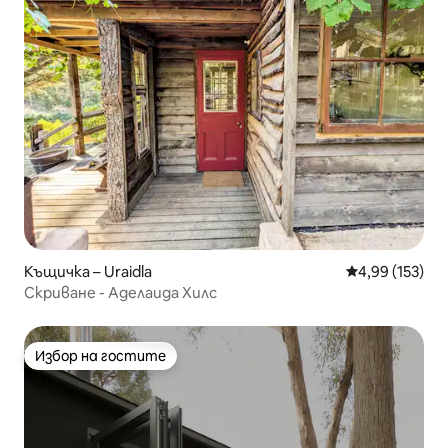
Къщичка – Uraidla
Средна оценка
4,99 (153)
Скриване - Аделаида Хилс
Избор на гостите
Избор на гостите