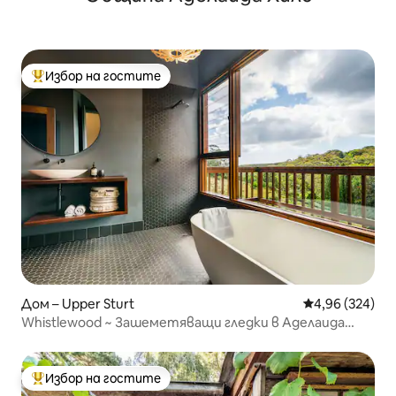
Избор на гостите
Най-популярен избор на гостите
Дом – Upper Sturt
Средна оценка
4,96 (324)
Whistlewood ~ Зашеметяващи гледки в Аделаида
Хилс
Избор на гостите
Най-популярен избор на гостите