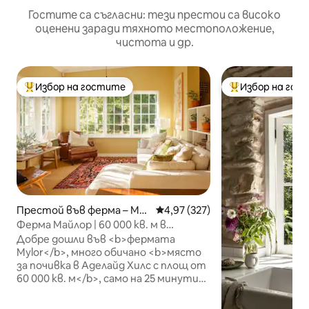
Гостите са съгласни: тези престои са високо
оценени заради тяхното местоположение,
чистота и др.
Избор на гостите
Избор на гос
Най-популярен избор на гостите
Най-популярен 
Престой във ферма – Myl
Средна оценка: 4,97 от 5, 327
4,97 (327)
or
Ферма Майлор | 60 000 кв. м в
Аделайд Хилс
Добре дошли във <b>фермата
Mylor</b>, много обичано <b>място
за почивка в Аделайд Хилс с площ от
60 000 кв. м</b>, само на 25 минути
от града. Отседнете в красиво
реставрирана <b>каменна къща от