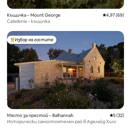
Къщичка – Mount George
Средна оценк
4,97 (69)
Caladenia – къщичка
Избор на гостите
Най-популярен избор на гостите
Място за престой – Balhannah
Средна оц
5 (32)
Исторически самостоятелен рай в Аделайд Хилс