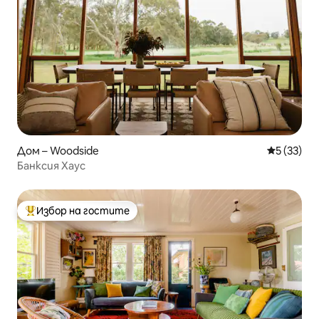
Дом – Woodside
Средна оц
5 (33)
Банксия Хаус
Избор на гостите
Най-популярен избор на гостите