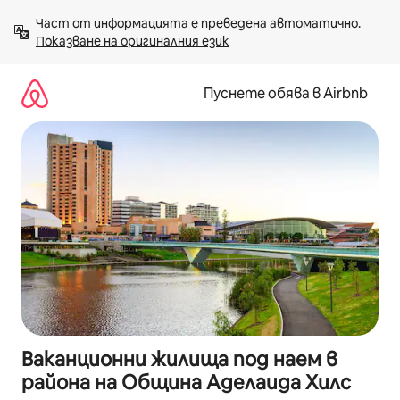
Пропускане
Част от информацията е преведена автоматично. 
към
Показване на оригиналния език
съдържанието
Пуснете обява в Airbnb
Ваканционни жилища под наем в
района на Община Аделаида Хилс