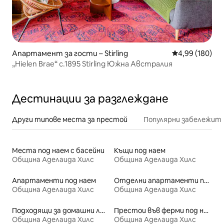
Апартамент за гости – Stirling
Средна оценка
4,99 (180)
„Hielen Brae“ c.1895 Stirling Южна Австралия
Дестинации за разглеждане
Други типове места за престой
Популярни забележит
Места под наем с басейни
Къщи под наем
Община Аделаида Хилс
Община Аделаида Хилс
Апартаменти под наем
Отделни апартаменти под наем
Община Аделаида Хилс
Община Аделаида Хилс
Подходящи за домашни любимци места под наем
Престои във ферми под наем
Община Аделаида Хилс
Община Аделаида Хилс