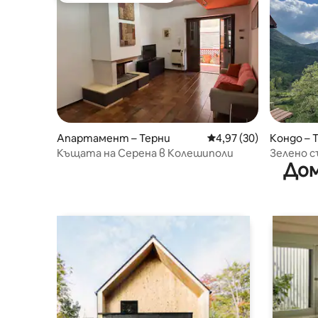
Апартамент – Терни
Средна оценка: 4,97 
4,97 (30)
Кондо – T
Къщата на Серена в Колешиполи
Зелено с
Дом