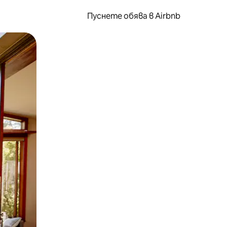
Пуснете обява в Airbnb
окосване или плъзгане.