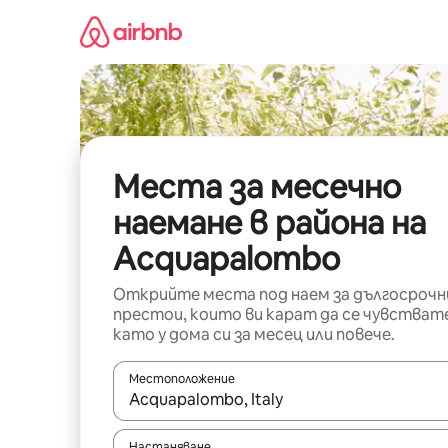
Пропускане
към
съдържанието
Места за месечно
наемане в района на
Acquapalombo
Открийте места под наем за дългосрочн
престои, които ви карат да се чувстват
като у дома си за месец или повече.
Местоположение
Когато резултатите се покажат, използвайт
Настаняване