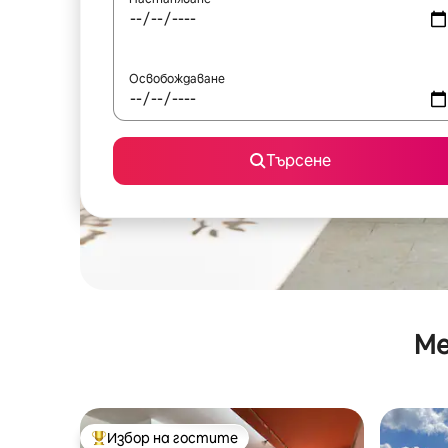
Освобождаване
Търсене
Ме
Избор на гостите
Най-популярен избор на гостите