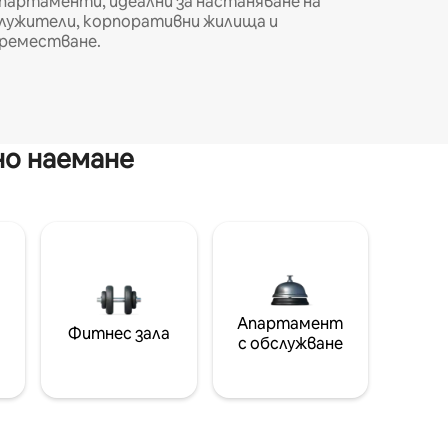
партаменти, идеални за настаняване на
лужители, корпоративни жилища и
реместване.
но наемане
Апартамент
Фитнес зала
с обслужване