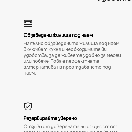
Обзаведени жилища под наем
Напълно обзаведените жилища под наем
включват кухня и необходимите ви
удобства, за да живеете удобно за месец
или повече. Това е перфектната
алтернатива на преотдаването под
наем.
Резервирайте уверено
Отзиви от доверената ни общност от