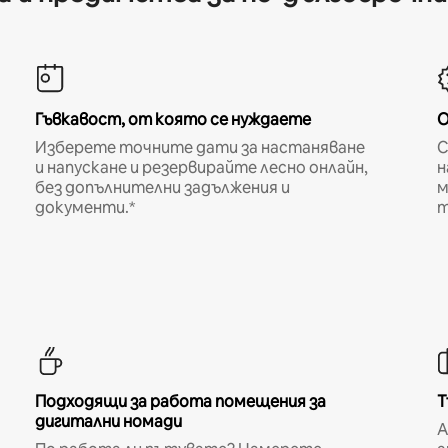
Гъвкавост, от която се нуждаете
О
Изберете точните дати за настаняване
С
и напускане и резервирайте лесно онлайн,
н
без допълнителни задължения и
м
документи.*
т
Подходящи за работа помещения за
Т
дигитални номади
A