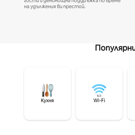
гости и денонощна поддръжка по време
на удължения ви престой.
Популярни
Кухня
Wi-Fi