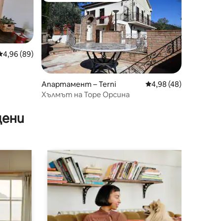
Средна оценка: 4,96 от 5, 89 отзива
4,96 (89)
Апартамент – Terni
Средна оценка: 4,98
4,98 (48)
Хълмът на Торе Орсина
цени