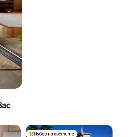
вас
Избор на гостите
тите
Най-популярен избор на гостите