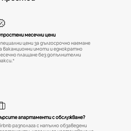
простени месечни цени
пециални цени за дългосрочно наемане
а ваканционни имоти и еднократно
есечно плащане без допълнителни
акси.*
ърсите апартаменти с обслужване?
irbnb разполага с напълно обзаведени