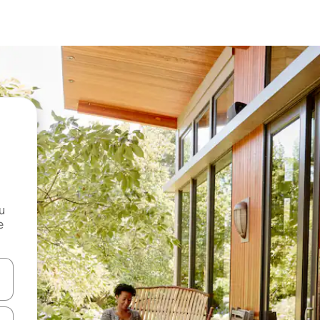
и
е
е клавишите със стрелки нагоре и надолу или навигирайте с д