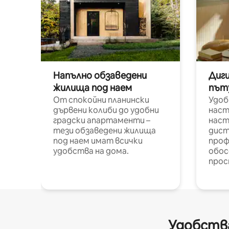
Напълно обзаведени
Диг
жилища под наем
път
От спокойни планински
Удоб
дървени колиби до удобни
наст
градски апартаменти –
наст
тези обзаведени жилища
дист
под наем имат всички
проф
удобства на дома.
обос
прос
Удобства