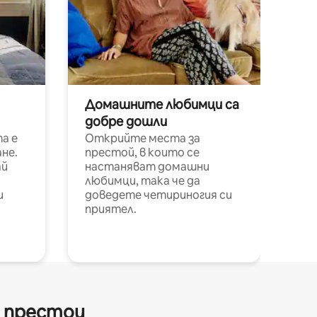
Домашните любимци са
добре дошли
а е
Открийте места за
не.
престой, в които се
ай
настаняват домашни
любимци, така че да
и
доведете четириногия си
приятел.
и престои