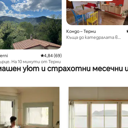
Кондо – Терни
Къща до катедралата в
историческия център
от 5, 30 отзива
erni
Средна оценка: 4,84 от 5, 69 отзива
4,84 (69)
ърце. На 10 минути от Терни
ашен уют и страхотни месечни 