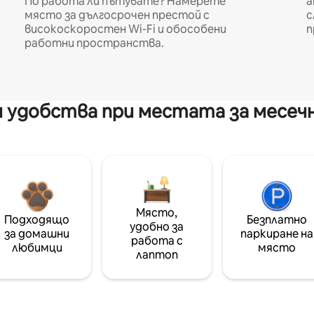
По работа ли пътувате? Намерете
а
място за дългосрочен престой с
с
високоскоростен Wi-Fi и обособени
п
работни пространства.
 удобства при местата за месеч
Място,
Подходящо
Безплатно
удобно за
за домашни
паркиране на
работа с
любимци
място
лаптоп