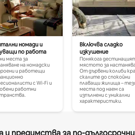
итални номади и
Включва сладко
уващи по работа
изкушение
ни места за
Понякога дестинацият
аняване на номадски
мястото за настанява
роени и работещи
От дървени колиби кр
анционно
скалите до спокойни
есионалисти с Wi-Fi и
плаващи жилища – тез
обени работни
места под наем са
транства.
изпълнени с уникални
характеристики.
 и предимства за по-дългосрочн