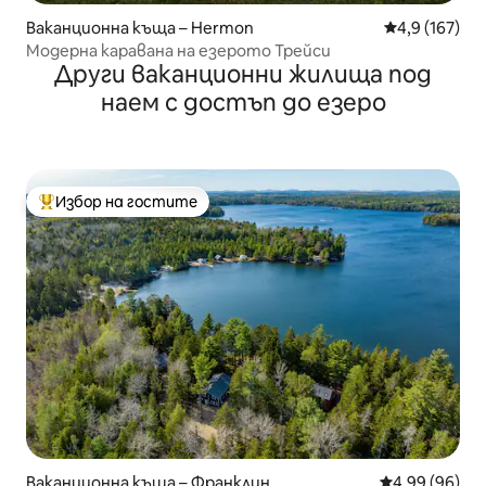
Ваканционна къща – Hermon
Средна оценк
4,9 (167)
Модерна каравана на езерото Трейси
Други ваканционни жилища под
наем с достъп до езеро
Избор на гостите
Най-популярен избор на гостите
Ваканционна къща – Франклин
Средна оценк
4,99 (96)