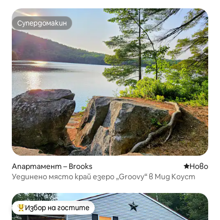
Супердомакин
Супердомакин
Апартамент – Brooks
Ново мяс
Ново
Уединено място край езеро „Groovy“ в Мид Коуст
Избор на гостите
Най-популярен избор на гостите