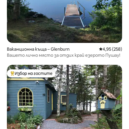
Ваканционна къща – Glenburn
Средна оценка
4,95 (258)
Вашето лично място за отдих край езерото Пушау!
Избор на гостите
Най-популярен избор на гостите