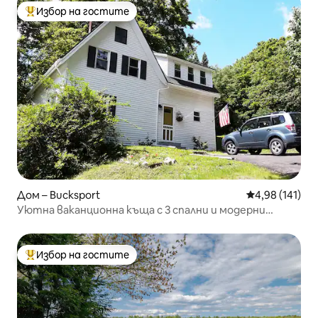
Избор на гостите
Най-популярен избор на гостите
Дом – Bucksport
Средна оценка
4,98 (141)
Уютна ваканционна къща с 3 спални и модерни
удобства
Избор на гостите
Най-популярен избор на гостите