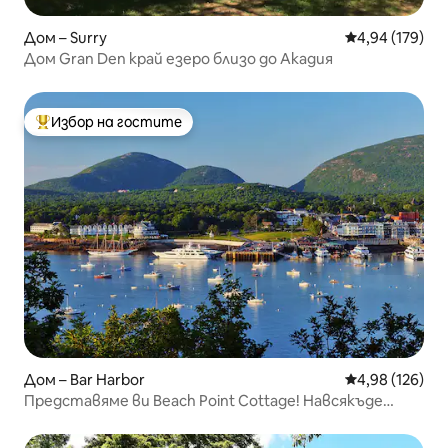
Дом – Surry
Средна оценка
4,94 (179)
Дом Gran Den край езеро близо до Акадия
Избор на гостите
Най-популярен избор на гостите
Дом – Bar Harbor
Средна оценка
4,98 (126)
Представяме ви Beach Point Cottage! Навсякъде
пеша!