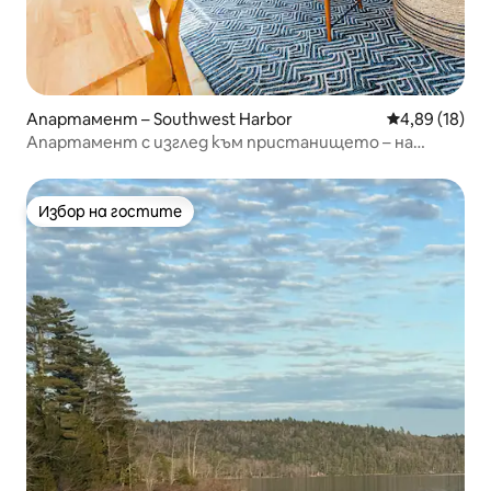
Апартамент – Southwest Harbor
Средна оценк
4,89 (18)
Апартамент с изглед към пристанището – на
пешеходно разстояние до града
Избор на гостите
Избор на гостите