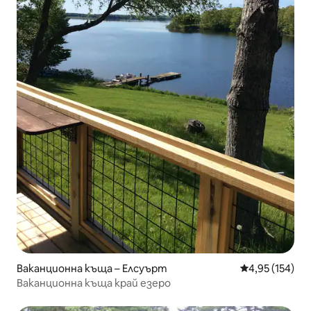
Ваканционна къща – Елсуърт
Средна оценка
4,95 (154)
Ваканционна къща край езеро