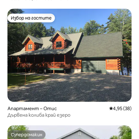
Избор на гостите
Избор на гостите
Апартамент – Отис
Средна оценк
4,95 (38)
Дървена колиба край езеро
Супердомакин
Супердомакин