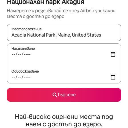
Национален парк Акадия
Намерете и резервирайте чрез Airbnb уникални
места с достъп до езеро
Местоположение
Когато резултатите се покажат, използвайте клавишите 
Настаняване
Освобождаване
Търсене
Най-високо оценени места под
наем с достъп до езеро,