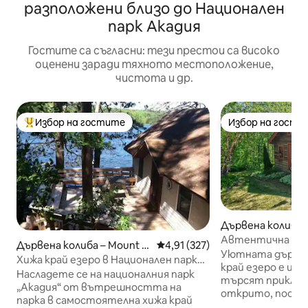
разположени близо до Национален
парк Акадия
Гостите са съгласни: тези престои са високо
оценени заради тяхното местоположение,
чистота и др.
Избор на гостите
Избор на гости
Най-популярен избор на гостите
Избор на гости
Дървена колиба 
rt
Автентична дърв
Дървена колиба – Mount D
Средна оценка: 4,91 от 5, 32
4,91 (327)
Край езерото|К
Уютната дървен
esert
Хижа край езеро в Национален парк
любимци
край езеро е иде
Акадия
Насладете се на националния парк
търсят приключ
„Акадия“ от вътрешността на
открито, посещ
парка в самостоятелна хижа край
парк Акадия, ре