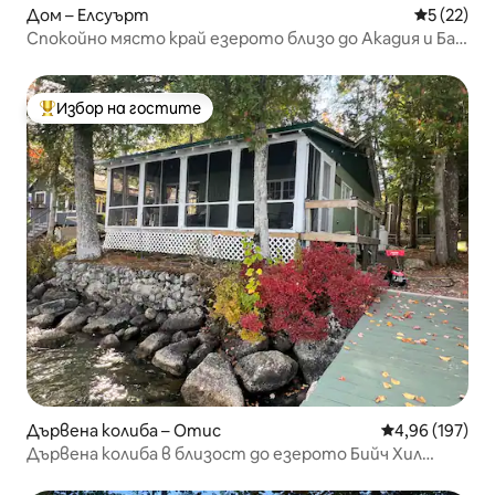
Дом – Елсуърт
Средна оц
5 (22)
Спокойно място край езерото близо до Акадия и Бар
Харбър
Избор на гостите
Най-популярен избор на гостите
Дървена колиба – Отис
Средна оценка
4,96 (197)
Дървена колиба в близост до езерото Бийч Хил
близо до Акадия