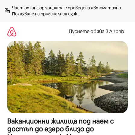
Пропускане
Част от информацията е преведена автоматично. 
към
Показване на оригиналния език
съдържанието
Пуснете обява в Airbnb
Ваканционни жилища под наем с
достъп до езеро близо до