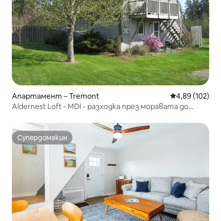
Апартамент – Tremont
Средна оценка
4,89 (102)
Aldernest Loft - MDI - разходка през моравата до
брега
Супердомакин
Супердомакин