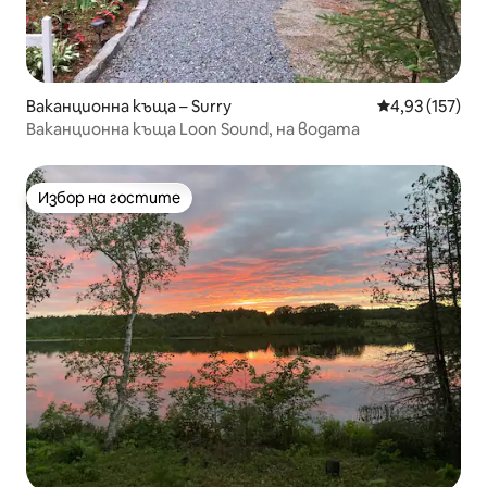
Ваканционна къща – Surry
Средна оценка
4,93 (157)
Ваканционна къща Loon Sound, на водата
Избор на гостите
Избор на гостите