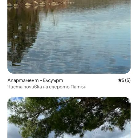
Апартамент – Елсуърт
Средна о
5 (5)
Чиста почивка на езерото Патън