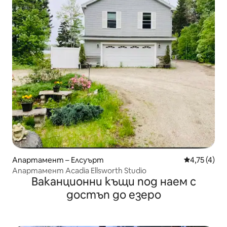
Апартамент – Елсуърт
Средна оцен
4,75 (4)
Апартамент Acadia Ellsworth Studio
Ваканционни къщи под наем с
достъп до езеро