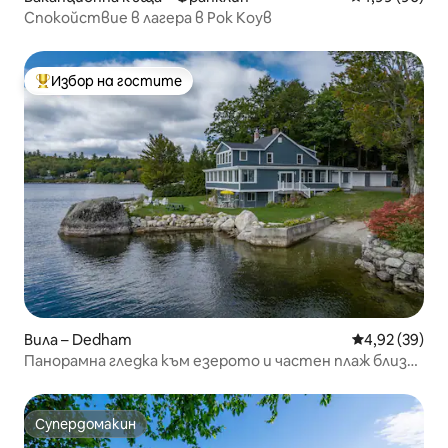
Спокойствие в лагера в Рок Коув
Избор на гостите
Най-популярен избор на гостите
Вила – Dedham
Средна оценк
4,92 (39)
Панорамна гледка към езерото и частен плаж близо
до Акадия
Супердомакин
Супердомакин