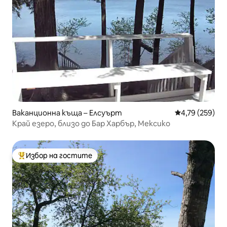
Ваканционна къща – Елсуърт
Средна оценка
4,79 (259)
Край езеро, близо до Бар Харбър, Мексико
Избор на гостите
Най-популярен избор на гостите