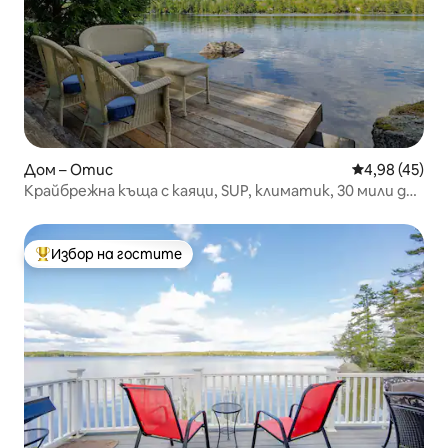
Дом – Отис
Средна оценк
4,98 (45)
Крайбрежна къща с каяци, SUP, климатик, 30 мили до
Акадия
Избор на гостите
Най-популярен избор на гостите