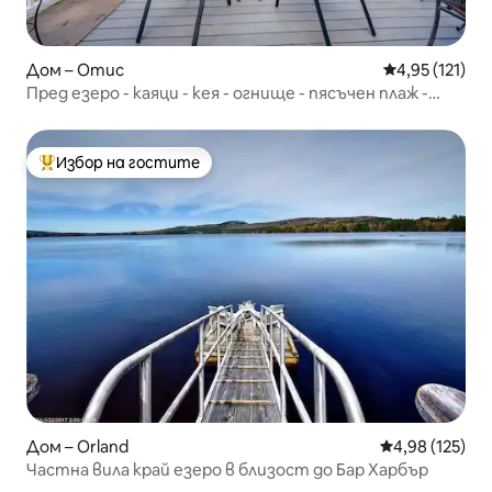
Дом – Отис
Средна оценка
4,95 (121)
Пред езеро - каяци - кея - огнище - пясъчен плаж -
Акадия
Избор на гостите
Най-популярен избор на гостите
Дом – Orland
Средна оценка
4,98 (125)
Частна вила край езеро в близост до Бар Харбър