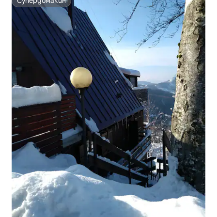
Супердомакин
Супердомакин