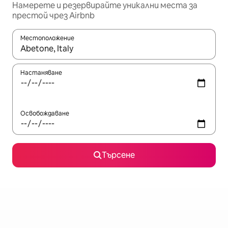
Намерете и резервирайте уникални места за
престой чрез Airbnb
Местоположение
Когато резултатите се покажат, използвайте клавишите 
Настаняване
Освобождаване
Търсене