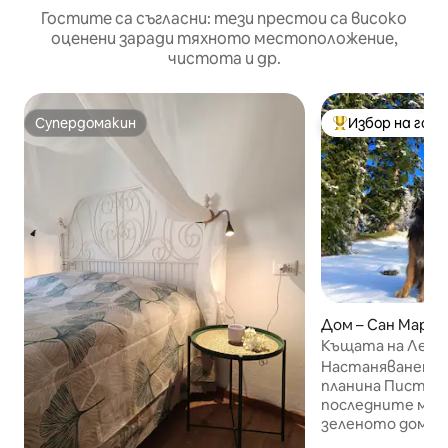
Гостите са съгласни: тези престои са високо
оценени заради тяхното местоположение,
чистота и др.
Супердомакин
Избор на гос
Супердомакин
Най-популярен 
Дом – Сан Марче
ойезе
Къщата на Леон
Настаняването 
планина Пистоя,
последните мес
зеленото домин
времето изглежд