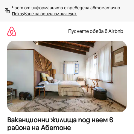
Пропускане
Част от информацията е преведена автоматично. 
към
Показване на оригиналния език
съдържанието
Пуснете обява в Airbnb
Ваканционни жилища под наем в
района на Абетоне