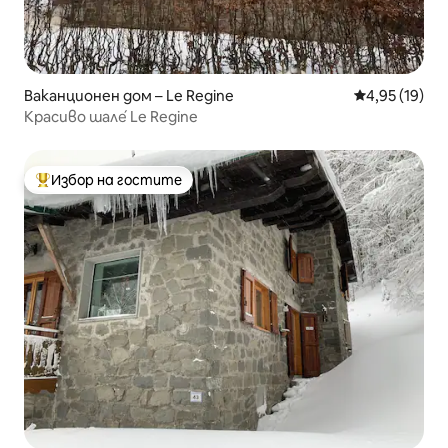
Ваканционен дом – Le Regine
Средна оценк
4,95 (19)
Красиво шале́ Le Regine
Избор на гостите
Най-популярен избор на гостите