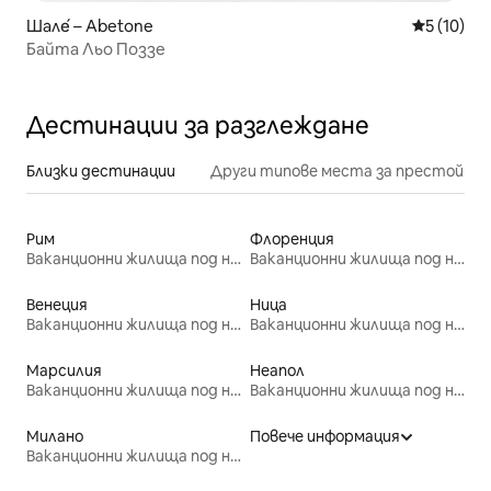
Шале́ – Abetone
Средна оц
5 (10)
Байта Льо Поззе
Дестинации за разглеждане
Близки дестинации
Други типове места за престой
Рим
Флоренция
Ваканционни жилища под наем
Ваканционни жилища под наем
Венеция
Ница
Ваканционни жилища под наем
Ваканционни жилища под наем
Марсилия
Неапол
Ваканционни жилища под наем
Ваканционни жилища под наем
Милано
Повече информация
Ваканционни жилища под наем