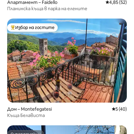
Апартамент – Faidello
Средна оценк
4,85 (52)
Планинска къща в парка на елените
Избор на гостите
Най-популярен избор на гостите
Дом – Montefegatesi
Средна оц
5 (40)
Къща Белависта