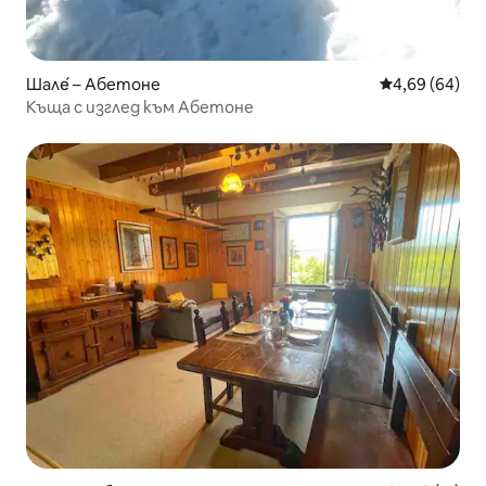
Шале́ – Абетоне
Средна оценк
4,69 (64)
Къща с изглед към Абетоне