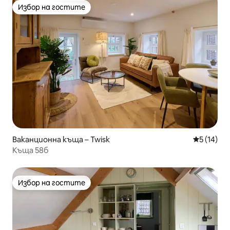
Избор на гостите
Избор на гостите
Ваканционна къща – Twisk
Средна оц
5 (14)
Къща 58б
Избор на гостите
Избор на гостите