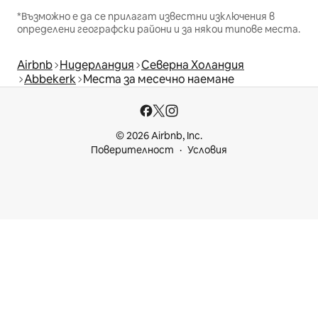
*Възможно е да се прилагат известни изключения в
определени географски райони и за някои типове места.
Airbnb
Нидерландия
Северна Холандия
Abbekerk
Места за месечно наемане
© 2026 Airbnb, Inc.
Поверителност
Условия