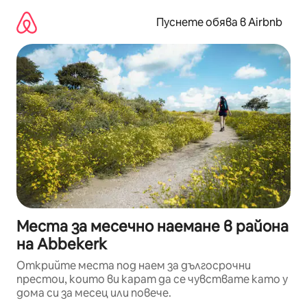
Пропускане
към
Пуснете обява в Airbnb
съдържанието
Места за месечно наемане в района
на Abbekerk
Открийте места под наем за дългосрочни
престои, които ви карат да се чувствате като у
дома си за месец или повече.