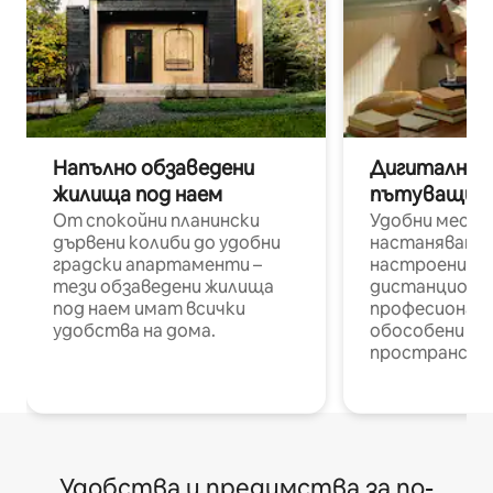
Напълно обзаведени
Дигитални н
жилища под наем
пътуващи п
От спокойни планински
Удобни места
дървени колиби до удобни
настаняване 
градски апартаменти –
настроени и
тези обзаведени жилища
дистанционн
под наем имат всички
професионалис
удобства на дома.
обособени р
пространств
Удобства и предимства за по-