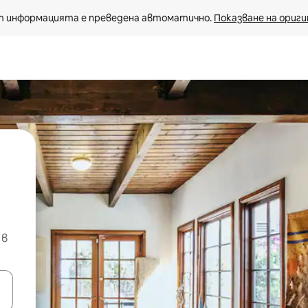
 информацията е преведена автоматично. 
Показване на ориги
 в
е клавишите със стрелки нагоре и надолу или навигирайте с д