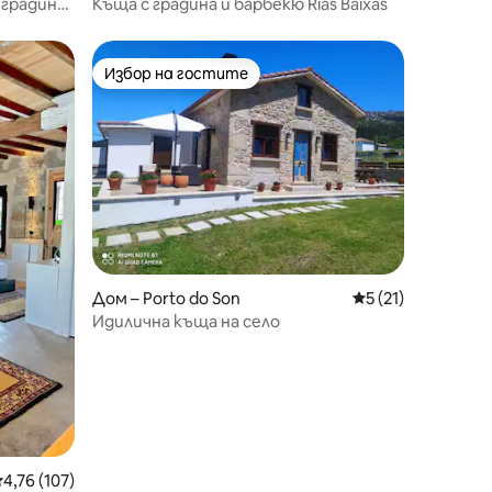
 градина
Къща с градина и барбекю Rías Baixas
Избор на гостите
Избор на гостите
Дом – Porto do Son
Средна оценка: 5
5 (21)
Идилична къща на село
редна оценка: 4,76 от 5, 107 отзива
4,76 (107)