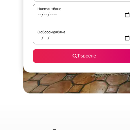
Настаняване
Освобождаване
Търсене