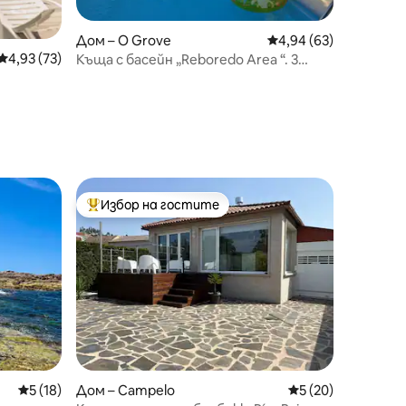
Дом – O Grove
Средна оценка: 4,94
4,94 (63)
Средна оценка: 4,93 от 5, 73 отзива
4,93 (73)
Къща с басейн „Reboredo Area “. 3
спални.
Избор на гостите
тите
Най-популярен избор на гостите
Средна оценка: 5 от 5, 18 отзива
5 (18)
Дом – Campelo
Средна оценка: 5
5 (20)