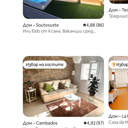
Дом – Te
Традицио
Асантяг
Дом – Soutoxuste
Средна оценка: 4,88 
4,88 (86)
Или Eido от Ксана. Ваканции сред
природата
Избор на гостите
Избор
Избор на гостите
Най-поп
Дом – La 
Ponteved
Casa da 
Дом – Cambados
Средна оценка: 4,92 
4,92 (97)