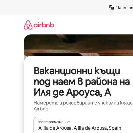
Пропускане
Част от
към
съдържанието
Ваканционни къщи
под наем в района на
Иля де Ароуса, А
Намерете и резервирайте уникални къщи
Airbnb
Местоположение
Когато резултатите се покажат, използвайт