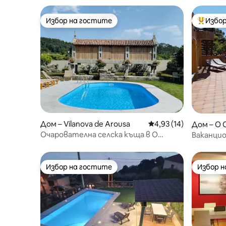
Избор на гостите
Избор
Избор на гостите
Най-поп
Дом – Vilanova de Arousa
Средна оценка: 4,93 
4,93 (14)
Дом – O 
Очарователна селска къща в О
Ваканцио
Салнес
Гроуве
Избор на гостите
Избор 
Избор на гостите
Избор 