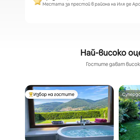
Местата за престой в района на Иля де Ароу
Най-високо оце
Гостите дават висок
Избор на гостите
Суперд
Най-популярен избор на гостите
Суперд