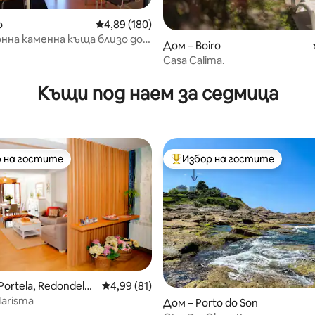
o
Средна оценка: 4,89 от 5, 180 отзива
4,89 (180)
нна каменна къща близо до
Дом – Boiro
о
Casa Calima.
от 5, 86 отзива
Къщи под наем за седмица
 на гостите
Избор на гостите
улярен избор на гостите
Най-популярен избор на гос
Portela, Redondela,
Средна оценка: 4,99 от 5, 81 отзива
4,99 (81)
ra
Marisma
от 5, 97 отзива
Дом – Porto do Son