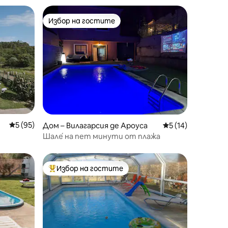
Избор на гостите
тите
Избор на гостите
Средна оценка: 5 от 5, 95 отзива
5 (95)
Дом – Вилагарсия де Ароуса
Средна оценка: 5
5 (14)
Шале́ на пет минути от плажа
Избор на гостите
Най-популярен избор на гостите