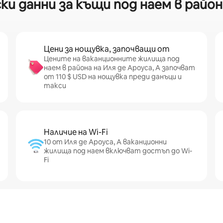
 данни за къщи под наем в района
Цени за нощувка, започващи от
Цените на ваканционните жилища под
наем в района на Иля де Ароуса, А започват
от 110 $ USD на нощувка преди данъци и
такси
Наличие на Wi-Fi
10 от Иля де Ароуса, А ваканционни
жилища под наем включват достъп до Wi-
Fi