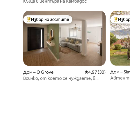
Къща в центъра на Камбадос
Избор на гостите
Избор
Най-популярен избор на гостите
Най-поп
Дом – Sia
Дом – O Grove
Средна оценка: 4,97 
4,97 (30)
Автенти
Всичко, от което се нуждаете, в
Байшас
центъра на О Гроуве