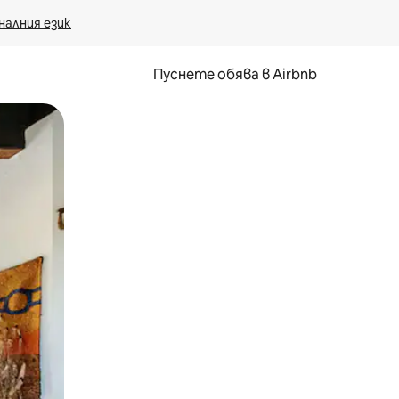
налния език
Пуснете обява в Airbnb
окосване или плъзгане.