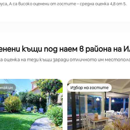
са, А са високо оценени от гостите – средна оценка 4,8 от 5.
нени къщи под наем в района на И
а оценка на тези къщи заради отличното им местополо
омакин
Избор на гостите
омакин
Избор на гостите