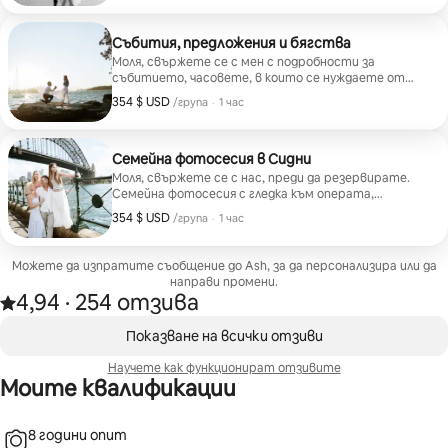
Препоръчвам околностите на Операта, ако сте
нови. Сидни обаче има толкова много
зашеметяващи места! Свържете се с мен за идеи!
Събития, предложения и бягства
Моля, свържете се с мен с подробности за
събитието, часовете, в които се нуждаете от
мен, и броя на хората за оферта! Свържете се с
354 $ USD
354 $ USD за група
,
/група
·
1 час
нас, преди да резервирате. Благодарим ви!
Семейна фотосесия в Сидни
Моля, свържете се с нас, преди да резервирате.
Семейна фотосесия с гледка към операта,
ботаническата градина или източния крайбрежен
354 $ USD
354 $ USD за група
,
/група
·
1 час
квартал.
Можете да изпратите съобщение до Ash, за да персонализира или да
направи промени.
4,94
·
254 отзива
4,94 от 5 звезди от 254 отзива
,
Показване на 0 от 0 елемента
Показване на всички отзиви
Научете как функционират отзивите
Моите квалификации
8 години опит