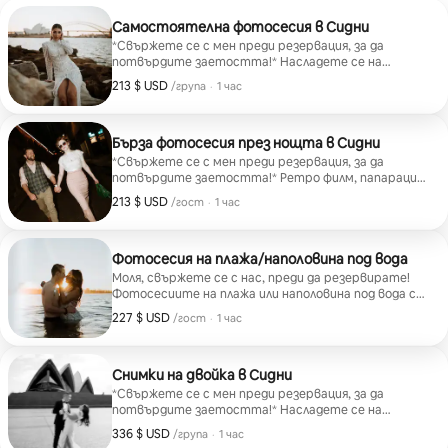
моменти,
позиране,
Самостоятелна фотосесия в Сидни
предпочи
*Свържете се с мен преди резервация, за да
потвърдите заетостта!* Насладете се на
фотосеси
фотосесия на различни места в Сидни, идеални за
предварително. Сн
213 $ USD
213 $ USD за група
,
/група
·
1 час
снимки, подходящи за социалните мрежи.
доставен
Препоръчвам околностите на Операта, ако сте
както от
нови. Сидни обаче има толкова много
зашеметяващи места! Свържете се с мен за идеи!
Бърза фотосесия през нощта в Сидни
изображе
*Свържете се с мен преди резервация, за да
изживява
потвърдите заетостта!* Ретро филм, папараци,
модна фотосесия за вечерни излизания, срещи или
213 $ USD
213 $ USD на гост
,
/гост
·
1 час
партита!
Фотосесия на плажа/наполовина под вода
Моля, свържете се с нас, преди да резервирате!
Фотосесиите на плажа или наполовина под вода са
идеални за двойки или самостоятелни снимки, като
227 $ USD
227 $ USD на гост
,
/гост
·
1 час
предлагат забавно и непринудено изживяване край
плажовете в източните предградия.
Снимки на двойка в Сидни
*Свържете се с мен преди резервация, за да
потвърдите заетостта!* Насладете се на
фотосесия на различни места в Сидни, идеални за
336 $ USD
336 $ USD за група
,
/група
·
1 час
снимки, подходящи за социалните мрежи.