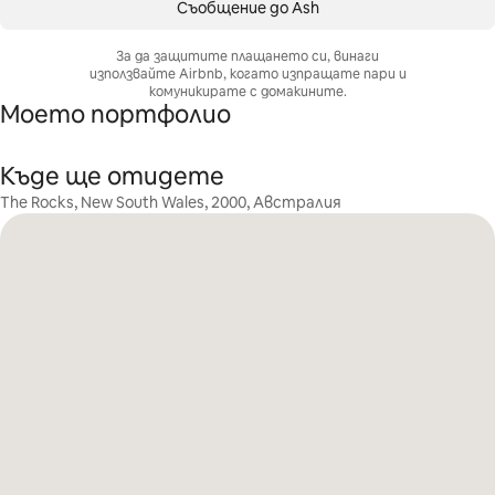
Съобщение до Ash
За да защитите плащането си, винаги
използвайте Airbnb, когато изпращате пари и
комуникирате с домакините.
Моето портфолио
Къде ще отидете
The Rocks, New South Wales, 2000, Австралия