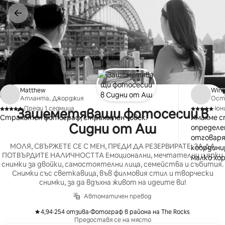
Пропускане
към
съдържанието
Matthew
Wing
Атланта, Джорджия
Ости
·
Преди 1 седмица
·
юни
Зашеметяващи фотосесии в
,
,
Страхотен фотограф, страхотен човек.
Имахме с
Сидни от Аш
определе
отговаря
МОЛЯ, СВЪРЖЕТЕ СЕ С МЕН, ПРЕДИ ДА РЕЗЕРВИРАТЕ, ЗА ДА
координи
ПОТВЪРДИТЕ НАЛИЧНОСТТА Емоционални, мечтателни и ярки
малко хор
снимки за двойки, самостоятелни лица, семейства и събития.
започващ
Снимки със светкавица, във филмовия стил и творчески
Сесията 
снимки, за да вдъхна живот на идеите ви!
докато в
Автоматичен превод
като дор
френско к
4,94
·
254 отзива
·
Фотограф в района на The Rocks
,
,
Стилът м
Предоставя се на място